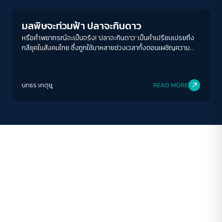
A-
A
A+
A++
มลพิษจะท่วมฟ้า ปลาจะกินดาว
ระยะห่างข้อความ
หรือคำพยากรณ์จะเป็นจริง! 'ปลาจะกินดาว' เป็นคำเปรียบเปรยถึง
กลียุคในสังคมไทย ซึ่งถูกใช้มาหลายช่วงเวลาทั้งตอนเผชิญความ
ปกติ
มาก
มากที่สุด
รุนแรงทางการเมือง การทุจริตฉาวโฉ่ กระทั่งตอนนี้ที่เรากำลัง
เผชิญกับหายนะทางสิ่งแวดล้อม
ปรับสีสำหรับตาบอดสี
นทธร เกตุชู
READ MORE
ปิด
Protan
Deutan
Tritan
คอนทราสต์สูง
โหมดขาวดำ
ฟอนต์อ่านง่าย
เน้นลิงก์
เน้นกรอบ Focus