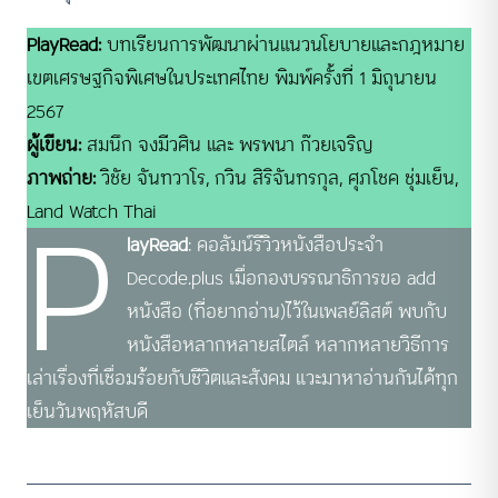
PlayRead:
บทเรียนการพัฒนาผ่านแนวนโยบายและกฎหมาย
เขตเศรษฐกิจพิเศษในประเทศไทย พิมพ์ครั้งที่ 1 มิถุนายน
2567
ผู้เขียน:
สมนึก จงมีวศิน และ พรพนา ก๊วยเจริญ
ภาพถ่าย:
วิชัย จันทวาโร, กวิน สิริจันทรกุล, ศุภโชค ชุ่มเย็น,
P
Land Watch Thai
layRead
: คอลัมน์รีวิวหนังสือประจำ
Decode.plus เมื่อกองบรรณาธิการขอ add
หนังสือ (ที่อยากอ่าน)ไว้ในเพลย์ลิสต์ พบกับ
หนังสือหลากหลายสไตล์ หลากหลายวิธีการ
เล่าเรื่องที่เชื่อมร้อยกับชีวิตและสังคม แวะมาหาอ่านกันได้ทุก
เย็นวันพฤหัสบดี