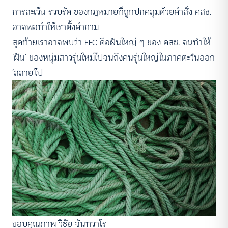
การละเว้น รวบรัด ของกฎหมายที่ถูกปกคลุมด้วยคำสั่ง คสช.
อาจพอทำให้เราตั้งคำถาม
สุดท้ายเราอาจพบว่า EEC คือฝันใหญ่ ๆ ของ คสช. จนทำให้
‘ฝัน’ ของหนุ่มสาวรุ่นใหม่ไปจนถึงคนรุ่นใหญ่ในภาคตะวันออก
‘สลาย’ไป
ขอบคุณภาพ วิชัย จันทวาโร