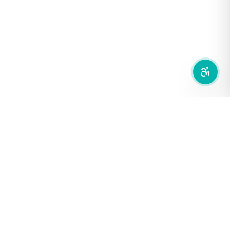
ซ่อนรูปภาพ
ลดการเคลื่อนไหว
สำนักเครือข่ายสื่อสาธารณะ
องค์การกระจายเสียงและแพร่ภาพสาธารณะแห่งประเทศไทย (THAI
PBS)
PRIVACY POLICY
/
TERM OF USE
รู้จัก DE/CODE
DE/CODE คือใคร
ติดต่อเรา
FOLLOW DE/CODE