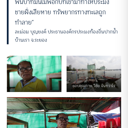
พันบาทมันไม่พอกับที่เขามาทำให้ประมง
ชายฝั่งเสียหาย ทรัพยากรทางทะเลถูก
ทำลาย”
ละม่อม บุญยงค์ ประธานองค์กรประมงท้องถิ่นปากน้ำ
บ้านเรา จ.ระยอง
ขอบคุณภาพ วิชัย จันทวาโร