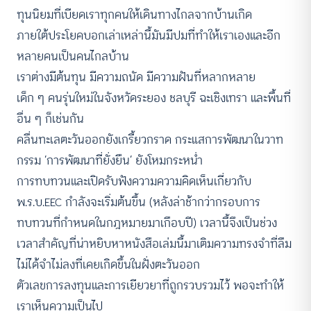
ทุนนิยมที่เบียดเราทุกคนให้เดินทางไกลจากบ้านเกิด
ภายใต้ประโยคบอกเล่าเหล่านี้มันมีปมที่ทำให้เราเองและอีก
หลายคนเป็นคนไกลบ้าน
เราต่างมีต้นทุน มีความถนัด มีความฝันที่หลากหลาย
เด็ก ๆ คนรุ่นใหม่ในจังหวัดระยอง ชลบุรี ฉะเชิงเทรา และพื้นที่
อื่น ๆ ก็เช่นกัน
คลื่นทะเลตะวันออกยังเกรี้ยวกราด กระแสการพัฒนาในวาท
กรรม ‘การพัฒนาที่ยั่งยืน’ ยังโหมกระหน่ำ
การทบทวนและเปิดรับฟังความความคิดเห็นเกี่ยวกับ
พ.ร.บ.EEC กำลังจะเริ่มต้นขึ้น (หลังล่าช้ากว่ากรอบการ
ทบทวนที่กำหนดในกฎหมายมาเกือบปี) เวลานี้จึงเป็นช่วง
เวลาสำคัญที่น่าหยิบหาหนังสือเล่มนี้มาเติมความทรงจำที่ลืม
ไม่ได้จำไม่ลงที่เคยเกิดขึ้นในฝั่งตะวันออก
ตัวเลขการลงทุนและการเยียวยาที่ถูกรวบรวมไว้ พอจะทำให้
เราเห็นความเป็นไป