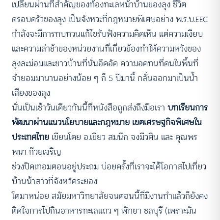
เปลี่ยนผ่านที่สำคัญของท้องทะเลหน้าบ้านของลุง ชีวิต
ครอบครัวของลุง เป็นจังหวะที่กฎหมายพิเศษอย่าง พ.ร.บ.EEC
กำลังจะมีการทบทวนแก้ไขรับฟังความคิดเห็น แต่ความเงียบ
และความล่าช้าของหน่วยงานที่เกี่ยวข้องทำให้ความหวังของ
ลุงละม่อมและชาวบ้านที่นั่นอึดอัด ความอดทนที่คนในพื้นที่
จำยอมมานานอย่างน้อย ๆ ก็ 5 ปีมานี้ กลั่นออกมาเป็นน้ำ
เสียงของลุง
นั่นเป็นเช้าวันเดียวกันนี้ที่หนังสือถูกส่งถึงมือเรา
บทเรียนการ
พัฒนาผ่านแนวนโยบายและกฎหมาย เขตเศรษฐกิจพิเศษใน
ประเทศไทย
เขียนโดย อ.เขียว สมนึก จงมีวศิน และ คุณพร
พนา ก๊วยเจริญ
ช่วงปิดเทอมตอนอยู่ประถม บ่อยครั้งที่เราจะได้โอกาสไปเที่ยว
บ้านน้าสาวที่จังหวัดระยอง
โตมาหน่อย สมัยมหาวิทยาลัยจนตอนนี้ที่มีงานทำแล้วก็ยังคง
ติดใจการไปกินอาหารทะเลแถว ๆ พัทยา ชลบุรี (เพราะมัน