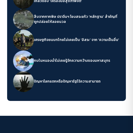
เหลวของ ‘เครื่องมือสุขภาพจิต’
สืบจากกากพิษ ปราจีนฯ โยงสระแก้ว ‘หลักฐาน’ สำคัญที่
ถูกปล่อยให้ลอยนวล
เศรษฐกิจชนบทไทยไม่เคยเป็น ‘อิสระ’ จาก ‘ความเป็นอื่น’
กบในหนองน้ำไม่เคยรู้จักความกว้างของมหาสมุทร
ปัญหาโลกแตกหรือปัญหารัฐไร้ความสามารถ
Environment