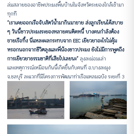
ล่มสลายของอาชีพประมงพื้นบ้านในจังหวัดระยองใกล้เข้ามา
ทุกที
“เราเคยออกเรือจับสัตว์น้ำมากินมาขาย ส่งลูกเรียนได้สบาย
ๆ วันนี้ชาวประมงระยองหลายคนติดหนี้ บางคนกำลังต้อง
ขายเรือทิ้ง นี่แหละผลกระทบจาก EEC เยียวยาอะไรไม่คุ้ม
หรอกนอกจากชีวิตลุงและพี่น้องชาวประมง ยังไม่มีการพูดถึง
การเยียวยาธรรมชาติที่เสียไปเลยนะ”
ลุงละม่อมเล่า
และเหตุการณ์เหมือนกันนี้เกิดขึ้นกับคนที่ อ.บางละมุง
จ.ชลบุรี ละแวกที่มีโครงการพัฒนาท่าเรือแหลมฉบัง ระยะที่ 3