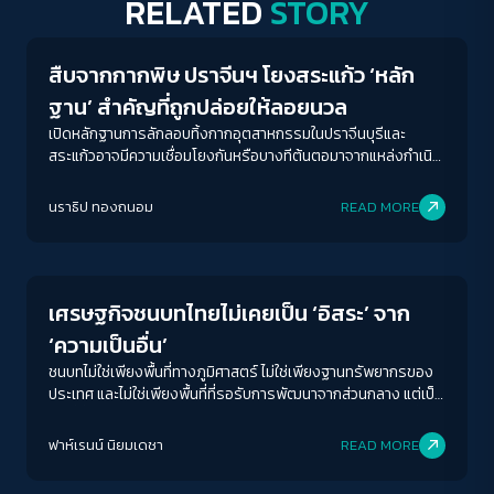
RELATED
STORY
สืบจากกากพิษ ปราจีนฯ โยงสระแก้ว ‘หลัก
ฐาน’ สำคัญที่ถูกปล่อยให้ลอยนวล
เปิดหลักฐานการลักลอบทิ้งกากอุตสาหกรรมในปราจีนบุรีและ
สระแก้วอาจมีความเชื่อมโยงกันหรือบางทีต้นตอมาจากแหล่งกำเนิด
เดียวกัน?
นราธิป ทองถนอม
READ MORE
Economy
เศรษฐกิจชนบทไทยไม่เคยเป็น ‘อิสระ’ จาก
‘ความเป็นอื่น’
ชนบทไม่ใช่เพียงพื้นที่ทางภูมิศาสตร์ ไม่ใช่เพียงฐานทรัพยากรของ
ประเทศ และไม่ใช่เพียงพื้นที่ที่รอรับการพัฒนาจากส่วนกลาง แต่เป็น
พื้นที่ที่สะท้อนความสัมพันธ์ระหว่างรัฐ อำนาจ ทุน อย่างชัดเจนที่สุด
ACCESS
IBILITY
ฟาห์เรนน์ นิยมเดชา
READ MORE
Environment
ขนาดตัวอักษร