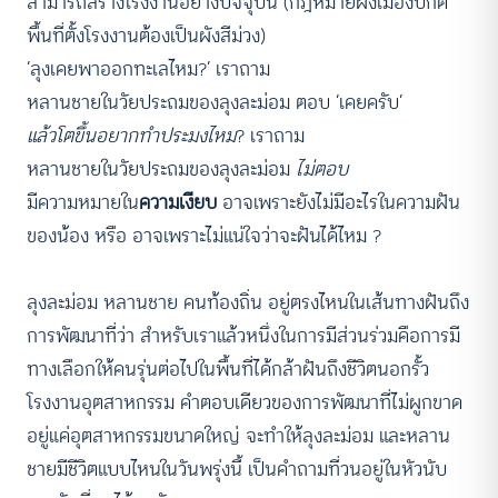
สามารถสร้างโรงงานอย่างปัจจุบัน (กฎหมายผังเมืองปกติ
พื้นที่ตั้งโรงงานต้องเป็นผังสีม่วง)
‘ลุงเคยพาออกทะเลไหม?’ เราถาม
หลานชายในวัยประถมของลุงละม่อม ตอบ ‘เคยครับ’
แล้วโตขึ้นอยากทำประมงไหม
? เราถาม
หลานชายในวัยประถมของลุงละม่อม
ไม่ตอบ
มีความหมายใน
ความเงียบ
อาจเพราะยังไม่มีอะไรในความฝัน
ของน้อง หรือ อาจเพราะไม่แน่ใจว่าจะฝันได้ไหม ?
ลุงละม่อม หลานชาย คนท้องถิ่น อยู่ตรงไหนในเส้นทางฝันถึง
การพัฒนาที่ว่า สำหรับเราแล้วหนึ่งในการมีส่วนร่วมคือการมี
ทางเลือกให้คนรุ่นต่อไปในพื้นที่ได้กล้าฝันถึงชีวิตนอกรั้ว
โรงงานอุตสาหกรรม คำตอบเดียวของการพัฒนาที่ไม่ผูกขาด
อยู่แค่อุตสาหกรรมขนาดใหญ่ จะทำให้ลุงละม่อม และหลาน
ชายมีชีวิตแบบไหนในวันพรุ่งนี้ เป็นคำถามที่วนอยู่ในหัวนับ