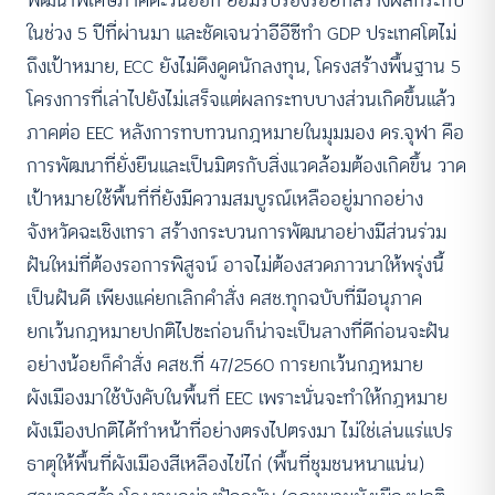
พัฒนาพิเศษภาคตะวันออก ยอมรับร่องรอยที่สร้างผลกระทบ
ในช่วง 5 ปีที่ผ่านมา และชัดเจนว่าอีอีซีทำ GDP ประเทศโตไม่
ถึงเป้าหมาย, ECC ยังไม่ดึงดูดนักลงทุน, โครงสร้างพื้นฐาน 5
โครงการที่เล่าไปยังไม่เสร็จแต่ผลกระทบบางส่วนเกิดขึ้นแล้ว
ภาคต่อ EEC หลังการทบทวนกฎหมายในมุมมอง ดร.จุฬา คือ
การพัฒนาที่ยั่งยืนและเป็นมิตรกับสิ่งแวดล้อมต้องเกิดขึ้น วาด
เป้าหมายใช้พื้นที่ที่ยังมีความสมบูรณ์เหลืออยู่มากอย่าง
จังหวัดฉะเชิงเทรา สร้างกระบวนการพัฒนาอย่างมีส่วนร่วม
ฝันใหม่ที่ต้องรอการพิสูจน์ อาจไม่ต้องสวดภาวนาให้พรุ่งนี้
เป็นฝันดี เพียงแค่ยกเลิกคำสั่ง คสช.ทุกฉบับที่มีอนุภาค
ยกเว้นกฎหมายปกติไปซะก่อนก็น่าจะเป็นลางที่ดีก่อนจะฝัน
อย่างน้อยก็คำสั่ง คสช.ที่ 47/2560 การยกเว้นกฎหมาย
ผังเมืองมาใช้บังคับในพื้นที่ EEC เพราะนั่นจะทำให้กฎหมาย
ผังเมืองปกติได้ทำหน้าที่อย่างตรงไปตรงมา ไม่ใช่เล่นแร่แปร
ธาตุให้พื้นที่ผังเมืองสีเหลืองไข่ไก่ (พื้นที่ชุมชนหนาแน่น)