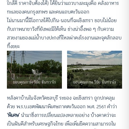
ใกล้ดี ราคาจับต้องได้) ได้ยินว่าแถวบางละมุงคือ คลังอาหาร
ทะเลของคนกรุงเทพฯ และคนแถบตะวันออก
ไม่นานมานี้มีโอกาสได้ไปกิน-นอนที่ฉะเชิงเทรา ชอบไม่น้อย
กับภาพนาขาวังที่ยังพอมีให้เห็น ช่างน่าอึ้งพอ ๆ กับความ
สวยงามของแม่น้ำบางปะกงที่ไหลผ่าดงโรงงานและจุดลักลอบ
ทิ้งขยะ
ขอบคุณภาพ วิชัย จันทวาโร
ขอบคุณภาพ วิชัย จันทวาโร
หลังคาบ้านในจังหวัดชลบุรี ระยอง ฉะเชิงเทรา ถูกปกคลุม
ด้วย พ.ร.บ.เขตพัฒนาพิเศษภาคตะวันออก พ.ศ. 2561 คำว่า
‘พิเศษ’
นำมาซึ่งการเปลี่ยนแปลงหลายอย่าง บ้างคาดว่าจะ
เป็นฝันดีสำหรับเศรษฐกิจไทย เพื่อเพิ่มขีดความสามารถใน