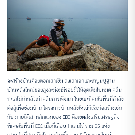
จะสร้างบ้านต้องตอกเสาเข็ม ลงเสาเอกและเทปูนปูฐาน
บ้านหลังใหญ่ของลุงละม่อมมีรอยรั่วให้อุดเต็มไปหมด คลื่น
ทะเลไม่น่ากลัวเท่าคลื่นการพัฒนา ในขณะที่คนในพื้นที่กำลัง
ต่อสู้เพื่อซ่อมบ้าน โครงการบ้านหลังใหญ่ก็เริ่มก่อสร้างเช่น
กัน ภายใต้เสาหลักแรกของ EEC คือเขตส่งเสริมเศรษฐกิจ
พิเศษในพื้นที่ EEC เนื้อที่เกือบ 1 แสนไร่ รวม 35 แห่ง
เสาหลักที่สอง คือโครงสร้างพื้นฐาน 5 โครงการใหญ่