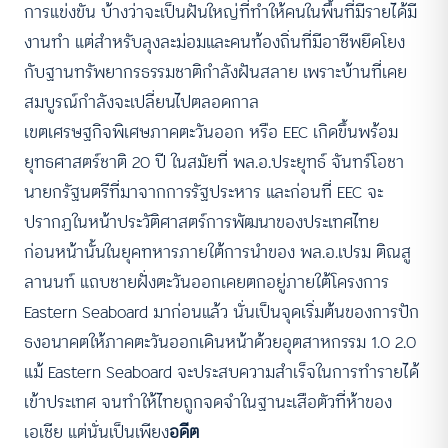
การแข่งขัน บ้างว่าจะเป็นฝันใหญ่ที่ทำให้คนในพื้นที่มีรายได้มี
งานทำ แต่สำหรับลุงละม่อมและคนท้องถิ่นที่มีอาชีพยึดโยง
กับฐานทรัพยากรธรรมชาติกำลังฝันสลาย เพราะบ้านที่เคย
สมบูรณ์กำลังจะเปลี่ยนไปตลอดกาล
เขตเศรษฐกิจพิเศษภาคตะวันออก หรือ EEC เกิดขึ้นพร้อม
ยุทธศาสตร์ชาติ 20 ปี ในสมัยที่ พล.อ.ประยุทธ์ จันทร์โอชา
นายกรัฐนตรีที่มาจากการรัฐประหาร และก่อนที่ EEC จะ
ปรากฏในหน้าประวัติศาสตร์การพัฒนาของประเทศไทย
ก่อนหน้านั้นในยุคทหารภายใต้การนำของ พล.อ.เปรม ติณสู
ลานนท์ แถบชายฝั่งตะวันออกเคยตกอยู่ภายใต้โครงการ
Eastern Seaboard มาก่อนแล้ว นั่นเป็นจุดเริ่มต้นของการปัก
ธงอนาคตให้ภาคตะวันออกเดินหน้าด้วยอุตสาหกรรม 1.0 2.0
แม้ Eastern Seaboard จะประสบความสำเร็จในการทำรายได้
เข้าประเทศ จนทำให้ไทยถูกจดจำในฐานะเสือตัวที่ห้าของ
เอเชีย แต่นั่นเป็นเพียง
อดีต