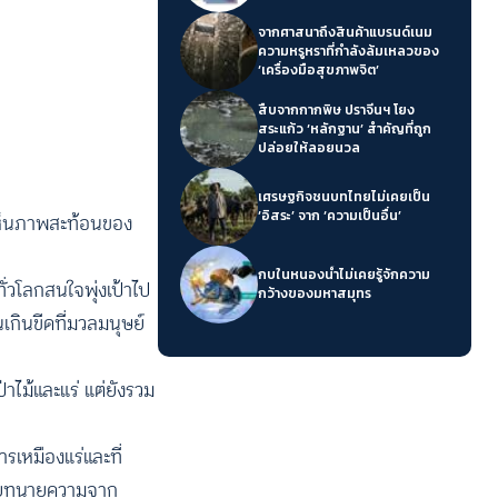
จากศาสนาถึงสินค้าแบรนด์เนม
ความหรูหราที่กำลังล้มเหลวของ
‘เครื่องมือสุขภาพจิต’
สืบจากกากพิษ ปราจีนฯ โยง
สระแก้ว ‘หลักฐาน’ สำคัญที่ถูก
ปล่อยให้ลอยนวล
เศรษฐกิจชนบทไทยไม่เคยเป็น
‘อิสระ’ จาก ‘ความเป็นอื่น’
้เห็นภาพสะท้อนของ
กบในหนองน้ำไม่เคยรู้จักความ
่วโลกสนใจพุ่งเป้าไป
กว้างของมหาสมุทร
เกินขีดที่มวลมนุษย์
าไม้และแร่ แต่ยังรวม
รเหมืองแร่และที่
ด้วยทนายความจาก