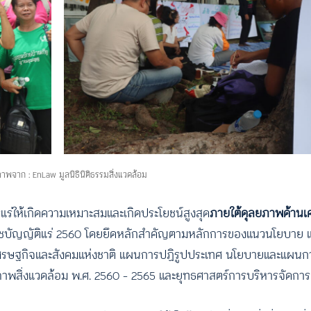
พจาก : EnLaw มูลนิธินิติธรรมสิ่งแวดล้อม
่ให้เกิดความเหมาะสมและเกิดประโยชน์สูงสุด
ภายใต้ดุลยภาพด้านเศ
าชบัญญัติแร่ 2560 โดยยึดหลักสำคัญตามหลักการของแนวนโยบาย 
เศรษฐกิจและสังคมแห่งชาติ แผนการปฏิรูปประเทศ นโยบายและแผนกา
พสิ่งแวดล้อม พ.ศ. 2560 – 2565 และยุทธศาสตร์การบริหารจัดการแร