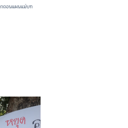
เพิกถอนแผนแม่บท