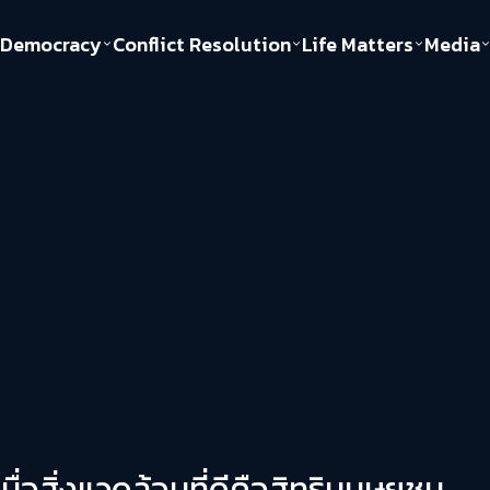
Democracy
Conflict Resolution
Life Matters
Media
Politics
Justice
Gender & Sexuality
Documentary
ful
Environment
Human & Society
Inequality
Play Read
Welfare state
Young Spirit
New World Order
ื่อสิ่งแวดล้อมที่ดีคือสิทธิมนุษยชน