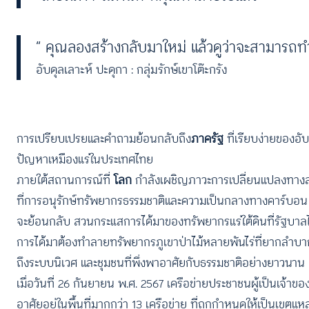
“ คุณลองสร้างกลับมาใหม่ แล้วดูว่าจะสามารถท
อับดุลเลาะห์ ปะดุกา : กลุ่มรักษ์เขาโต๊ะกรัง
การเปรียบเปรยและคำถามย้อนกลับถึง
ภาครัฐ
ที่เรียบง่ายของอั
ปัญหาเหมืองแร่ในประเทศไทย
ภายใต้สถานการณ์ที่
โลก
กำลังเผชิญภาวะการเปลี่ยนแปลงทางสภ
ที่การอนุรักษ์ทรัพยากรธรรมชาติและความเป็นกลางทางคาร์บอน (c
จะย้อนกลับ สวนกระแสการได้มาของทรัพยากรแร่ใต้ดินที่รัฐบาล
การได้มาต้องทำลายทรัพยากรภูเขาป่าไม้หลายพันไร่ที่ยากลำบากใน
ถึงระบบนิเวศ และชุมชนที่พึ่งพาอาศัยกับธรรมชาติอย่างยาวนาน
เมื่อวันที่ 26 กันยายน พ.ศ. 2567 เครือข่ายประชาชนผู้เป็นเจ้า
อาศัยอยู่ในพื้นที่มากกว่า 13 เครือข่าย ที่ถูกกำหนดให้เป็นเ