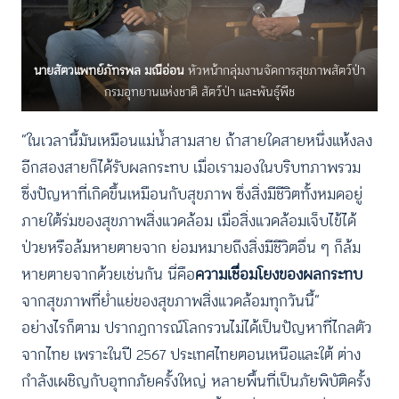
นายสัตวแพทย์ภัทรพล มณีอ่อน
หัวหน้ากลุ่มงานจัดการสุขภาพสัตว์ป่า
กรมอุทยานแห่งชาติ สัตว์ป่า และพันธุ์พืช
“ในเวลานี้มันเหมือนแม่น้ำสามสาย ถ้าสายใดสายหนึ่งแห้งลง
อีกสองสายก็ได้รับผลกระทบ เมื่อเรามองในบริบทภาพรวม
ซึ่งปัญหาที่เกิดขึ้นเหมือนกับสุขภาพ ซึ่งสิ่งมีชีวิตทั้งหมดอยู่
ภายใต้ร่มของสุขภาพสิ่งแวดล้อม เมื่อสิ่งแวดล้อมเจ็บไข้ได้
ป่วยหรือล้มหายตายจาก ย่อมหมายถึงสิ่งมีชีวิตอื่น ๆ ก็ล้ม
หายตายจากด้วยเช่นกัน นี่คือ
ความเชื่อมโยงของผลกระทบ
จากสุขภาพที่ย่ำแย่ของสุขภาพสิ่งแวดล้อมทุกวันนี้”
อย่างไรก็ตาม ปรากฏการณ์โลกรวนไม่ได้เป็นปัญหาที่ไกลตัว
จากไทย เพราะในปี 2567 ประเทศไทยตอนเหนือและใต้ ต่าง
กำลังเผชิญกับอุทกภัยครั้งใหญ่ หลายพื้นที่เป็นภัยพิบัติครั้ง