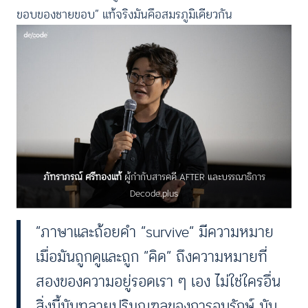
ขอบของชายขอบ” แท้จริงมันคือสมรภูมิเดียวกัน
ภัทราภรณ์ ศรีทองแท้
ผู้กำกับสารคดี AFTER และบรรณาธิการ
Decode.plus
“ภาษาและถ้อยคำ “survive“ มีความหมาย
เมื่อมันถูกดูและถูก “คิด” ถึงความหมายที่
สองของความอยู่รอดเรา ๆ เอง ไม่ใช่ใครอื่น
สิ่งนี้มันทลายปริมณฑลของการอนุรักษ์ มัน