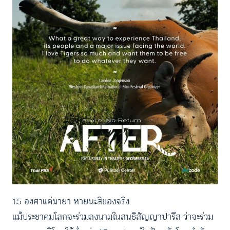
1.5 องศาแค่มายา หายนะสิของจริง
แม้ประชาคมโลกจะร่วมลงนามในสนธิสัญญาปารีส ว่าจะร่วม