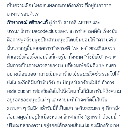
เห็นความเชื่อมโยงของผลกระทบดังกล่าว ที่อยู่ในอากาศ
อาหาร รอบตัวเรา
ภัทราภรณ์ ศรีทองแท้
ผู้กำกับสารคดี AFTER และ
บรรณาธิการ Decode.plus มองว่าการทำสารคดีสักเรื่องมัน
คือการพูดถึงมนุษย์ในฐานมนุษย์โดยยินยอมให้ “ความจริง”
นั้นปรากฏขึ้นตลอดการทำสารคดี “AFTER” ยอมรับเลยว่า
ตัวเองยังต้องรื้อถอนสิ่งที่เคยรู้มาทั้งหมด “ทิ้งมันไป” เพราะ
มันอาจเป็นภาพลวงตาของระบบที่ชวนเพ้อฝันถึง 1.5 องศา
อย่างเลื่อนลอย กลายเป็นตลกร้าย
มันจบแล้วครับนาย
ไปได้
ยังไง จะอีกกี่ผืนป่ามันก็รับจบปัญหาโลกร้อนไม่ได้ ถ้าการ
Fade out จากฟอสซิลยังไม่ไปถึงไหน ทั้งที่มันการันตีถึงความ
อยู่รอดของมนุษย์แน่ ๆ และหายนะที่มักจะเกิดขึ้นในวัน
ธรรมดา ๆ วันนึง แล้ววันนี้ก็เป็นแค่บ่ายวันธรรมดา ๆ ที่เรานั่ง
ล้อมวงคุยกันอยู่ในเมืองหลวง อีกฟากนึง “ชุมพรกำลังจมน้ำ”
ปริมณฑลของความอยู่รอดได้ทลายเส้นแบ่งของเมืองกับชาย