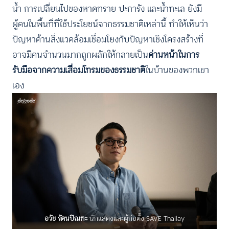
น้ำ การเปลี่ยนไปของหาดทราย ปะการัง และน้ำทะเล ยังมี
ผู้คนในพื้นที่ที่ใช้ประโยชน์จากธรรมชาติเหล่านี้ ทำให้เห็นว่า
ปัญหาด้านสิ่งแวดล้อมเชื่อมโยงกับปัญหาเชิงโครงสร้างที่
อาจมีคนจำนวนมากถูกผลักให้กลายเป็น
ด่านหน้าในการ
รับมือจากความเสื่อมโทรมของธรรมชาติ
ในบ้านของพวกเขา
เอง
อวัช รัตนปิณฑะ
นักแสดงและผู้ก่อตั้ง SAVE Thailay