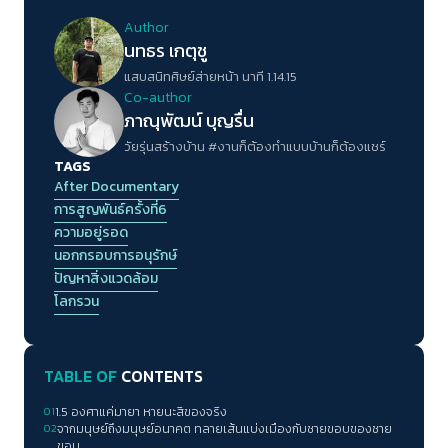
Author
นทธร เกตุชู
แสบสนิทศิษย์ส่ายหน้า นาที 1.14.15
Co-author
ภาณุพัฒน์ บุญรื่น
วัยรุ่นสร้างบ้าน #งานก็ต้องทำแบบบ้านก็ต้องแชร์
TAGS
After Documentary
การสูญพันธ์ครั้งที่6
ความอยู่รอด
นอกกรอบการอนุรักษ์
ปัญหาสิ่งแวดล้อม
โลกรวน
TABLE OF
CONTENTS
01
1.5 องศาแค่มายา หายนะสิของจริง
02
จากมนุษย์ถึงมนุษย์อนาคต ทลายเส้นแบ่งเมืองกับชายขอบของชาย
ขอบ