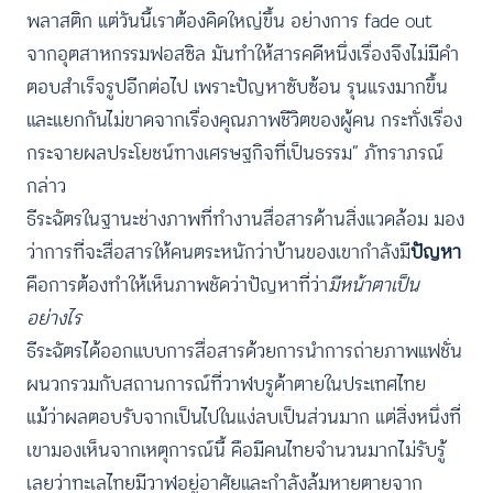
พลาสติก แต่วันนี้เราต้องคิดใหญ่ขึ้น อย่างการ fade out
จากอุตสาหกรรมฟอสซิล มันทำให้สารคดีหนึ่งเรื่องจึงไม่มีคำ
ตอบสำเร็จรูปอีกต่อไป เพราะปัญหาซับซ้อน รุนแรงมากขึ้น
และแยกกันไม่ขาดจากเรื่องคุณภาพชีวิตของผู้คน กระทั่งเรื่อง
กระจายผลประโยชน์ทางเศรษฐกิจที่เป็นธรรม” ภัทราภรณ์
กล่าว
ธีระฉัตรในฐานะช่างภาพที่ทำงานสื่อสารด้านสิ่งแวดล้อม มอง
ว่าการที่จะสื่อสารให้คนตระหนักว่าบ้านของเขากำลังมี
ปัญหา
คือการต้องทำให้เห็นภาพชัดว่าปัญหาที่ว่า
มีหน้าตาเป็น
อย่างไร
ธีระฉัตรได้ออกแบบการสื่อสารด้วยการนำการถ่ายภาพแฟชั่น
ผนวกรวมกับสถานการณ์ที่วาฬบรูด้าตายในประเทศไทย
แม้ว่าผลตอบรับจากเป็นไปในแง่ลบเป็นส่วนมาก แต่สิ่งหนึ่งที่
เขามองเห็นจากเหตุการณ์นี้ คือมีคนไทยจำนวนมากไม่รับรู้
เลยว่าทะเลไทยมีวาฬอยู่อาศัยและกำลังล้มหายตายจาก