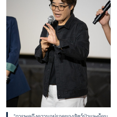
“การพูดถึงความอยู่รอดของสัตว์ป่าและผู้คน