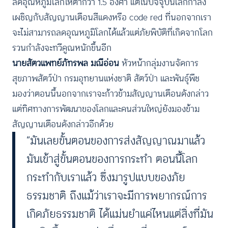
ลดอุณหภูมิโลกให้ต่ำกว่า 1.5 องศา แต่ในปัจจุบันโลกกำลัง
เผชิญกับสัญญานเตือนสีแดงหรือ code red ที่นอกจากเรา
จะไม่สามารถลดอุณหภูมิโลกได้แล้วแต่ภัยพิบัติที่เกิดจากโลก
รวนกำลังจะทวีคูณหนักขึ้นอีก
นายสัตวแพทย์ภัทรพล มณีอ่อน
หัวหน้ากลุ่มงานจัดการ
สุขภาพสัตว์ป่า กรมอุทยานแห่งชาติ สัตว์ป่า และพันธุ์พืช
มองว่าตอนนี้นอกจากเราจะก้าวข้ามสัญญานเตือนดังกล่าว
แต่ทิศทางการพัฒนาของโลกและคนส่วนใหญ่ยังมองข้าม
สัญญานเตือนดังกล่าวอีกด้วย
“มันเลยขั้นตอนของการส่งสัญญาณมาแล้ว
มันเข้าสู่ขั้นตอนของการกระทำ ตอนนี้โลก
กระทำกับเราแล้ว ซึ่งมารูปแบบของภัย
ธรรมชาติ ถึงแม้ว่าเราจะมีการพยากรณ์การ
เกิดภัยธรรมชาติ ได้แม่นยำแค่ไหนแต่สิ่งที่มัน