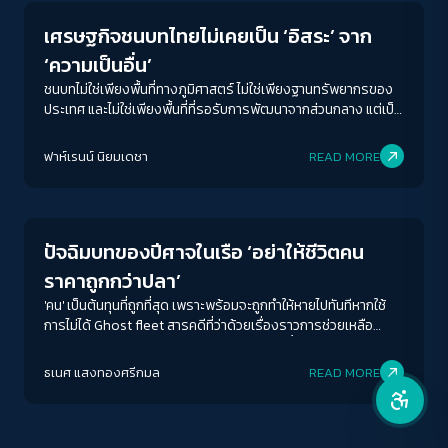
เศรษฐกิจชนบทไทยไม่เคยเป็น ‘อิสระ’ จาก
คอนทราสต์สูง
‘ความเป็นอื่น’
ชนบทไม่ใช่เพียงพื้นที่ทางภูมิศาสตร์ ไม่ใช่เพียงฐานทรัพยากรของ
โหมดขาวดำ
ประเทศ และไม่ใช่เพียงพื้นที่ที่รอรับการพัฒนาจากส่วนกลาง แต่เป็น
พื้นที่ที่สะท้อนความสัมพันธ์ระหว่างรัฐ อำนาจ ทุน อย่างชัดเจนที่สุด
ฟอนต์อ่านง่าย
ฟาห์เรนน์ นิยมเดชา
READ MORE
Human Rights
เน้นลิงก์
เน้นกรอบ Focus
ปัจฉิมบทของปีศาจในเรือ ‘อย่าให้ชีวิตคน
ราคาถูกกว่าปลา’
ซ่อนรูปภาพ
'คน' เป็นต้นทุนที่ถูกที่สุด เพราะพร้อมจะถูกทำให้หายไปทันทีหากใช้
การไม่ได้ Ghost fleet สารคดีที่ว่าด้วยเรื่องราวการช่วยเหลือ
ลดการเคลื่อนไหว
แรงงานประมงที่ถูกบังคับให้พลัดถิ่นเหนือน่านน้ำอินโดนีเซีย
ธเนศ แสงทองศรีกมล
READ MORE