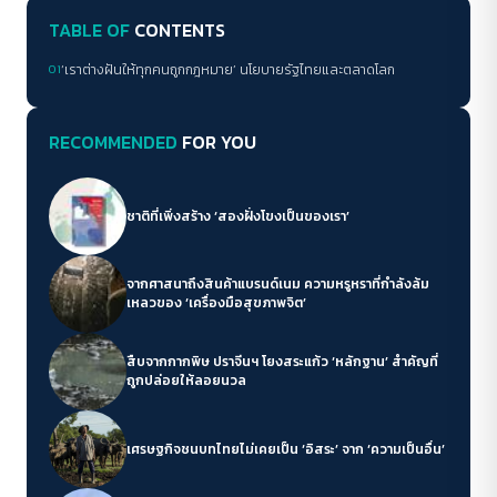
TABLE OF
CONTENTS
01
‘เราต่างฝันให้ทุกคนถูกกฎหมาย’ นโยบายรัฐไทยและตลาดโลก
RECOMMENDED
FOR YOU
ชาติที่เพิ่งสร้าง ‘สองฝั่งโขงเป็นของเรา’
จากศาสนาถึงสินค้าแบรนด์เนม ความหรูหราที่กำลังล้ม
เหลวของ ‘เครื่องมือสุขภาพจิต’
สืบจากกากพิษ ปราจีนฯ โยงสระแก้ว ‘หลักฐาน’ สำคัญที่
ถูกปล่อยให้ลอยนวล
เศรษฐกิจชนบทไทยไม่เคยเป็น ‘อิสระ’ จาก ‘ความเป็นอื่น’