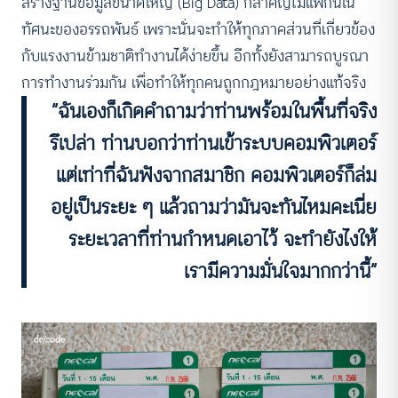
สร้างฐานข้อมูลขนาดใหญ่ (Big Data) ก็สำคัญไม่แพ้กันใน
ทัศนะของอรรถพันธ์ เพราะนั่นจะทำให้ทุกภาคส่วนที่เกี่ยวข้อง
กับแรงงานข้ามชาติทำงานได้ง่ายขึ้น อีกทั้งยังสามารถบูรณา
การทำงานร่วมกัน เพื่อทำให้ทุกคนถูกกฎหมายอย่างแท้จริง
“ฉันเองก็เกิดคำถามว่าท่านพร้อมในพื้นที่จริง
รึเปล่า ท่านบอกว่าท่านเข้าระบบคอมพิวเตอร์
แต่เท่าที่ฉันฟังจากสมาชิก คอมพิวเตอร์ก็ล่ม
อยู่เป็นระยะ ๆ แล้วถามว่ามันจะทันไหมคะเนี่ย
ระยะเวลาที่ท่านกำหนดเอาไว้ จะทำยังไงให้
เรามีความมั่นใจมากกว่านี้”