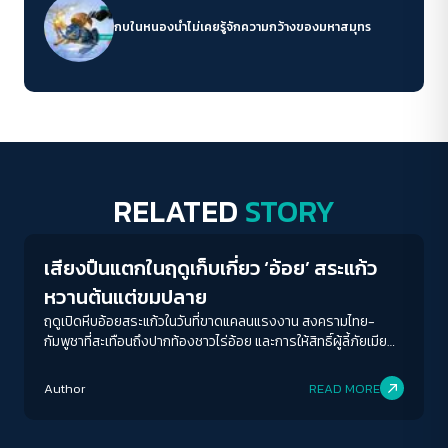
กบในหนองน้ำไม่เคยรู้จักความกว้างของมหาสมุทร
ACCESS
IBILITY
RELATED
STORY
Economy
ขนาดตัวอักษร
เสียงปืนแตกในฤดูเก็บเกี่ยว ‘อ้อย’ สระแก้ว
A-
A
A+
A++
หวานต้นแต่ขมปลาย
ฤดูเปิดหีบอ้อยสระแก้วในวันที่ขาดแคลนแรงงาน สงครามไทย-
ระยะห่างข้อความ
กัมพูชาที่สะเทือนถึงปากท้องชาวไร่อ้อย และการให้สิทธิ์ผู้ลี้ภัยเมีย
นมาทำงานครั้งแรก ที่เต็มไปด้วยรสขม
ปกติ
มาก
มากที่สุด
Author
READ MORE
ปรับสีสำหรับตาบอดสี
Economy
ปิด
Protan
Deutan
Tritan