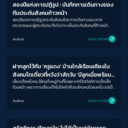
สองปีแห่งการปฏิรูป : บันทึกการเดินทางของ
ทีมประกันสังคมก้าวหน้า
สองปีแห่งการปฏิรูปประกันสังคมไทย การเดินทางของภาค
ประชาชนและผู้ประกันตน ที่หวังว่าจะเห็นประกันสังคมที่ก้าวหน้า
พร้อมสังคมที่ก้าวไปสู่รัฐสวัสดิการ
Author
READ MORE
Welfare state
ฝากลูกไว้กับ ‘ครูแดง’ บ้านใกล้เรือนเคียงใน
สังคมโตเดี่ยวที่หวังว่าสักวัน ‘มีลูกเมื่อพร้อม’
จะหายไป ถ้าสังคมไทยมีสวัสดิการถ้วนหน้า
เลี้ยงเด็กหนึ่งคน ใช้คนทั้งหมู่บ้านก็ไม่พอ หากไร้สวัสดิการเด็กเล็ก
ถ้วนหน้า เพราะการเลี้ยงเด็กไม่ใช่หน้าที่ของใครคนใดคนหนึ่ง แต่เป็น
หน้าที่ทั้งสังคมว่าเราจะสร้างคนแบบไหนขึ้นมาในอนาคต
ACCESS
IBILITY
Author
READ MORE
Welfare state
ขนาดตัวอักษร
A-
A
A+
A++