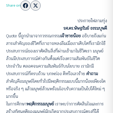
Share on
ประกายไฟลามทุ่ง
รศ.ดร.ษัษฐรัมย์ ธรรมบุษดี
Quote นี้ถูกนำมาจากวรรณกรรม
เจ้าชายน้อย
อธิบายถึงแก่น
สาระสำคัญของชีวิตที่เราอาจหลงลืมเมื่อเราเติบโตที่เรามักใช้
ประสบการณ์ของเราตัดสินสิ่งที่ผ่านเข้ามาในชีวิตเรา มนุษย์
ล้วนมีประสบการณ์ต่างกันตั้งแต่เรื่องความสัมพันธ์ในชีวิต
ประจำวัน ตลอดจนความสัมพันธ์กับนโยบาย เรามักมี
ประสบการณ์ที่ครบถ้วน บกพร่อง ดีหรือเลวร้าย
คำถาม
สำคัญคือมนุษย์โดยทั่วไปมีพฤติกรรมแบบนี้มากน้อยเพียงใด
หรือจริง ๆ แล้วมนุษย์ล้วนพร้อมโอบรับความเป็นไปได้ใหม่ ๆ
มากขึ้น
ในการศึกษา
พฤติกรรมมนุษย์
เราพบว่าการตัดสินใจและการ
สร้างทัศนคติของมนุษย์มักเกิดจากประสบการณ์ตรงที่ได้