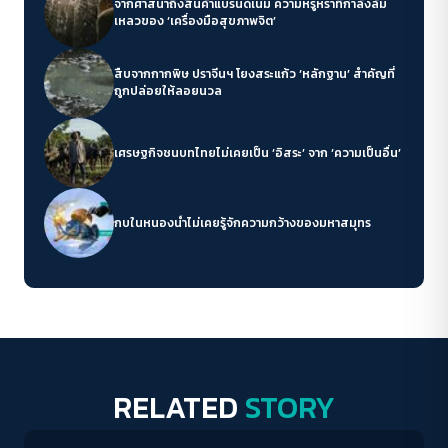
จากศาสนาถึงสินค้าแบรนด์เนม ความหรูหราที่กำลังล้ม
เหลวของ ‘เครื่องมือสุขภาพจิต’
สืบจากกากพิษ ปราจีนฯ โยงสระแก้ว ‘หลักฐาน’ สำคัญที่
ถูกปล่อยให้ลอยนวล
เศรษฐกิจชนบทไทยไม่เคยเป็น ‘อิสระ’ จาก ‘ความเป็นอื่น’
กบในหนองน้ำไม่เคยรู้จักความกว้างของมหาสมุทร
RELATED
STORY
Conflict Resolution