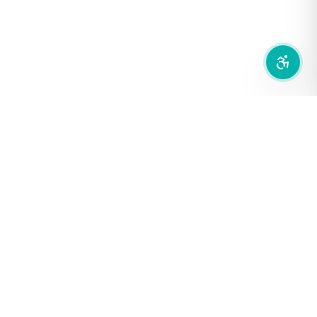
ลดการเคลื่อนไหว
สำนักเครือข่ายสื่อสาธารณะ
องค์การกระจายเสียงและแพร่ภาพสาธารณะแห่งประเทศไทย (THAI
PBS)
PRIVACY POLICY
/
TERM OF USE
รู้จัก DE/CODE
DE/CODE คือใคร
ติดต่อเรา
FOLLOW DE/CODE