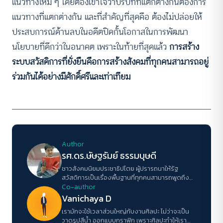
แนวทางใหม่ ๆ โดยต้องเข้าใจว่าบริบทที่แตกต่างกันต้องการ
แนวทางที่แตกต่างกัน และที่สำคัญที่สุดคือ ต้องไม่ปล่อยให้
ประสบการณ์ด้านลบในอดีตปิดกั้นโอกาสในการพัฒนา
นโยบายที่ดีกว่าในอนาคต เพราะในท้ายที่สุดแล้ว
การสร้าง
ระบบสวัสดิการที่ยั่งยืนคือการสร้างสังคมที่ทุกคนสามารถอยู่
ร่วมกันได้อย่างมีศักดิ์ศรีและเท่าเทียม
Author
รศ.ดร.ษัษฐรัมย์ ธรรมบุษดี
ชาวสังคมนิยมประชาธิปไตย ผู้ปรารถนาให้รัฐ
สวัสดิการเป็นเรื่องพื้นฐานที่ทุกคนสามารถพูดถึง
อธิบายและเรียกร้องได้
Co-author
Vanichaya D
เรามักจะใช้เวลาส่วนใหญ่กับงานศิลปะ ไม่ว่าจะเป็น
วาดรูปสีน้ำ ออกแบบกราฟิก เพราะศิลปะทำให้เรา