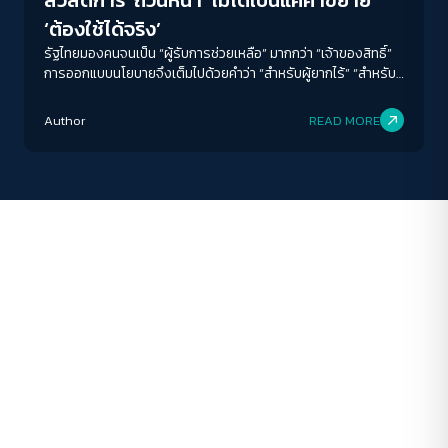
สวัสดิการ ‘ถ้วนหน้า’ ไม่ได้เป็นแค่คำขยาย
ระยะห่างข้อความ
‘ต้องใช้ได้จริง’
ปกติ
มาก
มากที่สุด
รัฐไทยมองคนจนเป็น “ผู้รับการช่วยเหลือ” มากกว่า “เจ้าของสิทธิ์”
การออกแบบนโยบายจึงเต็มไปด้วยคำว่า “สำหรับผู้ยากไร้” “สำหรับ
ผู้พิการ” “สำหรับกลุ่มเปราะบาง” แต่ไม่เคยใช้คำว่า “สำหรับทุกคน”
ปรับสีสำหรับตาบอดสี
Author
READ MORE
ปิด
Protan
Deutan
Tritan
คอนทราสต์สูง
โหมดขาวดำ
ฟอนต์อ่านง่าย
เน้นลิงก์
เน้นกรอบ Focus
ซ่อนรูปภาพ