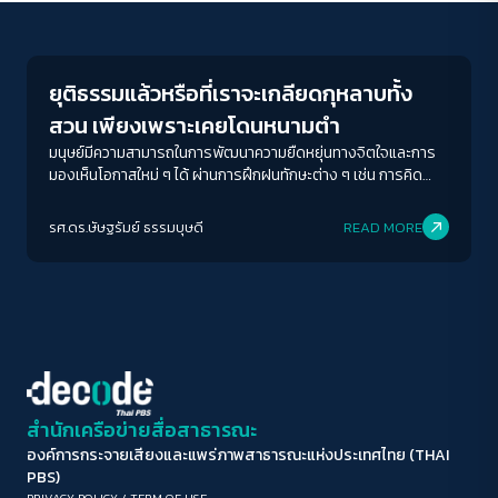
Welfare state
ขนาดตัวอักษร
A-
A
A+
A++
ยุติธรรมแล้วหรือที่เราจะเกลียดกุหลาบทั้ง
ระยะห่างข้อความ
สวน เพียงเพราะเคยโดนหนามตำ
ปกติ
มาก
มากที่สุด
มนุษย์มีความสามารถในการพัฒนาความยืดหยุ่นทางจิตใจและการ
มองเห็นโอกาสใหม่ ๆ ได้ ผ่านการฝึกฝนทักษะต่าง ๆ เช่น การคิด
วิเคราะห์อย่างมีเหตุผล การจัดการกับอารมณ์และความรู้สึก และ
ปรับสีสำหรับตาบอดสี
การพัฒนามุมมองที่กว้างขึ้น การตระหนักถึงข้อจำกัดของการ
รศ.ดร.ษัษฐรัมย์ ธรรมบุษดี
READ MORE
ปิด
Protan
Deutan
Tritan
ตัดสินจากประสบการณ์ส่วนตัว และการพัฒนาความสามารถในการ
มองเห็นภาพที่กว้างขึ้น จึงเป็นสิ่งสำคัญในการพัฒนาตนเองและ
การอยู่ร่วมกันในสังคม เฉกเช่นที่กุหลาบแต่ละดอกมีทั้งความงามและ
คอนทราสต์สูง
หนาม ประสบการณ์ชีวิตก็มีทั้งด้านบวกและด้านลบ การเรียนรู้ที่จะ
มองเห็นภาพรวม และเปิดใจรับความเป็นไปได้ใหม่ ๆ จึงเป็นกุญแจ
สำคัญสู่การพัฒนาที่ยั่งยืนทั้งในระดับบุคคลและสังคม
โหมดขาวดำ
ฟอนต์อ่านง่าย
สำนักเครือข่ายสื่อสาธารณะ
องค์การกระจายเสียงและแพร่ภาพสาธารณะแห่งประเทศไทย (THAI
เน้นลิงก์
PBS)