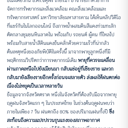
ขณะเดียวกัน อ.ดร.จตุพร เทียรมา อาจารย์ภาควิชาการ
จัดการทรัพยากรและสิ่งแวดล้อม คณะสิ่งแวดล้อมและ
ทรัพยากรศาสตร์ มหาวิทยาลัยมหาสารคาม ได้เห็นคลิปวิดีโอ
ที่แชร์กันในโลกออนไลน์ ถึงภาพน้ำผสมดินสีแดงท่วมทะลัก
ตัดกลางชุมชนหินลาดใน พร้อมกับ รถยนต์ ผู้คน ที่ไหลไป
พร้อมกับสายน้ำสีดินแดงข้นคลั่กด้วยความเร็วที่น่ากลัว
ต้นเหตุหนึ่งของภัยพิบัติในครั้งนี้ มาจากพายุลูกหนึ่งที่มี
พฤติกรรมวิปริตกว่าการพยากรณ์เดิม
พายุที่ควรจะเคลื่อน
ผ่านภาคเหนือไปยังเมียนมา กลับแช่อยู่ที่เชียงราย และวก
กลับมายังเชียงรายอีกครั้งก่อนจะสลายตัว ส่งผลให้ฝนตกต่อ
เนื่องไม่หยุดเป็นเวลาหลายวัน
ข้อมูลจากจังหวัดตราด หนึ่งในจังหวัดที่ต้องรับมือจากพายุ
ฤดูฝนจังหวัดแรก ๆ ในประเทศไทย ในช่วงต้นฤดูฝนพบว่า
ภายในเพียง 7 วัน ฝนตกถึง 80% ของปริมาณฝนทั้งปี
ซึ่ง
สะท้อนถึงความแปรปรวนรุนแรงของสภาพอากาศ