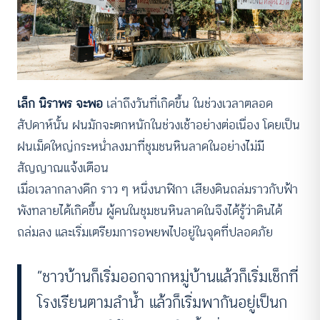
เล็ก นิราพร จะพอ
เล่าถึงวันที่เกิดขึ้น ในช่วงเวลาตลอด
สัปดาห์นั้น ฝนมักจะตกหนักในช่วงเช้าอย่างต่อเนื่อง โดยเป็น
ฝนเม็ดใหญ่กระหน่ำลงมาที่ชุมชนหินลาดในอย่างไม่มี
สัญญาณแจ้งเตือน
เมื่อเวลากลางดึก ราว ๆ หนึ่งนาฬิกา เสียงดินถล่มราวกับฟ้า
พังทลายได้เกิดขึ้น ผู้คนในชุมชนหินลาดในจึงได้รู้ว่าดินได้
ถล่มลง และเริ่มเตรียมการอพยพไปอยู่ในจุดที่ปลอดภัย
“ชาวบ้านก็เริ่มออกจากหมู่บ้านแล้วก็เริ่มเช็กที่
โรงเรียนตามลําน้ำ แล้วก็เริ่มพากันอยู่เป็นก