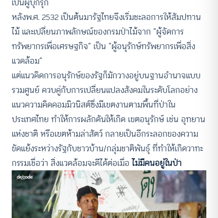
เป็นผู้บุกรุก
หลังพ.ศ. 2532 เป็นต้นมารัฐไทยจึงเริ่มชะลอการให้สัมปทาน
ไม้ และเปลี่ยนภาพลักษณ์ของกรมป่าไม้จาก “ผู้จัดการ
ทรัพยากรเพื่อเศรษฐกิจ” เป็น “ผู้อนุรักษ์ทรัพยากรเพื่อสิ่ง
แวดล้อม”
แต่แนวคิดการอนุรักษ์ของรัฐก็มักวางอยู่บนฐานอำนาจแบบ
รวมศูนย์ ควบคู่กับการเปลี่ยนแปลงสังคมในระดับโลกอย่าง
แนวความคิดคอมมิวนิสต์ซึ่งมีเขตงานตามพื้นที่ป่าใน
ประเทศไทย ทำให้การผลักดันให้เกิด เขตอนุรักษ์ เช่น อุทยาน
แห่งชาติ หรือเขตห้ามล่าสัตว์ กลายเป็นอีกระลอกของความ
ขัดแย้งระหว่างรัฐกับชาวบ้าน/กลุ่มชาติพันธุ์ ที่ทำให้เกิดวาทะ
กรรมเชื่อว่า สิ่งแวดล้อมจะดีได้ต่อเมื่อ
ไม่มีคนอยู่ในป่า