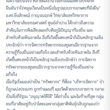
ในความเป็นจริง หลายผลงานวิจัยทั้งในและต่างประเทศ
ยืนยันว่าไร่หมุนเวียนเป็นหนึ่งในรูปแบบการเกษตรที่ยั่งยืน”
อ.ดร.ยิ่งลักษณ์ กาญจนฤกษ์ วิทยาลัยสหวิทยาการ
มหาวิทยาลัยธรรมศาสตร์ ศูนย์ลำปาง ได้กล่าวถึงความ
สำคัญในการฟังเสียงและรับฟังภูมิปัญญาท้องถิ่น และ
สำหรับห้วยหินลาดใน สิ่งที่เกิดขึ้นตรงหน้าก็เป็นหลักฐานเชิง
ประจักษ์ว่า การจัดการทรัพยากรของชุมชนมีรากฐานจาก
ความรู้ท้องถิ่นอย่างแท้จริง และสำหรับห้วยหินลาดใน สิ่งที่
เกิดขึ้นตรงหน้าก็เป็นหลักฐานเชิงประจักษ์ว่า การจัดการ
ทรัพยากรของชุมชนมีรากฐานจากความรู้ท้องถิ่นอย่าง
แท้จริง
เมื่อรัฐเริ่มมองป่าเป็น “ทรัพยากร” ที่ต้อง “บริหารจัดการ” ป่า
ก็ถูกแบ่งประเภท ถูกทำแผนที่ และวัดด้วยระบบราชการ กลาย
เป็นสิ่งที่รัฐจะ “อนุญาตให้ใช้” ได้เท่านั้น และในท้ายที่สุด กลุ่ม
คนที่อาศัยอยู่กับป่าโดยเฉพาะกลุ่มชาติพันธุ์กลับถูกมองว่า