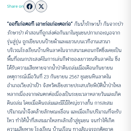
Share on
“ออทีเก่อตอที เอาะก่อเก่อะตอก่อ”
กินน้ำรักษาน้ำ กินจากป่า
รักษาป่า
คำสอนที่ถูกส่งต่อกันมาในชุมชนปกาเกอะญอจาก
รุ่นสู่รุ่น ถูกเขียนบนป้ายผ้าและแขวนบนเวทีงานเสวนา
บริเวณโรงเรียนบ้านหินลาดในจากสนามคอนกรีตซึ่งเคยเป็น
พื้นที่อเนกประสงค์ในการเล่นกีฬาของเยาวชนหินลาดใน ซึ่ง
ได้รับความเสียหายจากน้ำป่าดินถล่มเมื่อเดือนกันยายน
เหตุการณ์เมื่อวันที่ 23 กันยายน 2567 ชุมชนหินลาดใน
อำเภอเวียงป่าเป้า จังหวัดเชียงรายประสบภัยพิบัติน้ำป่าไหล
หลากเนื่องจากฝนตกต่อเนื่องเป็นระยะเวลาหลายวันและเกิด
ดินถล่ม โดยเมื่อดินถล่มและมีไม้ใหญ่ขวางกั้น การสะสม
ปริมาณน้ำจึงคล้ายลักษณะเขื่อน และเมื่อเกินปริมาณที่จะรับ
ไหว ทำให้น้ำที่สะสมมาไหลทะลักเข้าสู่ชุมชน จนทำให้เกิด
ความเสียหาย โรงเรียน บ้านเรือน ทางสัญจรถูกตัดขาด