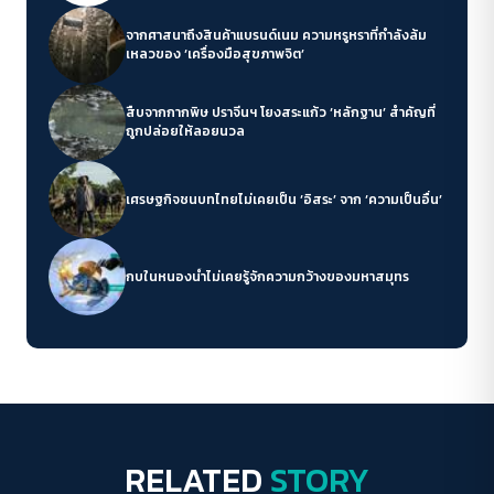
จากศาสนาถึงสินค้าแบรนด์เนม ความหรูหราที่กำลังล้ม
เหลวของ ‘เครื่องมือสุขภาพจิต’
สืบจากกากพิษ ปราจีนฯ โยงสระแก้ว ‘หลักฐาน’ สำคัญที่
ถูกปล่อยให้ลอยนวล
เศรษฐกิจชนบทไทยไม่เคยเป็น ‘อิสระ’ จาก ‘ความเป็นอื่น’
กบในหนองน้ำไม่เคยรู้จักความกว้างของมหาสมุทร
RELATED
STORY
Environment