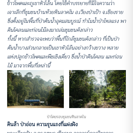
ข้าวโพดและภูเขาหัวโล้น โดยใช้คำบรรยายที่มีใจความว่า
เจาะลึกที่ชุมชนบ้านห้วยหินลาดใน อ.เวียงป่าเป้า จ.เชียงราย
ซึ่งตั้งอยู่ในพื้นที่ป่าต้นน้ำอุดมสมบูรณ์ ทำไมน้ำป่าไหลแรง พา
ดินโคลนและท่อนไม้ลงมาถล่มชุมชนดังกล่าว
ทั้งนี้ หากสำรวจจะพบว่าพื้นที่ใกล้ชุมชนดังกล่าว ที่เป็นป่า
ต้นน้ำบางส่วนกลายเป็นเขาหัวโล้นอย่างกว้างขวาง หลาย
แห่งปลูกข้าวโพดและพืชเชิงเดี่ยว ซึ่งน้ำป่าดินโคลน และท่อน
ไม้ มาจากพื้นที่เหล่านี้
ป่าโดยรอบชุมชนหินลาดใน
ดินล้า ป่าอ่อน ความรุนแรงที่แฝงฝัง