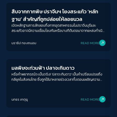
สืบจากกากพิษ ปราจีนฯ โยงสระแก้ว ‘หลัก
ฐาน’ สำคัญที่ถูกปล่อยให้ลอยนวล
เปิดหลักฐานการลักลอบทิ้งกากอุตสาหกรรมในปราจีนบุรีและ
สระแก้วอาจมีความเชื่อมโยงกันหรือบางทีต้นตอมาจากแหล่งกำเนิด
เดียวกัน?
นราธิป ทองถนอม
READ MORE
Environment
มลพิษจะท่วมฟ้า ปลาจะกินดาว
หรือคำพยากรณ์จะเป็นจริง! 'ปลาจะกินดาว' เป็นคำเปรียบเปรยถึง
กลียุคในสังคมไทย ซึ่งถูกใช้มาหลายช่วงเวลาทั้งตอนเผชิญความ
รุนแรงทางการเมือง การทุจริตฉาวโฉ่ กระทั่งตอนนี้ที่เรากำลัง
เผชิญกับหายนะทางสิ่งแวดล้อม
ACCESS
IBILITY
นทธร เกตุชู
READ MORE
Conflict Resolution
ขนาดตัวอักษร