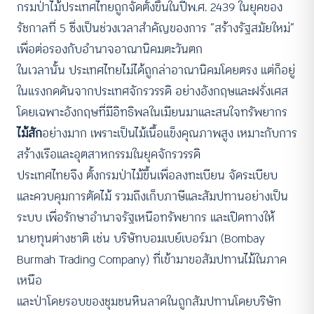
กรมป่าไม้ประเทศไทยถูกจัดตั้งขึ้นในปีพ.ศ. 2439 ในยุคของ
รัชกาลที่ 5 ซึ่งเป็นช่วงเวลาสำคัญของการ “สร้างรัฐสมัยใหม่”
เพื่อต่อรองกับอำนาจอาณานิคมตะวันตก
ในเวลานั้น ประเทศไทยไม่ได้ถูกล่าอาณานิคมโดยตรง แต่ก็อยู่
ในแรงกดดันจากประเทศจักรวรรดิ อย่างอังกฤษและฝรั่งเศส
โดยเฉพาะอังกฤษที่มีอิทธิพลในเมียนมาและสนใจทรัพยากร
ไม้สัก
อย่างมาก เพราะเป็นไม้เนื้อแข็งคุณภาพสูง เหมาะกับการ
สร้างเรือและอุตสาหกรรมในยุคจักรวรรดิ
ประเทศไทยจึง ตั้งกรมป่าไม้ขึ้นเพื่อลงทะเบียน จัดระเบียบ
และควบคุมการตัดไม้ รวมถึงเก็บภาษีและสัมปทานอย่างเป็น
ระบบ เพื่อรักษาอำนาจรัฐเหนือทรัพยากร และเปิดทางให้
นายทุนต่างชาติ เช่น บริษัทบอมเบย์เบอร์มา (Bombay
Burmah Trading Company) ที่เข้ามาขอสัมปทานไม้ในภาค
เหนือ
และป่าโดยรอบของชุมชนหินลาดในถูกสัมปทานโดยบริษัท