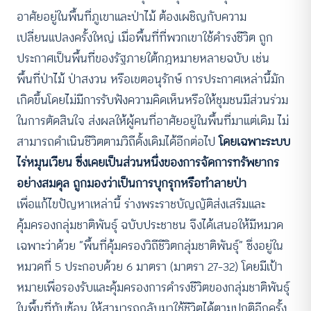
อาศัยอยู่ในพื้นที่ภูเขาและป่าไม้ ต้องเผชิญกับความ
เปลี่ยนแปลงครั้งใหญ่ เมื่อพื้นที่ที่พวกเขาใช้ดำรงชีวิต ถูก
ประกาศเป็นพื้นที่ของรัฐภายใต้กฎหมายหลายฉบับ เช่น
พื้นที่ป่าไม้ ป่าสงวน หรือเขตอนุรักษ์ การประกาศเหล่านี้มัก
เกิดขึ้นโดยไม่มีการรับฟังความคิดเห็นหรือให้ชุมชนมีส่วนร่วม
ในการตัดสินใจ ส่งผลให้ผู้คนที่อาศัยอยู่ในพื้นที่มาแต่เดิม ไม่
สามารถดำเนินชีวิตตามวิถีดั้งเดิมได้อีกต่อไป
โดยเฉพาะระบบ
ไร่หมุนเวียน ซึ่งเคยเป็นส่วนหนึ่งของการจัดการทรัพยากร
อย่างสมดุล ถูกมองว่าเป็นการบุกรุกหรือทำลายป่า
เพื่อแก้ไขปัญหาเหล่านี้ ร่างพระราชบัญญัติส่งเสริมและ
คุ้มครองกลุ่มชาติพันธุ์ ฉบับประชาชน จึงได้เสนอให้มีหมวด
เฉพาะว่าด้วย “พื้นที่คุ้มครองวิถีชีวิตกลุ่มชาติพันธุ์” ซึ่งอยู่ใน
หมวดที่ 5 ประกอบด้วย 6 มาตรา (มาตรา 27–32) โดยมีเป้า
หมายเพื่อรองรับและคุ้มครองการดำรงชีวิตของกลุ่มชาติพันธุ์
ในพื้นที่ทับซ้อน ให้สามารถกลับมาใช้ชีวิตได้ตามปกติอีกครั้ง