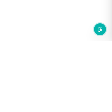
ซ่อนรูปภาพ
ลดการเคลื่อนไหว
สำนักเครือข่ายสื่อสาธารณะ
องค์การกระจายเสียงและแพร่ภาพสาธารณะแห่งประเทศไทย (THAI
PBS)
PRIVACY POLICY
/
TERM OF USE
รู้จัก DE/CODE
DE/CODE คือใคร
ติดต่อเรา
FOLLOW DE/CODE