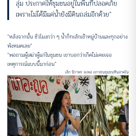
ลุ่ม ประกาศให้ชุมชนอยู่ในพื้นที่ปลอดภัย
เพราะไม่ได้มีแค่น้ำยังมีดินถล่มอีกด้วย”
“หลังจากนั้น ชั่วโมงกว่า ๆ น้ำก็ทะลักเข้าหมู่บ้านและทุกอย่าง
พังหมดเลย”
“พอถามผู้เฒ่าผู้แก่ในชุมชน เขาบอกว่าเกิดไม่เคยเจอ
เหตุการณ์แบบนี้มาก่อน”
เล็ก นิราพร จะพอ เยาวชนชุมชนหินลาดใน