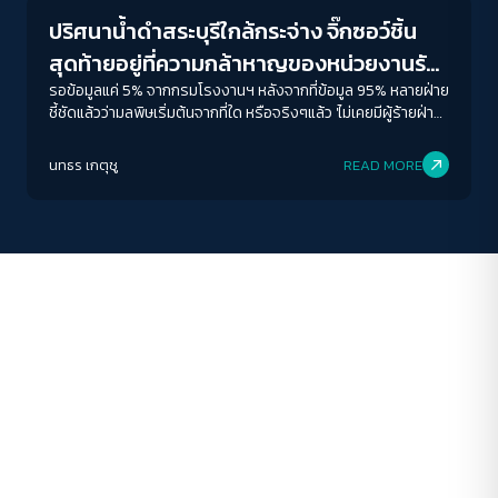
A-
A
A+
A++
ปริศนาน้ำดำสระบุรีใกล้กระจ่าง จิ๊กซอว์ชิ้น
ระยะห่างข้อความ
สุดท้ายอยู่ที่ความกล้าหาญของหน่วยงานรัฐ
ปกติ
มาก
มากที่สุด
ชี้ตัวการผู้ก่อมลพิษ
รอข้อมูลแค่ 5% จากกรมโรงงานฯ หลังจากที่ข้อมูล 95% หลายฝ่าย
ชี้ชัดแล้วว่ามลพิษเริ่มต้นจากที่ใด หรือจริงๆแล้ว 'ไม่เคยมีผู้ร้ายฝ่าย
เดียวในอาชญากรรมสิ่งแวดล้อม’
ปรับสีสำหรับตาบอดสี
นทธร เกตุชู
READ MORE
ปิด
Protan
Deutan
Tritan
คอนทราสต์สูง
โหมดขาวดำ
ฟอนต์อ่านง่าย
เน้นลิงก์
เน้นกรอบ Focus