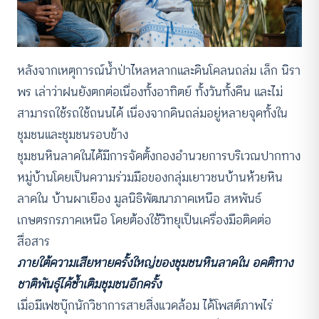
หลังจากเหตุการณ์น้ำป่าไหลหลากและดินโคลนถล่ม เล็ก นิรา
พร เล่าว่าฝนยังตกต่อเนื่องทั้งอาทิตย์ ทั้งวันทั้งคืน และไม่
สามารถใช้รถใช้ถนนได้ เนื่องจากดินถล่มอยู่หลายจุดทั้งใน
ชุมชนและชุมชนรอบข้าง
ชุมชนหินลาดในได้มีการจัดตั้งกองอำนวยการบริเวณปากทาง
หมู่บ้านโดยเป็นความร่วมมือของกลุ่มเยาวชนบ้านห้วยหิน
ลาดใน บ้านผาเยือง มูลนิธิพัฒนาภาคเหนือ สหพันธ์
เกษตรกรภาคเหนือ โดยต้องใช้วิทยุเป็นเครื่องมือติดต่อ
สื่อสาร
ภายใต้ความเสียหายครั้งใหญ่ของชุมชนหินลาดใน อคติทาง
ชาติพันธุ์ได้ซ้ำเติมชุมชนอีกครั้ง
เมื่อมีเฟซบุ๊กนักวิชาการสายสิ่งแวดล้อม ได้โพสต์ภาพไร่