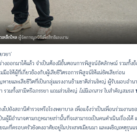
ก้วเหล็กไหล
ผู้จัดการมูลนิธิเพื่อสิทธิแรงงาน
ยียวยา’
งออกมาได้แล้ว จำเป็นต้องมีขั้นตอนการพิสูจน์อัตลักษณ์ รวมทั้งข้
้ผู้ที่เกี่ยวข้องกับผู้เสียชีวิตรอการพิสูจน์ให้แน่ชัดเสียก่อน
ูญหายและเสียชีวิตที่เป็นกลุ่มแรงงานข้ามชาติส่วนใหญ่ ผู้รับมอบอ
มารดา รวมทั้งสามีหรือภรรยา แถมส่วนใหญ่
ไม่มีเอกสาร
ใบสำคัญสมรส
างไปยังสถานีตำรวจหรือโรงพยาบาล เพื่อแจ้งว่าเป็นเพื่อนร่วมงานของผ
็นผู้มีอำนาจตามกฎหมายเท่านั้นที่จะสามารถเป็นคนดำเนินเรื่องได้ แ
ขณะที่ครอบครัวยังคงอาศัยอยู่ในประเทศเมียนมา และเผชิญเหตุรุนแร