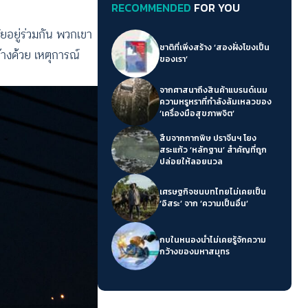
RECOMMENDED
FOR YOU
ัยอยู่ร่วมกัน พวกเขา
ชาติที่เพิ่งสร้าง ‘สองฝั่งโขงเป็น
้างด้วย เหตุการณ์
ของเรา’
จากศาสนาถึงสินค้าแบรนด์เนม
ความหรูหราที่กำลังล้มเหลวของ
‘เครื่องมือสุขภาพจิต’
สืบจากกากพิษ ปราจีนฯ โยง
สระแก้ว ‘หลักฐาน’ สำคัญที่ถูก
ปล่อยให้ลอยนวล
เศรษฐกิจชนบทไทยไม่เคยเป็น
‘อิสระ’ จาก ‘ความเป็นอื่น’
กบในหนองน้ำไม่เคยรู้จักความ
กว้างของมหาสมุทร