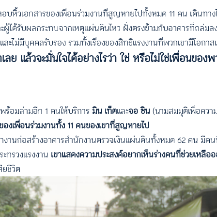
ใจหอบหิ้วเอกสารของเพื่อนร่วมงานที่สูญหายไปทั้งหมด 11 คน เดินท
ผู้ได้รับผลกระทบจากเหตุแผ่นดินไหว ฝั่งตรงข้ามกับอาคารที่ถล่มล
ย และไม่มีบุคคลรับรอง รวมทั้งเรื่องของสิทธิแรงงานที่พวกเขามีโอกาสเ
เลย แล้วจะมั่นใจได้อย่างไรว่า ใช่ หรือไม่ใช่เพื่อนขอ
พร้อมล่ามอีก 1 คนให้บริการ
มิน เท็ต
และ
จอ ซิน
(นามสมมุติเพื่อคว
ของเพื่อนร่วมงานทั้ง 11 คนของเขาที่สูญหายไป
ไปทำงานก่อสร้างอาคารสำนักงานตรวจเงินแผ่นดินทั้งหมด 62 คน มีคนที
งกระทรวงแรงงาน
เขาแสดงความประสงค์อยากเห็นร่างคนที่ช่วยเหลืออ
ียชีวิต