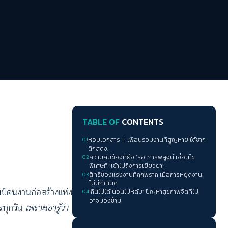
TABLE OF
CONTENTS
01
หอบเอกสาร 11 เพื่อนร่วมงานที่สูญหาย ใต้ซาก
ตึกสตง.
02
ความคับข้องที่ยัง ‘รอ’ การพิสูจน์ เงื่อนไข
พิเศษที่ ‘เข้าไม่ถึงการเยียวยา’
03
สิทธิของแรงงานที่ถูกพราก เมื่อการหยุดงาน
ไม่มีกำหนด
ป์คนงานก่อสร้างแห่ง
04
‘กินไม่ได้ นอนไม่หลับ’ ปัญหาสุขภาพจิตที่ไม่
อาจมองข้าม
ารทุกวัน
เพราะเขารู้ว่า