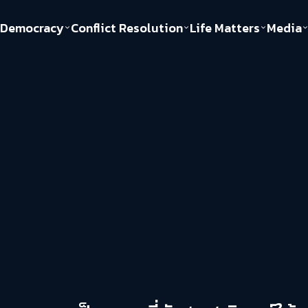
Democracy
Conflict Resolution
Life Matters
Media
Politics
Justice
Gender & Sexuality
Documentary
ful
Environment
Human & Society
Inequality
Play Read
Welfare state
Young Spirit
New World Order