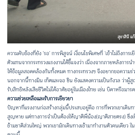
สุธาสินี แ
ความคับข้องที่ยัง ‘รอ’ การพิสูจน์ เงื่อนไขพิเศษที่ ‘เข้าไม่ถึงการเ
ตัวแทนจากกระทรวงแรงงานได้ชี้แจงว่า เนื่องจากภายหลังการนำร่า
ให้ข้อมูลสอดคล้องกันทั้งหมด ทางกระทรวงฯ จึงอยากขอความร่วมมือให
นอกจากนี้ทางมิน เท็ตและจอ ซิน ยังแสดงความเป็นกังวล ว่าผู้ส
รับสิทธิหลังเสียชีวิตไม่ได้อาศัยอยู่ในเมืองไทย เช่น บิดาหรือ
ความช่วยเหลือและรับการเยียวยา
ปัญหาที่แรงงานก่อสร้างกลุ่มนี้ประสบอยู่คือ การที่พวกเขาเดินท
สูญหาย แต่ทางการจำเป็นต้องให้ญาติพี่น้อง(ญาติสายตรง) ซึ่งเป
ข้ามชาติส่วนใหญ่ พวกเขามักเดินทางเข้ามาทำงานตัวคนเดียว ใน
ตอนนี้