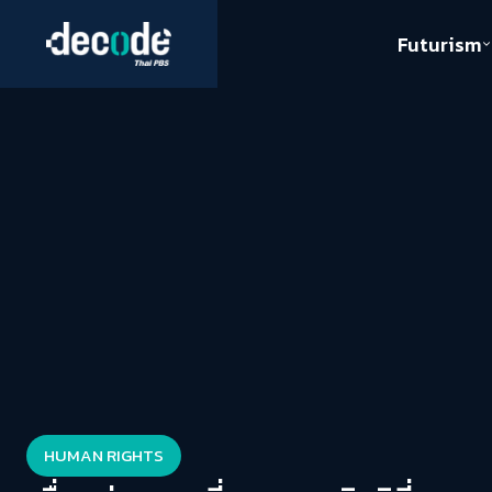
Futurism
Journalism
Crack 
Education
Peace
Sustainability
Workers/Economy
Human Rights
HUMAN RIGHTS