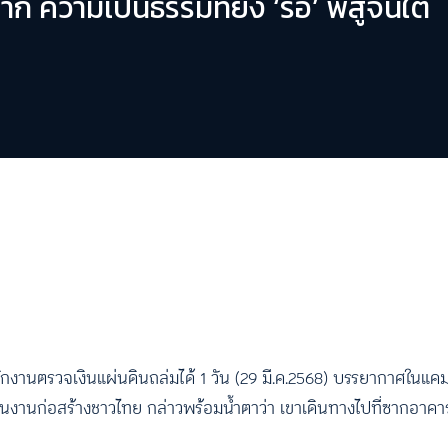
าก ความเป็นธรรมที่ยัง ‘รอ’ พิสูจน์ใต้
านตรวจเงินแผ่นดินถล่มได้ 1 วัน (29 มี.ค.2568) บรรยากาศในแคม
งในคนงานก่อสร้างชาวไทย กล่าวพร้อมน้ำตาว่า เขาเดินทางไปที่ซากอาค