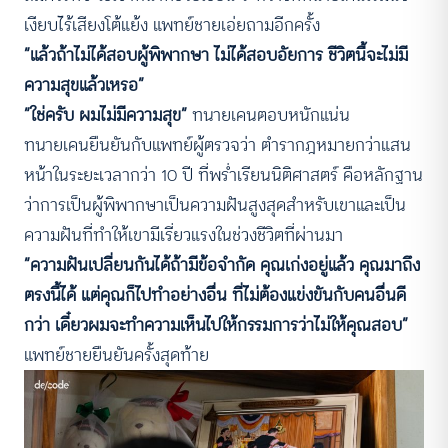
เงียบไร้เสียงโต้แย้ง แพทย์ชายเอ่ยถามอีกครั้ง
“
แล้วถ้าไม่ได้สอบผู้พิพากษา ไม่ได้สอบอัยการ ชีวิตนี้จะไม่มี
ความสุขแล้วเหรอ
”
“ใช่ครับ ผมไม่มีความสุข”
ทนายเคนตอบหนักแน่น
ทนายเคนยืนยันกับแพทย์ผู้ตรวจว่า ตำรากฎหมายกว่าแสน
หน้าในระยะเวลากว่า 10 ปี ที่พร่ำเรียนนิติศาสตร์ คือหลักฐาน
ว่าการเป็นผู้พิพากษาเป็นความฝันสูงสุดสำหรับเขาและเป็น
ความฝันที่ทำให้เขามีเรี่ยวแรงในช่วงชีวิตที่ผ่านมา
“ความฝันเปลี่ยนกันได้ถ้ามีข้อจำกัด คุณเก่งอยู่แล้ว คุณมาถึง
ตรงนี้ได้ แต่คุณก็ไปทำอย่างอื่น ที่ไม่ต้องแข่งขันกับคนอื่นดี
กว่า เดี๋ยวผมจะทำความเห็นไปให้กรรมการว่าไม่ให้คุณสอบ”
แพทย์ชายยืนยันครั้งสุดท้าย