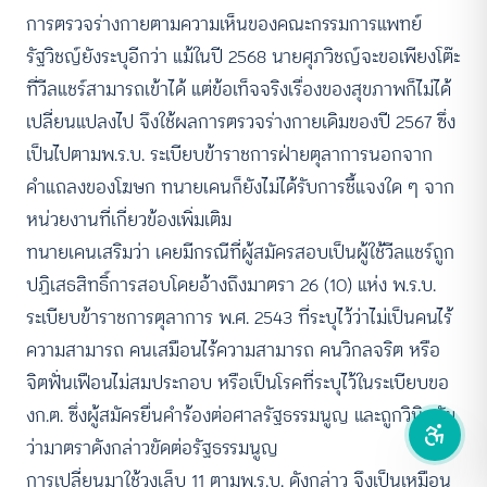
การตรวจร่างกายตามความเห็นของคณะกรรมการแพทย์
รัฐวิชญ์ยังระบุอีกว่า แม้ในปี 2568 นายศุภวิชญ์จะขอเพียงโต๊ะ
คอนทราสต์สูง
ที่วีลแชร์สามารถเข้าได้ แต่ข้อเท็จจริงเรื่องของสุขภาพก็ไม่ได้
โหมดขาวดำ
เปลี่ยนแปลงไป จึงใช้ผลการตรวจร่างกายเดิมของปี 2567 ซึ่ง
เป็นไปตามพ.ร.บ. ระเบียบข้าราชการฝ่ายตุลาการนอกจาก
ฟอนต์อ่านง่าย
คำแถลงของโฆษก ทนายเคนก็ยังไม่ได้รับการชี้แจงใด ๆ จาก
เน้นลิงก์
หน่วยงานที่เกี่ยวข้องเพิ่มเติม
ทนายเคนเสริมว่า เคยมีกรณีที่ผู้สมัครสอบเป็นผู้ใช้วีลแชร์ถูก
เน้นกรอบ Focus
ปฏิเสธสิทธิ์การสอบโดยอ้างถึงมาตรา 26 (10) แห่ง พ.ร.บ.
ระเบียบข้าราชการตุลาการ พ.ศ. 2543 ที่ระบุไว้ว่าไม่เป็นคนไร้
ซ่อนรูปภาพ
ความสามารถ คนเสมือนไร้ความสามารถ คนวิกลจริต หรือ
ลดการเคลื่อนไหว
จิตฟั่นเฟือนไม่สมประกอบ หรือเป็นโรคที่ระบุไว้ในระเบียบขอ
งก.ต. ซึ่งผู้สมัครยื่นคำร้องต่อศาลรัฐธรรมนูญ และถูกวินิจฉัย
ว่ามาตราดังกล่าวขัดต่อรัฐธรรมนูญ
การเปลี่ยนมาใช้วงเล็บ 11 ตามพ.ร.บ. ดังกล่าว จึงเป็นเหมือน