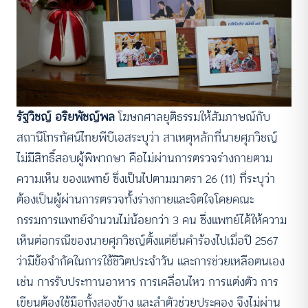
รัฐวิชญ์ อริยพัชญ์พล
โฆษกศาลยุติธรรมให้สัมภาษณ์กับ
ACCESS
IBILITY
สถานีโทรทัศน์ไทยพีบีเอสระบุว่า
สาเหตุหลักที่นายศุภวิชญ์
ไม่มีสิทธิ์สอบผู้พิพากษา คือไม่ผ่านการตรวจร่างกายตาม
ขนาดตัวอักษร
ความเห็น ของแพทย์ ซึ่งเป็นไปตามมาตรา 26 (11)
ที่ระบุว่า
A-
A
A+
A++
ต้องเป็นผู้ผ่านการตรวจทั้งร่างกายและจิตใจโดยคณะ
กรรมการแพทย์จำนวนไม่น้อยกว่า 3 คน ซึ่งแพทย์ได้ให้ความ
ระยะห่างข้อความ
เห็นต่อกรณีของนายศุภวิชญ์ตั้งแต่ยื่นคำร้องไปเมื่อปี 2567
ปกติ
มาก
มากที่สุด
ว่ามีข้อจำกัดในการใช้ชีวิตประจำวัน และการช่วยเหลือตนเอง
เช่น การรับประทานอาหาร การเคลื่อนไหว การแต่งตัว การ
ปรับสีสำหรับตาบอดสี
เขียนต้องใช้มือทั้งสองข้าง และลำตัวช่วยประคอง จึงไม่ผ่าน
ปิด
Protan
Deutan
Tritan