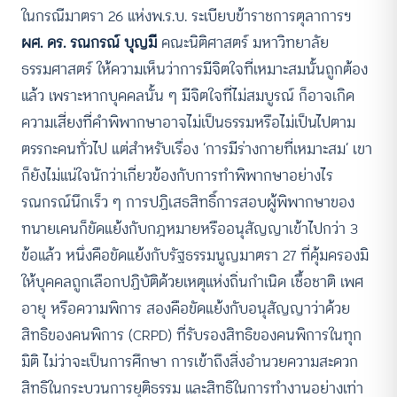
ในกรณีมาตรา 26 แห่งพ.ร.บ. ระเบียบข้าราชการตุลาการฯ
ผศ. ดร. รณกรณ์ บุญมี
คณะนิติศาสตร์ มหาวิทยาลัย
ธรรมศาสตร์ ให้ความเห็นว่าการมีจิตใจที่เหมาะสมนั้นถูกต้อง
แล้ว เพราะหากบุคคลนั้น ๆ มีจิตใจที่ไม่สมบูรณ์ ก็อาจเกิด
ความเสี่ยงที่คำพิพากษาอาจไม่เป็นธรรมหรือไม่เป็นไปตาม
ตรรกะคนทั่วไป แต่สำหรับเรื่อง ‘การมีร่างกายที่เหมาะสม’ เขา
ก็ยังไม่แน่ใจนักว่าเกี่ยวข้องกับการทำพิพากษาอย่างไร
รณกรณ์นึกเร็ว ๆ การปฏิเสธสิทธิ์การสอบผู้พิพากษาของ
ทนายเคนก็ขัดแย้งกับกฎหมายหรืออนุสัญญาเข้าไปกว่า 3
ข้อแล้ว หนึ่งคือขัดแย้งกับรัฐธรรมนูญมาตรา 27 ที่คุ้มครองมิ
ให้บุคคลถูกเลือกปฏิบัติด้วยเหตุแห่งถิ่นกำเนิด เชื้อชาติ เพศ
อายุ หรือความพิการ สองคือขัดแย้งกับอนุสัญญาว่าด้วย
สิทธิของคนพิการ (CRPD) ที่รับรองสิทธิของคนพิการในทุก
มิติ ไม่ว่าจะเป็นการศึกษา การเข้าถึงสิ่งอำนวยความสะดวก
สิทธิในกระบวนการยุติธรรม และสิทธิในการทำงานอย่างเท่า