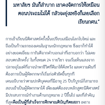
มหาลัยฯ มันก็ลำบาก เขาคงจัดการให้เหมือน
ตอนประถมไม่ได้ กลัวจะ
ยุ่งเหยิง
ก็เลยเลือก
เรียนกศน.”
การเข้าเรียนนิติศาสตร์ครั้งนั้นเปรียบเสมือนโลกใบใหม่ และ
ถือเป็นก้าวแรกของเคนในฐานะนักกฎหมาย ซึ่งเขาก็ทำได้
อย่างยอดเยี่ยม การันตีจากคำบอกเล่าที่เขาบอกว่า ‘ไม่เคย
สอบตกสักครั้ง’ ในทั้งหมด 24 รายวิชา จนเริ่มเห็นแสงจาก
ปลายอุโมงค์ที่อาจนำพาชีวิตที่ดีมาให้ดั่งหวัง และความฝันที่
ต้องการเป็นผู้พิพากษาก็เริ่มก่อตัวชัดขึ้นทุกที
เคนอธิบายว่าตามปกติบุคคลที่มีอายุ 25 ปีบริบูรณ์ก็สามารถ
สอบเข้าเป็นผู้พิพากษาได้ เพียงแต่ต้องจบหลักสูตรนิติศาสตร์
มีประสบการณ์ทำงานด้านกฎหมาย 2 ปีขึ้นไป และที่สำคัญ
ที่สุด
คือเป็นผู้ที่สำเร็จการศึกษาเนติ
บัญ
ฑิตยสภา
เพราะ