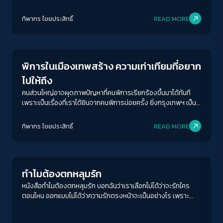
โครงสร้างซับซ้อนกดทับของสังคมไทย คนพิการที่นิยามตนเป็นเพศ
หลากหลายถูกนับรวมในพิระมิดนั้นไหม พวกเขายอมรับตัวตนและ
ทิพากร ไชย​ประสิทธิ์​
READ MORE
แสดงอย่างไร
News
พิการในเมืองเทพสร้าง ความเท่าเทียมที่อยาก
ไปให้ถึง
คนส่วนใหญ่อาจผุดภาพปัญหาที่คนพิการเรียกร้องขึ้นมาได้ทันที
เพราะเป็นเรื่องที่เราได้ยินจากคนพิการบ่อยครั้ง ยิ่งกรุงเทพฯ เป็น
เมืองเคร่งเครียดเร่งรีบที่คนในเมืองต่างเอาตัวเองให้รอดก่อน “คน
เป็นแบบไหนก็สะท้อนการออกแบบเมืองแบบนั้น”
ทิพากร ไชย​ประสิทธิ์​
READ MORE
Play Read
ทำไมต้องตกหลุมรัก
หนังสือทำไมต้องตกหลุมรัก บอกฉันว่าเราเลือกไม่ได้ว่าจะรักใคร
ตอนไหน ออกแบบไม่ได้ว่าความรักตรงหน้าจะเป็นอย่างไร เพราะ
ความรักคือสิ่งใหม่เสมอเมื่อมนุษย์เผชิญหน้ากับมัน