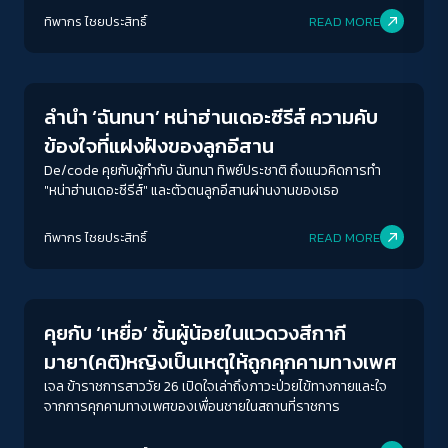
ทิพากร ไชย​ประสิทธิ์​
READ MORE
Crack Politics
ลำนำ ‘ฉันทนา’ หน่าฮ่านเดอะซีรีส์ ความคับ
ข้องใจที่แฝงฝังของลูกอีสาน
De/code คุยกับผู้กำกับ ฉันทนา ทิพย์ประชาติ ถึงแนวคิดการทำ
"หน่าฮ่านเดอะซีรีส์" และตัวตนลูกอีสานผ่านงานของเธอ
ทิพากร ไชย​ประสิทธิ์​
READ MORE
Gender & Sexuality
คุยกับ ‘เหยื่อ’ ชั้นผู้น้อยในแวดวงสีกากี
มายา(คติ)หญิงเป็นเหตุให้ถูกคุกคามทางเพศ
เจล ข้าราชการสาววัย 26 เปิดใจเล่าถึงภาวะป่วยไข้ทางกายและใจ
จากการคุกคามทางเพศของเพื่อนชายในสถานที่ราชการ