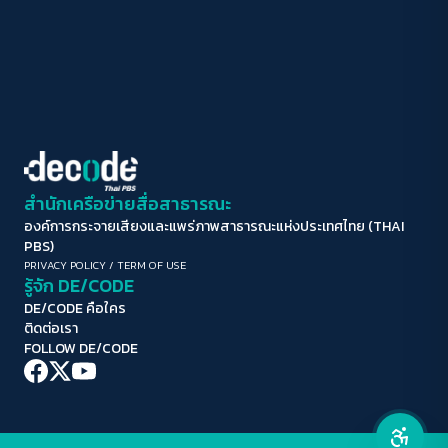
ปิด
Protan
Deutan
Tritan
คอนทราสต์สูง
โหมดขาวดำ
ฟอนต์อ่านง่าย
สำนักเครือข่ายสื่อสาธารณะ
องค์การกระจายเสียงและแพร่ภาพสาธารณะแห่งประเทศไทย (THAI
เน้นลิงก์
PBS)
PRIVACY POLICY
/
TERM OF USE
รู้จัก DE/CODE
เน้นกรอบ Focus
DE/CODE คือใคร
ติดต่อเรา
ซ่อนรูปภาพ
FOLLOW DE/CODE
ลดการเคลื่อนไหว