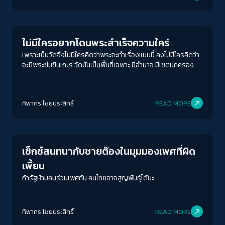
Gender & Sexuality
ไม่มีใครอยากโดนพระสำเร็จความใคร่
เพราะเป็นวัดจึงไม่มีใครคิดว่าพระจะทำเรื่องแบบนี้ คงไม่มีใครคิดว่า
จะมีพระข่มขืนเณร วัดมันเป็นพื้นที่เฉพาะ มีอำนาจ มีเขตปกครอง
บางอย่างที่พิเศษกว่านั้น และกุฏิมันลับตาคน จะทำอะไรก็ได้ ไม่มีใครรู้
ทิพากร ไชย​ประสิทธิ์​
READ MORE
Gender & Sexuality
เซ็กซ์สนทนากับชายต๊องในมุมมองเพศที่ผิด
เพี้ยน
ถ้ารัฐห้ามคนร่วมเพศกัน คนไทยอาจสูญพันธ์ุได้นะ
ทิพากร ไชย​ประสิทธิ์​
READ MORE