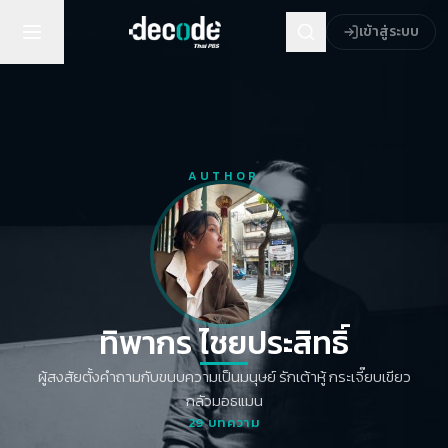
เข้าสู่ระบบ
AUTHOR
ทิพากร ไชย​ประสิทธิ์​
ผู้สงสัยตั้งคำถามกับขนบความเป็นมนุษย์ รักเต้าหู้ กระเจี๊ยบเขียว
กลัวมอธแมน
29
บทความ