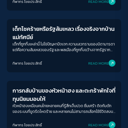
ทิพากร ไชย​ประสิทธิ์​
READ MORE
Inequality
เด็กโชคร้ายหรือรัฐล้มเหลว เรื่องจริงจากบ้าน
แม่ทัศนีย์
เด็กที่ถูกทิ้งเหล่านี้ ไม่ใช่ปัญหาปัจเจก ความเลวทรามของบิดามารดา
แต่คือความล้มเหลวของรัฐ และพลเมืองที่ถูกทิ้งขว้างจากรัฐราก
เหง้าของพวกเขาเอง
ทิพากร ไชย​ประสิทธิ์​
READ MORE
Economy
การกลับบ้านของหัวหน้าฮง และตะกร้าพักใจที่
ทุนนิยมมอบให้
หัวหน้าฮงเหมือนคนไทยหลายคนที่รู้สึกเจ็บปวด ซึมเศร้า ติดกับดัก
ของระบบที่ขูดรีดโหดร้าย และหลายคนไม่สามารถเลือกใช้ชีวิตสงบ
สุขแบบพระเอกในเรื่องได้
ทิพากร ไชย​ประสิทธิ์​
READ MORE