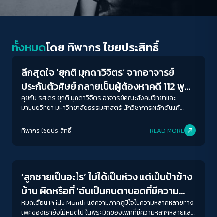
Crack Politics
ทั้งหมด
โดย
ทิพากร ไชย​ประสิทธิ์​
ลึกสุดใจ ‘ยุกติ มุกดาวิจิตร’ จากอาจารย์
ประกันตัวศิษย์ กลายเป็นผู้ต้องหาคดี 112 พูด
คุย ‘ทางออก’ ที่ยังพอมี ในการรับรู้ที่ ‘ไม่ปกติ’
คุยกับ รศ.ดร.ยุกติ มุกดาวิจิตร อาจารย์คณะสังคมวิทยาและ
มานุษยวิทยา มหาวิทยาลัยธรรมศาสตร์ นักวิชาการผลักดันแก้
ไขม.112 อาจารย์ที่เคยใช้ตำแหน่งวิชาการประกันตัวลูกศิษย์รุ้ง ปนัส
ยา และหนึ่งในผู้ต้องหาคดีเดียวกัน จากการทวิต “ข่าวลือถ้าไม่จริง ก็
ทิพากร ไชย​ประสิทธิ์​
READ MORE
แปลงเป็นคำสาปแช่งแล้วกันครับ” เมื่อวันที่12 พ.ค.64
Gender & Sexuality
‘ลูกชายเป็นอะไร’ ไม่ได้เป็นห่วง แต่เป็นป้าข้าง
บ้าน ผิดหรือที่ ‘ฉันเป็นคนตาบอดที่มีความ
หลากหลายทางเพศ’
หมดเดือน Pride Month แต่ความภาคภูมิใจในความหลากหลายทาง
เพศของเรายังไม่หมดไป ในพิระมิดของเพศที่มีความหลากหลายและ