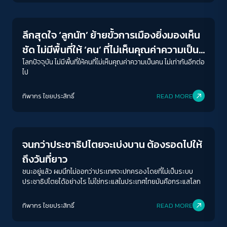
Crack Politics
ลึกสุดใจ ‘ลูกนัท’ ย้ายขั้วการเมืองยิ่งมองเห็น
ชัด ไม่มีพื้นที่ให้ ‘คน’ ที่ไม่เห็นคุณค่าความเป็น
“คนไม่เท่ากัน”
โลกปัจจุบัน ไม่มีพื้นที่ให้คนที่ไม่เห็นคุณค่าความเป็นคน ไม่เท่ากันอีกต่อ
ไป
ทิพากร ไชย​ประสิทธิ์​
READ MORE
Crack Politics
ACCESS
IBILITY
จนกว่าประชาธิปไตยจะเบ่งบาน ต้องรอดไปให้
ขนาดตัวอักษร
ถึงวันที่ยาว
A-
A
A+
A++
ชนะอยู่แล้ว ผมนึกไม่ออกว่าประเทศจะปกครองโดยที่ไม่เป็นระบบ
ประชาธิปไตยได้อย่างไร ไม่ใช่กระแสในประเทศไทยมันคือกระแสโลก
ระยะห่างข้อความ
ปกติ
มาก
มากที่สุด
ทิพากร ไชย​ประสิทธิ์​
READ MORE
ปรับสีสำหรับตาบอดสี