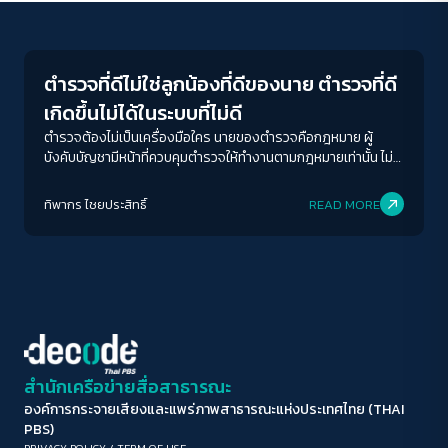
Crack Politics
ขนาดตัวอักษร
A-
A
A+
A++
ตำรวจที่ดีไม่ใช่ลูกน้องที่ดีของนาย ตำรวจที่ดี
ระยะห่างข้อความ
เกิดขึ้นไม่ได้ในระบบที่ไม่ดี
ปกติ
มาก
มากที่สุด
ตำรวจต้องไม่เป็นเครื่องมือใคร นายของตำรวจคือกฎหมาย ผู้
บังคับบัญชามีหน้าที่ควบคุมตำรวจให้ทำงานตามกฎหมายเท่านั้น ไม่มี
หน้าที่สั่งให้ทำอย่างอื่น
ปรับสีสำหรับตาบอดสี
ทิพากร ไชย​ประสิทธิ์​
READ MORE
ปิด
Protan
Deutan
Tritan
คอนทราสต์สูง
โหมดขาวดำ
ฟอนต์อ่านง่าย
สำนักเครือข่ายสื่อสาธารณะ
องค์การกระจายเสียงและแพร่ภาพสาธารณะแห่งประเทศไทย (THAI
เน้นลิงก์
PBS)