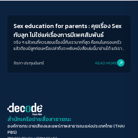
Play Read
ขนาดตัวอักษร
A-
A
A+
A++
Sex education for parents : คุยเรื่อง Sex
ระยะห่างข้อความ
กับลูก ไม่ใช่แค่เรื่องการมีเพศสัมพันธ์
ปกติ
มาก
มากที่สุด
จริง ๆ แล้วคนที่ควรสอนเรื่องนี้กับเรามากที่สุด คือคนในครอบครัว
แล้วต้องมีลูกก่อนหรือเปล่าถึงจะหยิบหนังสือเล่มนี้มาอ่านได้ แต่เรา
อยากจะบอกกับทุกคนว่า ไม่ต้องมีลูกก็อ่านหนังสือเล่มนี้ได้ เพราะ
ปรับสีสำหรับตาบอดสี
เรื่อง Sex เป็นเรื่องใกล้ตัวของทุกคน Sex ไม่ใช่แค่เรื่องการมีเพศ
จิรภา ประทุมมินทร์
READ MORE
ปิด
Protan
Deutan
Tritan
สัมพันธ์ อ่าน ๆ ไปก็เกิดคำถามว่า...ทำไมเรื่องนี้เราไม่เคยรู้มาก่อนเลย
นะ ทำไมไม่มีใครมาบอก หรือมาสอน
คอนทราสต์สูง
โหมดขาวดำ
ฟอนต์อ่านง่าย
สำนักเครือข่ายสื่อสาธารณะ
องค์การกระจายเสียงและแพร่ภาพสาธารณะแห่งประเทศไทย (THAI
เน้นลิงก์
PBS)