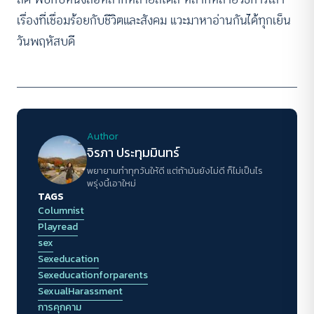
เรื่องที่เชื่อมร้อยกับชีวิตและสังคม แวะมาหาอ่านกันได้ทุกเย็น
วันพฤหัสบดี
Author
จิรภา ประทุมมินทร์
พยายามทำทุกวันให้ดี แต่ถ้ามันยังไม่ดี ก็ไม่เป็นไร
พรุ่งนี้เอาใหม่
TAGS
Columnist
Playread
sex
Sexeducation
Sexeducationforparents
SexualHarassment
การคุกคาม