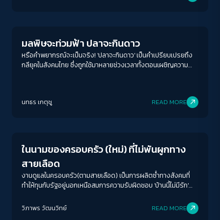
Environment
มลพิษจะท่วมฟ้า ปลาจะกินดาว
หรือคำพยากรณ์จะเป็นจริง! 'ปลาจะกินดาว' เป็นคำเปรียบเปรยถึง
กลียุคในสังคมไทย ซึ่งถูกใช้มาหลายช่วงเวลาทั้งตอนเผชิญความ
รุนแรงทางการเมือง การทุจริตฉาวโฉ่ กระทั่งตอนนี้ที่เรากำลัง
เผชิญกับหายนะทางสิ่งแวดล้อม
ACCESS
IBILITY
นทธร เกตุชู
READ MORE
Play Read
ขนาดตัวอักษร
A-
A
A+
A++
ในนามของครอบครัว (ใหม่) ที่ไม่พันผูกทาง
ระยะห่างข้อความ
สายเลือด
ปกติ
มาก
มากที่สุด
งานดูแลในครอบครัว(ตามสายเลือด) เป็นการผลิตซ้ำทางสังคมที่
ทำให้ทุนกับรัฐอยู่นอกเหนือสมการความรับผิดชอบ 'บ้านนี้ไม่มีรัก'
ชวนผู้อ่านจิตนาการถึงเช้าวันใหม่หลังการปฏิวัติ เมื่อวันนั้นมาถึงเรา
ปรับสีสำหรับตาบอดสี
อาจได้เห็นการดูแลโดยสังคมและปลดพันธนาการของเหล่าสตรีที่
วิภาพร วัฒนวิทย์
READ MORE
ปิด
Protan
Deutan
Tritan
เป็นผู้แบกรับภาระงานดูแลในบ้านมาหลายศตวรรษ