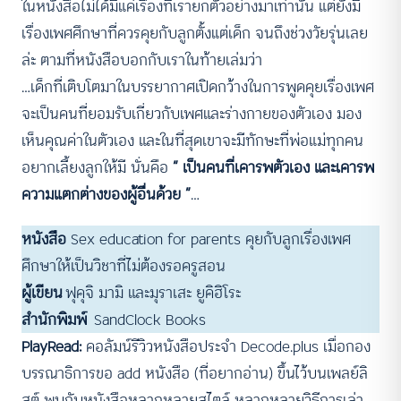
ในหนังสือไม่ได้มีแค่เรื่องที่เรายกตัวอย่างมาเท่านั้น แต่ยังมี
เรื่องเพศศึกษาที่ควรคุยกับลูกตั้งแต่เด็ก จนถึงช่วงวัยรุ่นเลย
ล่ะ ตามที่หนังสือบอกกับเราในท้ายเล่มว่า
…เด็กที่เติบโตมาในบรรยากาศเปิดกว้างในการพูดคุยเรื่องเพศ
จะเป็นคนที่ยอมรับเกี่ยวกับเพศและร่างกายของตัวเอง มอง
เห็นคุณค่าในตัวเอง และในที่สุดเขาจะมีทักษะที่พ่อแม่ทุกคน
อยากเลี้ยงลูกให้มี นั่นคือ
“ เป็นคนที่เคารพตัวเอง และเคารพ
ความแตกต่างของผู้อื่นด้วย ”
…
หนังสือ
Sex education for parents คุยกับลูกเรื่องเพศ
ศึกษาให้เป็นวิชาที่ไม่ต้องรอครูสอน
ผู้เขียน
ฟุคุจิ มามิ และมุราเสะ ยูคิฮิโระ
สำนักพิมพ์
SandClock Books
PlayRead:
คอลัมน์รีวิวหนังสือประจำ Decode.plus เมื่อกอง
บรรณาธิการขอ add หนังสือ (ที่อยากอ่าน) ขึ้นไว้บนเพลย์ลิ
สต์ พบกับหนังสือหลากหลายสไตล์ หลากหลายวิธีการเล่า