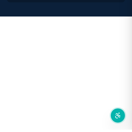
คอนทราสต์สูง
โหมดขาวดำ
ฟอนต์อ่านง่าย
เน้นลิงก์
เน้นกรอบ Focus
ซ่อนรูปภาพ
ลดการเคลื่อนไหว