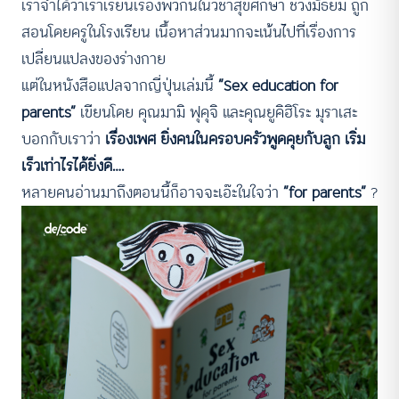
เราจำได้ว่าเราเรียนเรื่องพวกนี้ในวิชาสุขศึกษา ช่วงมัธยม ถูก
สอนโดยครูในโรงเรียน เนื้อหาส่วนมากจะเน้นไปที่เรื่องการ
เปลี่ยนแปลงของร่างกาย
แต่ในหนังสือแปลจากญี่ปุ่นเล่มนี้
“Sex education for
parents”
เขียนโดย คุณมามิ ฟุคุจิ และคุณยูคิฮิโระ มุราเสะ
บอกกับเราว่า
เรื่องเพศ ยิ่งคนในครอบครัวพูดคุยกับลูก เริ่ม
เร็วเท่าไรได้ยิ่งดี….
หลายคนอ่านมาถึงตอนนี้ก็อาจจะเอ๊ะในใจว่า
“for parents”
?