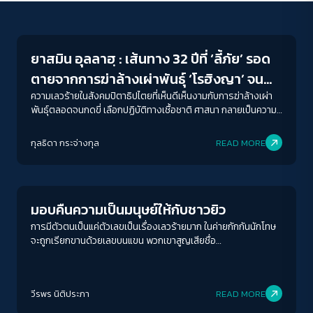
Human Rights
ยาสมิน อุลลาฮฺ : เส้นทาง 32 ปีที่ ‘ลี้ภัย’ รอด
ตายจากการฆ่าล้างเผ่าพันธุ์ ‘โรฮิงญา’ จน
เกือบสูญสิ้นความเป็น ‘คน’
ความเลวร้ายในสังคมปิตาธิปไตยที่เห็นดีเห็นงามกับการฆ่าล้างเผ่า
พันธุ์ตลอดจนกดขี่ เลือกปฏิบัติทางเชื้อชาติ ศาสนา กลายเป็นความ
รุนแรงที่ฝังลึกและกลายเป็นวัฏจักรวนลูปของความรุนแรงที่ไม่สิ้น
ACCESS
IBILITY
สุดและเหวี่ยงชีวิตคนนับล้านให้ต้องพลัดถิ่น
กุลธิดา กระจ่างกุล
READ MORE
Human Rights
ขนาดตัวอักษร
A-
A
A+
A++
มอบคืนความเป็นมนุษย์ให้กับชาวยิว
ระยะห่างข้อความ
การมีตัวตนเป็นแค่ตัวเลขเป็นเรื่องเลวร้ายมาก ในค่ายกักกันนักโทษ
จะถูกเรียกขานด้วยเลขบนแขน พวกเขาสูญเสียชื่อ
ปกติ
มาก
มากที่สุด
อาชีพ ตำแหน่ง ความสัมพันธ์อย่างเป็นพ่อ เป็นแม่ เป็นพี่น้อง อันเป็น
จำกัดความเป็นมนุษย์ ที่นั่นคนจะสูญเสียไม่เพียงแต่ตัวตน แต่ความ
ปรับสีสำหรับตาบอดสี
เป็นมนุษย์ของตนด้วย
วีรพร นิติประภา
READ MORE
ปิด
Protan
Deutan
Tritan