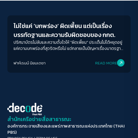
Election
ขนาดตัวอักษร
A-
A
A+
A++
ไม่ใช่แค่ ‘บกพร่อง’ ผิดเพี้ยน แต่เป็นเรื่อง
ระยะห่างข้อความ
บรรทัดฐานและความรับผิดชอบของ กกต.
ปกติ
มาก
มากที่สุด
ปริศนาบัตรไม่ลับและความตั้งใจให้ "ผิดเพี้ยน" ประเด็นไม่ได้หยุดอยู่
แค่ความบกพร่องที่สุจริตหรือไม่ แต่กลายเป็นปัญหาเรื่องมาตรฐาน
การรับผิดชอบ (accountability) ของกกต.
ปรับสีสำหรับตาบอดสี
ฟาห์เรนน์ นิยมเดชา
READ MORE
ปิด
Protan
Deutan
Tritan
คอนทราสต์สูง
โหมดขาวดำ
ฟอนต์อ่านง่าย
สำนักเครือข่ายสื่อสาธารณะ
องค์การกระจายเสียงและแพร่ภาพสาธารณะแห่งประเทศไทย (THAI
เน้นลิงก์
PBS)