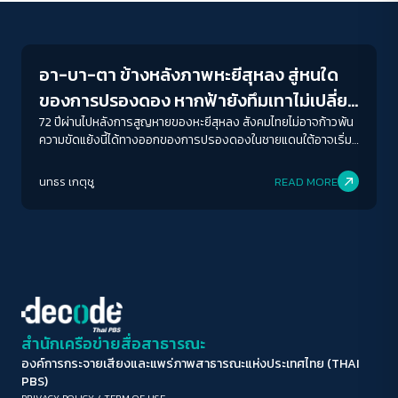
Crack Politics
ขนาดตัวอักษร
A-
A
A+
A++
อา-บา-ตา ข้างหลังภาพหะยีสุหลง สู่หนใด
ระยะห่างข้อความ
ของการปรองดอง หากฟ้ายังทึมเทาไม่เปลี่ยน
ปกติ
มาก
มากที่สุด
สี
72 ปีผ่านไปหลังการสูญหายของหะยีสุหลง สังคมไทยไม่อาจก้าวพ้น
ความขัดแย้งนี้ได้ทางออกของการปรองดองในชายแดนใต้อาจเริ่ม
ต้นที่นี่ ที่ซึ่งรัฐไทยจะยอมรับความหลากหลาย และอัตลักษณ์ของ
ปรับสีสำหรับตาบอดสี
ผู้คนในฐานะมนุษย์ไม่ใช่ภัยคุกคามของรัฐ
นทธร เกตุชู
READ MORE
ปิด
Protan
Deutan
Tritan
คอนทราสต์สูง
โหมดขาวดำ
ฟอนต์อ่านง่าย
สำนักเครือข่ายสื่อสาธารณะ
องค์การกระจายเสียงและแพร่ภาพสาธารณะแห่งประเทศไทย (THAI
เน้นลิงก์
PBS)