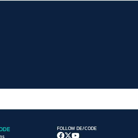
ระยะห่างข้อความ
ปกติ
มาก
มากที่สุด
ปรับสีสำหรับตาบอดสี
ปิด
Protan
Deutan
Tritan
คอนทราสต์สูง
โหมดขาวดำ
ฟอนต์อ่านง่าย
เน้นลิงก์
เน้นกรอบ Focus
CODE
FOLLOW DE/CODE
ซ่อนรูปภาพ
ใคร