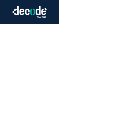
Futurism
Journalism
Crack 
Education
Peace
Sustainability
Workers/Economy
Human Rights
กา