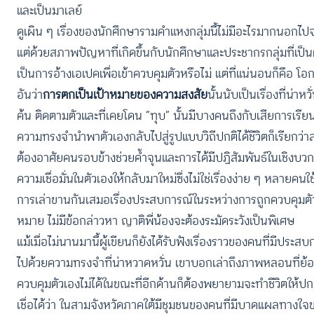
และเป็นมาเลย์
ดูเผิน ๆ เรื่องของนักศึกษารามคำแหงกลุ่มนี้ไม่มีอะไรมากนอก
แต่ด้วยสภาพปัญหาที่เกิดขึ้นกับนักศึกษาและประชากรกลุ่มที่เป็
เป็นการอ้างเอเปคเพื่อเข้าควบคุมตัวหรือไม่ แต่ที่แน่นอนก็คือ โอ
อันว่า
การตกเป็นเป้าหมายของความสงสัย
นั้นนับเป็นเรื่องที่น่
ค้น ติดตามตัวและที่เคยโดน “ทุบ” นั้นมีบางคนถึงกับเสียการเรี
ความทรงจำนำพาตัวเองกลับไปสู่รูปแบบวิถีปกติได้ชีวิตก็เรียกว่าสะ
ต้องอาศัยคนรอบข้างช่วยค้ำจุนและการได้มีปฏิสัมพันธ์ในเชิ
ความเชื่อมั่นในตัวเองให้กลับมาใหม่ซึ่งไม่ใช่เรื่องง่าย ๆ หลา
การเล่าขานกันเสมอเรื่องประสบการณ์ในระหว่างการถูกควบคุมตัว 
หมาย ไม่มีข้อกล่าวหา ญาติพี่น้องจะต้องระมัดระวังเป็นพิเศษ
แม้เมื่อไม่นานมานี้ผู้เขียนก็ยังได้รับฟังเรื่องราวของคนที่มีป
ไปด้วยความทรงจำที่น่าหวาดหวั่น เขาบอกเล่าถึงภาพหลอนที่ย
ควบคุมตัวเองไม่ได้ในขณะที่อีกด้านก็ต้องพยายามจะทำชีวิตให้
เชื่อได้ว่า ในสามจังหวัดภาคใต้มีชุมชนของคนที่มีบาดแผลทางใจ