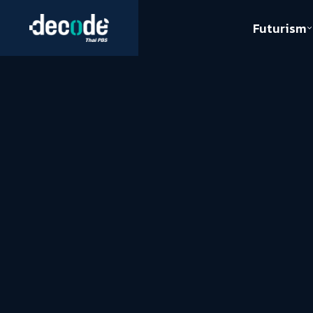
Futurism
Journalism
Crack 
Education
Peace
Sustainability
Workers/Economy
Human Rights