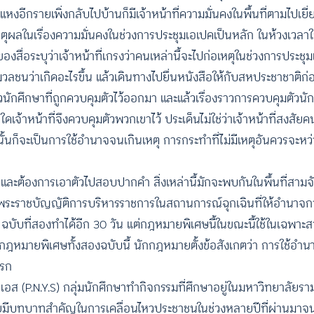
งอีกรายเพิ่งกลับไปบ้านก็มีเจ้าหน้าที่ความมั่นคงในพื้นที่ตามไปเยี่
หตุผลในเรื่องความมั่นคงในช่วงการประชุมเอเปคเป็นหลัก ในห้วงเวลาใกล
สื่อระบุว่าเจ้าหน้าที่เกรงว่าคนเหล่านี้จะไปก่อเหตุในช่วงการประชุ
ลชนว่าเกิดอะไรขึ้น แล้วเดินทางไปยื่นหนังสือให้กับสหประชาชาติก่
ัวนักศึกษาที่ถูกควบคุมตัวไว้ออกมา และแล้วเรื่องราวการควบคุมตัวน
จ้าหน้าที่จึงควบคุมตัวพวกเขาไว้ ประเด็นไม่ใช่ว่าเจ้าหน้าที่สงสัยคนเ
นนั้นก็จะเป็นการใช้อำนาจจนเกินเหตุ การกระทำที่ไม่มีเหตุอันควรจะหว
ัยและต้องการเอาตัวไปสอบปากคำ สิ่งเหล่านี้มักจะพบกันในพื้นที่สา
ละพระราชบัญญัติการบริหารราชการในสถานการณ์ฉุกเฉินที่ให้อำนาจกา
ับที่สองทำได้อีก 30 วัน แต่กฎหมายพิเศษนี้ในขณะนี้ใช้ในเฉพาะส
ี่ที่ใช้กฎหมายพิเศษทั้งสองฉบับนี้ นักกฎหมายตั้งข้อสังเกตว่า การใช
แรก
ายเอส (P.N.Y.S) กลุ่มนักศึกษาทำกิจกรรมที่ศึกษาอยู่ในมหาวิทยาลัยร
22 เคยมีบทบาทสำคัญในการเคลื่อนไหวประชาชนในช่วงหลายปีที่ผ่านมาจน