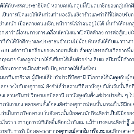
้ให้กับพรรคประชาธิปัตย์ หลายคนในกลุ่มนี้เป็นสมาชิกของกลุ่มนัก
 เป็นการเปิดเผยให้เห็นท่วงทำนองอันแข็งกร้าวและท่าทีที่ไม่ตอบรั
ย่างหนัก เมื่อหลายคนเผชิญหน้าการไล่ล่าจนอยู่ไม่ได้ นั่นทำให้คนกลุ
อกเราว่าเมื่อหนทางการเคลื่อนไหวในแนวเปิดปิดตัวลง การต่อสู้แบบใต้
ล่าวที่ทำให้นักศึกษาและประชาชนจำนวนไม่น้อยหันหลังให้กับแนวทาง
่ระบบ แต่การขับเคลื่อนของพวกเขาเต็มไปด้วยอุปสรรคอันเกิดจากพื้น
หมายยังคงถูกนำมาใช้ดังที่เราได้เห็นตัวอย่าง สิบแปดปีมานี้มีคำถ
ับเคลื่อนทางการเมืองสำหรับปัญหาภาคใต้ได้แค่ไหน
นาที่นราธิวาส ผู้เขียนได้ไปทำข่าวที่ปัตตานี มีโอกาสได้นั่งคุยกับ
งไรกับเหตุการณ์ ยังจำได้ว่าสถานที่ที่เรานั่งคุยกันในวันนั้นคือที่ร
ขลานครินทร์ วิทยาเขตปัตตานี เรานั่งคุยกันตั้งแต่ช่วงบ่ายต้น ๆ ไปจน
การณ์เอาเอง หลายคนตั้งข้อสงสัยว่าเหตุการณ์หนนั้นน่าจะเป็นฝีมือ
ว่าเป็นการเรียกหางบ ในจังหวะนั้นน้อยคนนักที่จะคิดว่าเป็นฝีมือของก
จว่า ปรากฎการณ์ที่เกิดขึ้นคืออะไรกันแน่ แม้ว่าบางคนจะคิดว่า
รู้
แต
วายกับการรับมือผลพวงจาก
เหตุการณ์ตากใบ กรือเซะ
และอีกหลาย ๆ 