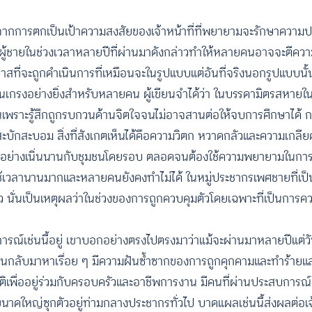
ไปจากการตกเป็นเป้าความสงสัยของเจ้าหน้าที่ที่พยายามจะรักษาความ
นผู้ชายในช่วงเวลาหลายปีที่ผ่านมาดังกล่าวทำให้หลายคนอาจจะตีความไ
กาสที่จะถูกดำเนินการที่เหมือนจะในรูปแบบแต่อันที่จริงนอกรูปแบบนั้น
าหวั่นเกรงอย่างยิ่งสำหรับหลายคน ผู้เขียนจำได้ว่า ในบรรดามิตรสหายในพ
ยนเพราะรู้สึกถูกรบกวนด้านจิตใจจนไม่อาจสานต่อให้จบการศึกษาได้ กว่
บักสะบอม สิ่งที่สังเกตเห็นได้คือความวิตก หวาดกลัวและความเกลียดชัง
งบวกอย่างเนิ่นนานกับชุมชนโดยรอบ ตลอดจนต้องใช้ความพยายามในกา
ยคนใช้เวลานานมากและหลายคนยังคงทำไม่ได้ ในหมู่ประชากรเพศชายที่เป็
นั่นเป็นเหตุผลว่าในช่วงของการถูกควบคุมตัวโดยเฉพาะที่เป็นการคว
ระสบการณ์เช่นนี้อยู่ เขาบอกอย่างตรงไปตรงมาว่าแม้จะผ่านมาหลายปีแต่
้อนกลับมาหาเรื่อย ๆ มีความฝันซ้ำซากของการถูกคุกคามและทำร้า
ปกติเพื่ออยู่ร่วมกับครอบครัวและอาชีพการงาน มีคนที่ผ่านประสบกา
ขนาดใหญ่ซุกตัวอยู่ท่ามกลางประชากรทั่วไป บาดแผลเช่นนี้ส่งผลต่อเ