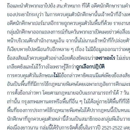
ถือและนำตัวพวกเขาไปยัง สน.หัวหมาก ที่ใต้ อดีตนักศึกษารามคำแห
ของประชาไทระบุว่า ในการควบคุมตัวนักศึกษานั้นเจ้าหน้าที่อ้างเ
อดีตนักศึกษาเปอร์มาสอีกรายถูกควบคุมตัวในพื้นที่ด้วย รายงานของ
กลุ่มนักศึกษาออกแถลงการณ์ทันควันพวกเขาเปิดเผยข่าวต่อสื่อมว
หน้าบริเวณตึกสำนักงานยูเอ็น จากนั้นไม่นานเจ้าหน้าที่ก็ปล่อยต
ก็เงียบหายไปเหมือนกับอีกหลาย ๆ เรื่อง ไม่มีข้อมูลออกมาว่าเหตุใดเ
ข้อสงสัยแล้วควบคุมตัวอย่างน้อยต้องชัดเจนว่า
เพราะอะไร
ไม่เช่
เกลียดชังและไม่ไว้วางใจเพราะรู้สึกว่า
ถูกเลือกปฎิบัติ
การควบคุมตัวในลักษณะ
ไม่
มีข้อกล่าวหาชัดเจนมีแต่เพียงข้อสงส
อันเป็นพื้นที่ที่มีการใช้กฎหมายพิเศษโดยเฉพาะกฎอัยการศึกแ
การตั้งข้อกล่าวหา โดยตามกฎหมายฉบับแรกสามารถทำได้ 7 วัน ฉบ
เท่านั้น กรุงเทพมหานครหรือพื้นที่อื่น ๆ ไม่ได้อยู่ภายใต้พื้นท
พื้นที่ของการประกาศใช้กฎหมายพิเศษไม่ได้ปรากฎหนนี้เป็นหน
นักศึกษาที่ถูกควบคุมตัวเหล่านี้ล้วนเป็นสมาชิกของกลุ่มพีเอ็นว
ต่อเนื่องยาวนาน กลุ่มนี้ได้รับการจัดตั้งขึ้นในราวปี 2521-25