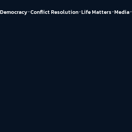
Democracy
Conflict Resolution
Life Matters
Media
Politics
Justice
Gender & Sexuality
Documentary
ful
Environment
Human & Society
Inequality
Play Read
Welfare state
Young Spirit
New World Order