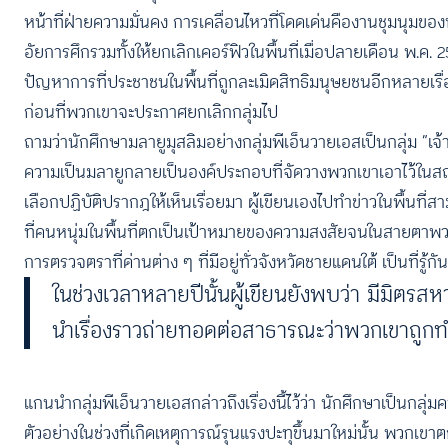
หน้าที่ฝ่ายความมั่นคง การเคลื่อนไหวที่โดดเด่นคืองานชุมนุมข
อัยการศึกรวมทั้งให้ยกเลิกเคอร์ฟิวในพื้นที่เมื่อปลายเดือน พ.ค. 
ปัญหาการที่ประชาชนในพื้นที่ถูกละเมิดสิทธิมนุษยชนอีกหลายเรื่อง
ก่อนที่พวกเขาจะประกาศยกเลิกกลุ่มไป
ถามว่านักศึกษามลายูมุสลิมอย่างกลุ่มพีเอ็นวายเอสเป็นกลุ่ม “
ความเป็นมลายูกลายเป็นองค์ประกอบที่จัดวางพวกเขาเอาไว้ในสถาน
เลือกปฏิบัติปรากฎให้เห็นเรื่อยมา ผู้เขียนเองไปทำข่าวในพื้นที
ที่คนหนุ่มในพื้นที่ตกเป็นเป้าหมายของความสงสัยจนในสายตาพวกเ
การตรวจตราที่ด่านต่าง ๆ ที่มีอยู่ทั่วจังหวัดชายแดนใต้ เป็นที่รู้
ในช่วงเวลาหลายปีนั้นผู้เขียนยังพบว่า มีมิตร
นำเรื่องราวถ่ายทอดต่อสาธารณะว่าพวกเขาถูกทำ
แกนนำกลุ่มพีเอ็นวายเอสกล่าวถึงเรื่องนี้ไว้ว่า นักศึกษาเป็นกลุ
ตัวอย่างในช่วงที่เกิดเหตุการณ์รุนแรงปะทุขึ้นมาใหม่นั้น พวกเขาต