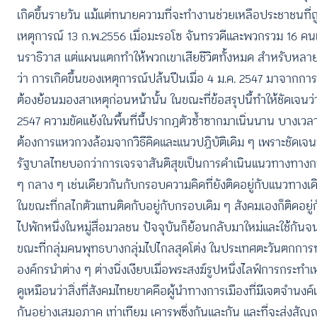
เกิดขึ้นรายวัน แม้แต่ทนายความที่จะทำงานช่วยเหลือประชาชนที่ถูก
เหตุการณ์ 13 ก.พ.2556 เมื่อมะรอโซ จันทรวดีและพวกรวม 16 ค
นราธิวาส แต่แผนแตกทำให้พวกเขาเสียชีวิตทั้งหมด สำหรับหลายคนนั
ว่า การเกิดขึ้นของเหตุการณ์ปล้นปืนเมื่อ 4 ม.ค. 2547 มาจาก
ต้องย้อนมองสาเหตุก่อนหน้านั้น ในขณะที่ข้อสรุปนี้ทำให้ชัดเจนว่า 
2547 ความขัดแย้งในพื้นที่นี้ปรากฎตัวซ้ำซากมาเนิ่นนาน บางเวลา
ต้องการแหวกวงล้อมจากวิธีคิดและแนวปฏิบัติเดิม ๆ เพราะชัดเจนว่
รัฐบาลไทยบอกว่าการเจรจาสันติสุขเป็นการดำเนินแนวทางทางการ
ๆ กลาง ๆ เช่นเดียวกันกับกรอบความคิดที่ยังติดอยู่กับแนวทางเดิ
ในขณะที่กลไกตัวแทนติดกับอยู่กับกรอบเดิม ๆ สังคมเองก็ติดอยู่ก
ไปพักหนึ่งในหมู่สื่อมวลชน ปัจจุบันก็ย้อนกลับมาใหม่และใช้กั
ขณะที่กลุ่มคนพุทธบางกลุ่มไปไกลสุดโต่ง ในประเทศตะวันตกการ
องค์กรนำต่าง ๆ ต่างนิ่งเงียบเมื่อพระสงฆ์รูปหนึ่งไลฟ์การกระท
ดูเหมือนว่าสิ่งที่สังคมไทยขาดคือผู้นำทางการเมืองที่มีเจตจำ
กันอย่างเสมอภาค เท่าเทียม เคารพซึ่งกันและกัน และที่จะส่งสัญ