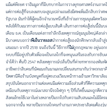
แม้แต่พีรยศ ราฮิมมูลาที่มีบทบาทในการวางยุทธศาสตร์งานภาคใต
แต่การต่อสู้ที่จบลงแทบจะสูญเปล่าแถมยังมีศพเพิ่มอีกสิบกว่าศพ
รัฐบาล มันทำให้ผู้คนอีกจำนวนหนึ่งที่เข้าร่วมการชุมนุมผิดหวังอ
หลังให้กับแนวทางการต่อสู้แบบสันติ เส้นทางการต่อสู้เช่นนี้มันบ
เดือน ธ.ค. เป็นเดือนแห่งการรำลึกถึงเหตุการณ์ชุมนุมใหญ่ดังก
มีบางคนบอกว่า
พีเอ็นวายเอส
นำการต่อสู้ของนักศึกษากลับเข้าสู
เสมอมา จากปี 2518 จนถึงวันนี้ วิธีการที่
ไม่
ถูกกฎหมาย อยู่นอกกฎ
ระบบที่มีอยู่ปรับตัวเพื่อจะเป็นกลไกที่จะหนุนเสริมรองรับการข
จำได้ว่า ต้นปี 2547 หลังเหตุการณ์ปล้นปืนที่ค่ายทหารกองพันพัฒ
อาชีพกว่าสิบคนที่นัดแนะกันมาแลกเปลี่ยนสนทนากันว่าพวกเขาคิดอย่า
ปัตตานีคือร้านบังหนูดที่อยู่ตรงวงเวียนหน้าทางเข้ามหาวิทยาลัยสง
สรุปอันใดนอกจากว่าแต่ละคนมีแต่ความเชื่อส่วนตัวที่ตีความเหตุ
เหมือนกับเหตุการณ์เผาสถานีรถไฟทุก ๆ ปีที่เกิดขึ้นและถูกตีความ
สังคมไทยใช้เวลาในช่วงหลายปีแรกไปกับความสับสนและไม่มีใครแน่ใ
นอกจากนั้น หลายปีแรกกลไกคนทำงานภาคประชาสังคมต้องวุ่น