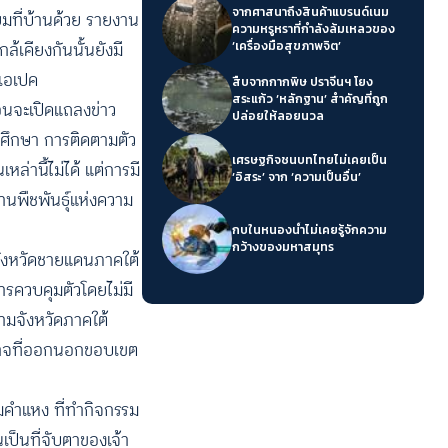
จากศาสนาถึงสินค้าแบรนด์เนม
ยมที่บ้านด้วย รายงาน
ความหรูหราที่กำลังล้มเหลวของ
้เคียงกันนั้นยังมี
‘เครื่องมือสุขภาพจิต’
มเอเปค
สืบจากกากพิษ ปราจีนฯ โยง
สระแก้ว ‘หลักฐาน’ สำคัญที่ถูก
อนจะเปิดแถลงข่าว
ปล่อยให้ลอยนวล
ักศึกษา การติดตามตัว
เศรษฐกิจชนบทไทยไม่เคยเป็น
หล่านี้ไม่ได้ แต่การมี
‘อิสระ’ จาก ‘ความเป็นอื่น’
่านพืชพันธุ์แห่งความ
กบในหนองน้ำไม่เคยรู้จักความ
กว้างของมหาสมุทร
มจังหวัดชายแดนภาคใต้
รควบคุมตัวโดยไม่มี
ามจังหวัดภาคใต้
้อำนาจที่ออกนอกขอบเขต
ามคำแหง ที่ทำกิจกรรม
เป็นที่จับตาของเจ้า