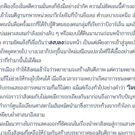
ฟ้องร้องในคดีความมั่นคงก็ยังมีอย่างจำกัด ความไม่ชัดเจนนี้ดำรงอยู่
นเข้าโจมตีฐานทหารหน่วยนาวิกโยธินที่บ้านยือลอ ตำบลบาเระเหนือ 
่นคือครั้งแรกที่ได้รับรู้ตัวตนของคนกลุ่มที่เรียกว่าบีอาร์เอ็น แล
การบ่มเพาะสะสมกำลังอย่างลับ ๆ หรือแบบใต้ดินมานานก่อนหน้าการปล
ความขัดแย้งที่เชื่อกันว่า
สงบลง
ก่อนหน้า เป็นแต่เพียงการเข้าสู่จุดเ
ก็หยุดหายไป บางเวลาก็ปะทุขึ้นมาใหม่เสมือนเปลวไฟที่ได้เชื้ออย่างต
าที่ทำมานั้นไม่ได้ผล
เมือง ทำให้สังคมเข้าใจว่าพยายามจะสร้างสันติภาพ แต่ความพยายา
มที่ไม่ช่วยให้ทะลุไปไหนได้ เมื่อถึงเวลาเราจะพบว่าเกิดอาการชนเพดา
ับกระแสของการเหมารวมที่แก้ไม่ตก แม้แต่เรื่องทั่วไปอย่างคำว่า
“โจร
นจนเกร่อราวว่าสังคมกับไม่เคยมีการถกเถียงกันมาก่อนถึงภาษากับปัญ
ทำการ์ตูนล้อเลียนศาสดาโมฮัมหมัดนำมาซึ่งการประท้วงจากทั่วโลก 
ำเหยียบย่ำศาสนาอิสลาม
นงค์และมีแนวทางในการแสดงออกที่ชัดเจนในเรื่องนำพาสังคมสู่การแสว
ญานถึงสังคมที่เหลือให้ร่วมกันสร้างบรรยากาศของสันติภาพ และการจะท