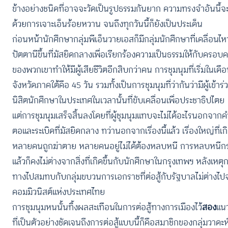
ข้างอย่างชนิดที่อาจจะวัดเป็นรูปธรรมกันยาก ความทรงจำอันนี้จะไ
ด้วยการเจาะเอ็นร้อยหวาน จนถึงทุกวันนี้ก็ยังเป็นประเด็น
ก่อนหน้านักศึกษากลุ่มพีเอ็นวายเอสก็มีกลุ่มนักศึกษาที่เคลื่อนไ
ปัตตานีขึ้นที่มัสยิดกลางเพื่อเรียกร้องความเป็นธรรมให้กับครอบค
ของพวกเขาทำให้มีผู้เสียชีวิตอีกสิบกว่าคน การชุมนุมที่เริ่มในเ
จังหวัดภาคใต้คือ 45 วัน รวมทั้งเป็นการชุมนุมที่ว่ากันว่ามีผู้เข้
นิสิตนักศึกษาในประเทศในเวลานั้นที่ขับเคลื่อนเพื่อประชาธิปไตย
แต่การชุมนุมเสร็จสิ้นลงโดยที่ผู้ชุมนุมแทบจะไม่ได้อะไรนอกจา
ตอและระเบิดที่มัสยิดกลาง ทว่านอกจากเรื่องนี้แล้ว เรื่องใหญ่ท
หลายคนถูกฆ่าตาย หลายคนอยู่ไม่ได้ต้องหลบหนี การหลบหนีกระเจิ
แล้วก็คงไม่ต่างจากสิ่งที่เกิดขึ้นกับนักศึกษาในกรุงเทพฯ หลังเหตุก
ทางไปสมทบกับกลุ่มขบวนการเอกราชที่ต่อสู้กับรัฐบาลไม่ต่างไป
คอมมิวนิสต์แห่งประเทศไทย
การชุมนุมหนนั้นทิ้งผลสะเทือนในการต่อสู้ทางการเมืองไว้
สอง
แน
ที่เป็นตัวอย่างชัดเจนถึงการต่อสู้แบบนี้ก็คือสมาชิกของกลุ่มวาดะ