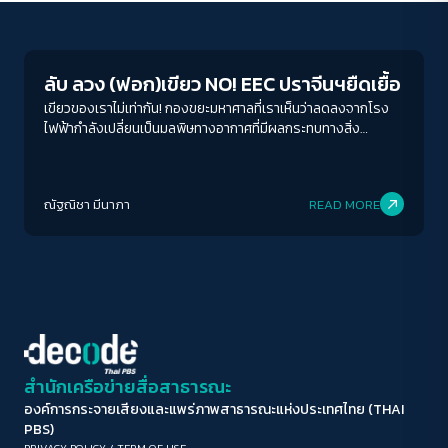
Environment
ขนาดตัวอักษร
A-
A
A+
A++
ลับ ลวง (ฟอก)เขียว NO! EEC ปราจีนฯยืดเยื้อ
ระยะห่างข้อความ
เขียวของเราไม่เท่ากัน! กองขยะมหาศาลที่เราเห็นว่าลดลงจากโรง
ไฟฟ้ากำลังเปลี่ยนเป็นมลพิษทางอากาศที่มีผลกระทบทางสิ่ง
ปกติ
มาก
มากที่สุด
แวดล้อมแล้วไปอยู่ในพื้นที่การเกษตร อาจเป็นการฟอกเขียวในรูป
แบบหนึ่ง
ปรับสีสำหรับตาบอดสี
ณัฐณิชา มีนาภา
READ MORE
ปิด
Protan
Deutan
Tritan
คอนทราสต์สูง
โหมดขาวดำ
ฟอนต์อ่านง่าย
สำนักเครือข่ายสื่อสาธารณะ
องค์การกระจายเสียงและแพร่ภาพสาธารณะแห่งประเทศไทย (THAI
เน้นลิงก์
PBS)