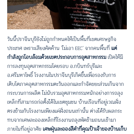
วันนี้ปราจีนบุรียังไม่ถูกกำหนดให้เป็นพื้นที่เขตเศรษฐกิจ
ประเทศ เพราะเสียงคัดค้าน ‘ไม่เอา EEC’ จากคนพื้นที่
แต่
กำลังถูกโอบล้อมด้วยเขตประกอบการอุตสาหกรรม
เปิดให้มี
การลงทุนอุตสาหกรรมโดยรอบ อ.กบินทร์บุรีและ
อ.ศรีมหาโพธิ์ โรงงานในปราจีนบุรีเกิดขึ้นเพื่อรองรับการ
เติบโตภาคอุตสาหกรรมตะวันออกและกำจัดขยะส่วนเกินจาก
กระบวนการผลิต ไม่นับรวมอุตสาหกรรมหนักอย่างการถลุง
เหล็กที่สามารถก่อตั้งได้ในเขตชุมชน บ้านเรือนที่อยู่เวณฝั่ง
ตรงข้ามกับโรงงานเพียงแค่ฝั่งถนนเท่านั้น ต่างได้รับผลกระ
ทบจากเศษละอองเหล็กที่โรงงานถลุงพัดข้ามถนนเข้ามา
ภายในที่อยู่อาศัย
เศษฝุ่นละอองสีดำที่คุณป้าเจ้าของบ้านเก็บ