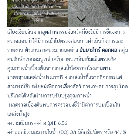
ที่ชาวบ้านกบินทร์บุรีมีความกังวล
เรื่องการปนเปื้อนจากน้ำเสียของ
โรงงาน
เสียงเงียบงันจากอุตสาหกรรมจังหวัดที่ยังไม่มีการชี้แจงการ
ตรวจสอบว่าได้มีการเข้าไปตรวจสอบการดำเนินกิจการและ
รายงาน ตัวแทนภาคประชาชนอย่าง
ธันยาภัทร์ ดอกผล
กลุ่ม
ฅนรักษ์กรอกสมบูรณ์ เครือข่ายปราจีนเข้มแข็งตรวจวัด
คุณภาพน้ำเบื้องต้นจากแหล่งน้ำโดยรอบโรงงานตาม
มาตรฐานแหล่งน้ำประเภทที่ 3 แหล่งน้ำทิ้งจากกิจกรรมแต่
สามารถใช้ประโยชน์เพื่อการเลี้ยงสัตว์ การเกษตร การอุปโภค
บริโภคได้หลังผ่านการปรับปรุงคุณภาพน้ำ
ผลตรวจเบื้องต้นพบการตรวจบงชี้ว่ามีค่าการปนเปื้อนใน
แหล่งน้ำสูง
-ความเป็นกรด-ด่าง (pH) 6.56
-ค่าออกซิเจนละลายในน้ำ (DO) 3.4 มิลิกรัม/ลิตร หรือ 44.1%