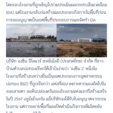
โดยรอบโรงงานที่ถูกเชิญไปร่วมประเมินผลกระทบสิ่งแวดล้อม
(EIA) แต่โรงงานกลับก่อสร้างและประกอบกิจการในพื้นที่ก่อน
การขออนุญาตเป็นเขตพื้นที่ประกอบการและจัดทำ EIA
บริษัท จงซิน อีโคแวร์ ที่เข้ามา
ดำเนินกิจการในเขตประกอบการ
อุตสาหกรรมบ่อทอง (BIZ) ทั้งสอง
โรงงาน
บริษัท จงซิน อีโคแวร์ เทคโนโลยี (ประเทศไทย) จำกัด ที่ชาว
บ้านตำบลบ่อทองเรียกให้เข้าใจง่ายว่า ‘จงซิน 2’ หนึ่งใน
โรงงานที่สร้างระหว่างยื่นเป็นเขตประกอบการอุตสาหกรรม
บ่อทอง (BIZ) ที่ถูกเรียกว่า
แห่งที่สอง
เพราะหากมองถัดไปใน
ระยะสายตา จะเห็นปล่องควันของโรงงานแห่งแรกที่สร้างเสร็จ
ในปี 2567
อยู่ไม่ไกลกัน
แม้บริษัทจะได้รับใบอนุญาตจากกรม
โรงงาน แต่การขยายพื้นที่และเปิดดำเนินกิจการเพิ่มโดยยัง