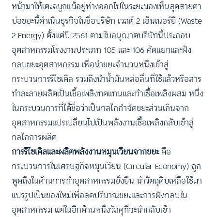
หน้ามาให้เตะจมูกแม้อยู่ห่างออกไปในระยะมองเห็นสุดสายตา
บ่อขยะนี้ดำเนินธุรกิจในชื่อบริษัท เวสต์ 2 เอ็นเนอร์ยี (Waste
2 Energy) ตั้งแต่ปี 2561 ตามใบอนุญาตบริษัทนี้ประกอบ
อุตสาหกรรมโรงงานประเภท 105 และ 106 คัดแยกและฝัง
กลบขยะอุตสาหกรรม เพื่อนำขยะจำนวนหนึ่งเข้าสู่
กระบวนการรีไซเคิล รวมถึงนำน้ำมันหล่อลื่นที่ใช้แล้วหรือสาร
ทำละลายผลิตเป็นเชื้อเพลิงทดแทนและทำเชื้อเพลิงผสม หนึ่ง
ในกระบวนการที่ได้ชื่อว่าเป็นกลไกกำจัดขยะส่วนเกินจาก
อุตสาหกรรมแปรเปลี่ยนไปเป็นพลังงานเชื้อเพลิงกลับเข้าสู่
กลไกการผลิต
การรีไซเคิลและผลิตพลังงานหมุนเวียนจากขยะ
คือ
กระบวนการในเศรษฐกิจหมุนเวียน (Circular Economy) ถูก
พูดถึงในด้านการทำอุตสาหกรรมยั่งยืน นำวัตถุดิบเหลือใช้มา
แปรรูปเป็นของใหม่เพื่อลดปริมาณขยะและการฝังกลบใน
อุตสาหกรรม แต่ในอีกด้านหนึ่งวัสดุที่จะนำกลับเข้า