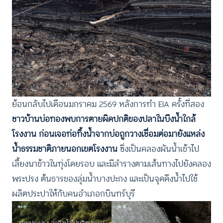
ย้อนกลับไปเดือนมกราคม 2569 หลังการทำ EIA ครั้งที่สอง
ชาวบ้านบ่อทองพบการตายผิดปกติของปลาในบึงน้ำใกล้
โรงงาน ก่อนเจอท่อทิ้งน้ำจากบ่อถูกวางเชื่อมต่อมายังแหล่ง
น้ำธรรมชาติภายนอกเขตโรงงาน
ซึ่งเป็นคลองผันน้ำเข้าไป
เลี้ยงนาข้าวในทุ่งโดยรอบ และมีลำรางตามเส้นทางไปยังคลอง
พระปรง ต้นธารของลุ่มน้ำบางปะกง และเป็นจุดดึงน้ำไปใช้
ผลิตประปาให้กับคนอำเภอกบินทร์บุรี
ฝายประปรง จุดดึงน้ำไปผลิตประปา