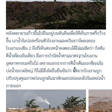
หลังพยายามก้าวขึ้นไปยืนอยู่บนคันดินเพื่อให้เห็นภาพที่กว้าง
ขึ้น เงาน้ำในบ่อสะท้อนตัวโรงงานและควันขาวโพลงของ
โรงงานจงซิน 2 สิ่งที่เห็นตรงหน้าคงตอบได้ไม่แน่ชัดว่า กังหัน
ตีน้ำเพียงอันเดียว คือการบำบัดน้ำตามมาตรฐานโรงงาน
อุตสาหกรรมหรือไม่ เพราะนอกจากการตีน้ำเติมออกซิเจนใน
บ่อน้ำขนาดใหญ่ ก็ไม่มีสิ่งใดอื่นยืนยันว่า
น้ำ
จากโรงงานถูก
ปรับปรุงคุณภาพก่อนถูกผันมาพักและปล่อยลงไปในแหล่งน้ำ
ภายนอก