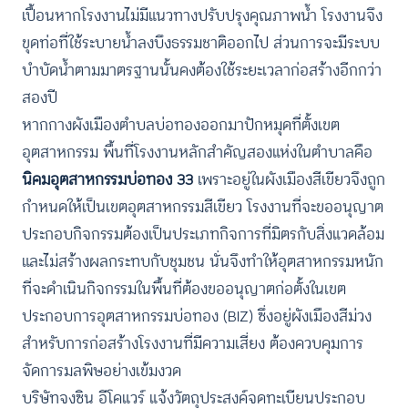
เปื้อนหากโรงงานไม่มีแนวทางปรับปรุงคุณภาพน้ำ โรงงานจึง
ขุดท่อที่ใช้ระบายน้ำลงบึงธรรมชาติออกไป ส่วนการจะมีระบบ
บำบัดน้ำตามมาตรฐานนั้นคงต้องใช้ระยะเวลาก่อสร้างอีกกว่า
สองปี
หากกางผังเมืองตำบลบ่อทองออกมาปักหมุดที่ตั้งเขต
อุตสาหกรรม พื้นที่โรงงานหลักสำคัญสองแห่งในตำบาลคือ
นิคมอุตสาหกรรมบ่อทอง 33
เพราะอยู่ในผังเมืองสีเขียวจึงถูก
กำหนดให้เป็นเขตอุตสาหกรรมสีเขียว
โรงงานที่จะขออนุญาต
ประกอบกิจกรรมต้องเป็นประเภทกิจการที่มิตรกับสิ่งแวดล้อม
และไม่สร้างผลกระทบกับชุมชน นั่นจึงทำให้อุตสาหกรรมหนัก
ที่จะดำเนินกิจกรรมในพื้นที่ต้องขออนุญาตก่อตั้งในเขต
ประกอบการอุตสาหกรรมบ่อทอง (BIZ) ซึ่งอยู่ผังเมืองสีม่วง
สำหรับการก่อสร้างโรงงานที่มีความเสี่ยง ต้องควบคุมการ
จัดการมลพิษอย่างเข้มงวด
บริษัทจงซิน อีโคแวร์ แจ้งวัตถุประสงค์จดทะเบียนประกอบ