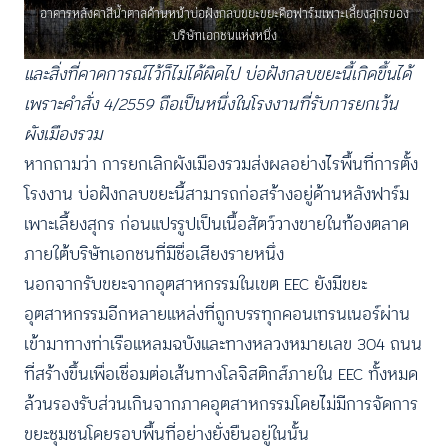
อาคารหลังคาสีน้ำตาลด้านหน้าบ่อฝังกลบขยะขยะคือฟาร์มเพาะเลี้ยงสุกรของ
บริษัทเอกชนแห่งหนึ่ง
และสิ่งที่คาดการณ์ไว้ก็ไม่ได้ผิดไป บ่อฝังกลบขยะนี้เกิดขึ้นได้
เพราะคำสั่ง 4/2559 ถือเป็นหนึ่งในโรงงานที่รับการยกเว้น
ผังเมืองรวม
หากถามว่า การยกเลิกผังเมืองรวมส่งผลอย่างไรพื้นที่การตั้ง
โรงงาน บ่อฝังกลบขยะนี้สามารถก่อสร้างอยู่ด้านหลังฟาร์ม
เพาะเลี้ยงสุกร ก่อนแปรรูปเป็นเนื้อสัตว์วางขายในท้องตลาด
ภายใต้บริษัทเอกชนที่มีชื่อเสียงรายหนึ่ง
นอกจากรับขยะจากอุตสาหกรรมในเขต EEC ยังมีขยะ
อุตสาหกรรมอีกหลายแหล่งที่ถูกบรรทุกคอนเทรนเนอร์ผ่าน
เข้ามาทางท่าเรือแหลมฉบังและทางหลวงหมายเลข 304 ถนน
ที่สร้างขึ้นเพื่อเชื่อมต่อเส้นทางโลจิสติกส์ภายใน EEC ทั้งหมด
ล้วนรองรับส่วนเกินจากภาคอุตสาหกรรมโดยไม่มีการจัดการ
ขยะชุมชนโดยรอบพื้นที่อย่างยั่งยืนอยู่ในนั้น