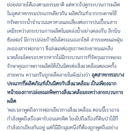
ย่อยสลายได้เองตามธรรมชาติ แต่หากไปดูกระบวนการผลิต
ในอุตสาหกรรมประเภทเดียวกัน ผลิตภัณฑ์จากกระดาษใช้
ทรัพยากรน้ำจำนวนมหาศาลและเสี่ยงต่อการปนเปื้อนสาร
เคมีระหว่างกระบวนการผลิตในแหล่งน้ำอย่างคลอรีน ลิกนิน
ซัลเฟอร์ มีการปล่อยก๊าซไนโตรเจนออกไซด์ สารระเหยและฝุ่น
ละอองสารฟอกขาว ซึ่งส่งผลต่อสุขภาพประชาชนและสิ่ง
แวดล้อมโดยรอบหากหากไม่มีกระบวนการที่รัดกุมมากพอจะ
รักษาคุณภาพการผลิตให้เป็นมิตรต่อสิ่งแวดล้อมตลอดทั้ง
สายพาน ความกรีนถูกคลี่คลายในผังม่วงว่า
อุตสาหกรรมบาง
ประเภทที่ผลิตภัณฑ์เป็นมิตรกับสิ่งแวดล้อม เป็นเพียงฉาก
หน้าของการปล่อยมลพิษทางสิ่งแวดล้อมระหว่างกระบวนการ
ผลิต
‘พอเวลาพูดถึงการฟอกเขียวทางสิ่งแวดล้อม ตอนนี้เราอาจ
กำลังพูดถึงเรื่องคาร์บอนเครดิต โยงไปถึงเรื่องที่ดินป่าไม้ที่
กำลังถกเถียงกันอยู่ แต่ก็มีอีกมุมหนึ่งที่ต้องถูกพูดถึงอย่าง