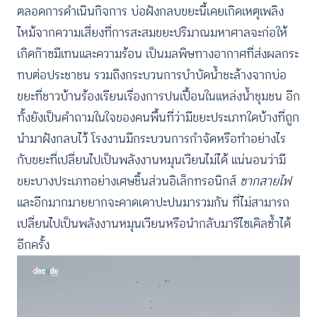
ตลอดการดำเนินกิจการ บ่อฝังกลบขยะนี้เคยเกิดเหตุเพลิง
ไหม้จากความเสี่ยงที่การสะสมขยะปริมาณมหาศาลจะก่อให้
เกิดก๊าซมีเทนและความร้อน เป็นมลพิษทางอากาศที่ส่งผลกระ
ทบต่อประชาชน รวมถึงกระบวนการบำบัดน้ำชะล้างจากบ่อ
ขยะที่ชาวบ้านร้องเรียนเรื่องการปนเปื้อนในแหล่งน้ำชุมชน อีก
ทั้งยังเป็นคำถามในใจของคนพื้นที่ว่ามีขยะประเภทใดบ้างที่ถูก
นำมาฝังกลบไว้ โรงงานมีกระบวนการกำจัดหรือทำอย่างไร
กับขยะที่เปลี่ยนไปเป็นพลังงานหมุนเวียนไม่ได้ แน่นอนว่ามี
ขยะบางประเภทอย่างเศษชิ้นส่วนอิเล็กทรอนิกส์
ซากสายไฟ
และอีกมากมายยากจะคาดเดาปะปนมารวมกัน ที่ไม่สามารถ
เปลี่ยนไปเป็นพลังงานหมุนเวียนหรือนำกลับมารีไซเคิลซ้ำได้
อีกครั้ง