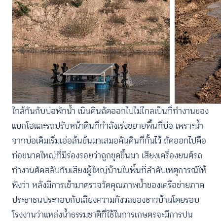
ใกล้กันกับบ่อพักน้ำ เนินดินถัดออกไปไม่ไกลเป็นที่ทำงานของ
แบกโฮและรถปรับหน้าดินที่กำลังเร่งขยายพื้นที่บ่อ เพราะน้ำ
จากบ่อเดิมเริ่มเอ่อล้นข้นมาเสมอคันดินที่กั้นไว้ ถัดออกไปคือ
ท่อขนาดใหญ่ที่มีร่องรอยว่าถูกขุดขึ้นมา เสียงเครื่องยนต์รถ
ทำงานตัดสลับกับเสียงผู้ใหญ่บ้านในพื้นที่ลำดับเหตุการณ์ให้
ฟังว่า หลังมีการเข้ามาตรวจวัดคุณภาพน้ำของเครือข่ายภาค
ประชาชนประกอบกับเสียงความกังวลของชาวบ้านโดยรอบ
โรงงานว่าแหล่งน้ำธรรมชาติที่ใช้ในการเกษตรจะมีการปน