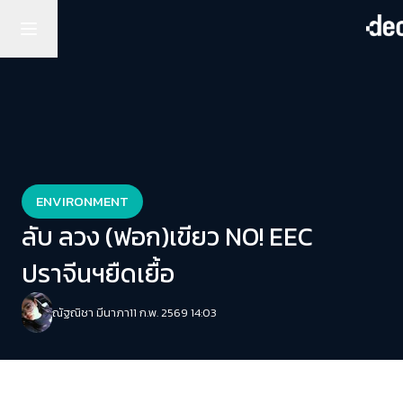
ENVIRONMENT
ลับ ลวง (ฟอก)เขียว NO! EEC
ปราจีนฯยืดเยื้อ
ณัฐณิชา มีนาภา
11 ก.พ. 2569 14:03