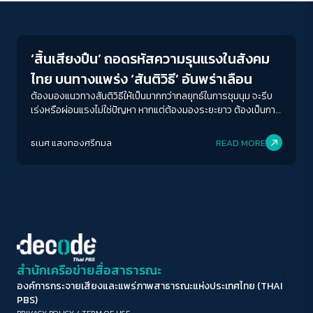
Conflict Resolution
ขนาดตัวอักษร
A-
A
A+
A++
‘สิ้นเสียงปืน’ ถอดรหัสความรุนแรงในสังคม
ระยะห่างข้อความ
ไทย บนทางแพร่ง ‘สันติวิธี’ อันพร่าเลือน
ปกติ
มาก
มากที่สุด
ต้องมองแนวทางสันติวิธีให้เป็นมากกว่ากลยุทธ์ในการชุมนุม จะรีบ
เร่งหรือผ่อนแรงไม่ใช่ปัญหา หากแต่ต้องมองระยะยาว ต้องเป็นการ
ต่อสู้ที่สั่งสมพลังจากการรวมกลุ่มที่กว้างขวางขึ้น อยู่บน
ปรับสีสำหรับตาบอดสี
ยุทธศาสตร์ที่วางแผนว่าจะทำอะไรต่อไป เพื่อกระชากพรมออกจาก
ธเนศ แสงทองศรีกมล
READ MORE
ปิด
Protan
Deutan
Tritan
เท้าผู้คนให้ได้
คอนทราสต์สูง
โหมดขาวดำ
ฟอนต์อ่านง่าย
สำนักเครือข่ายสื่อสาธารณะ
องค์การกระจายเสียงและแพร่ภาพสาธารณะแห่งประเทศไทย (THAI
เน้นลิงก์
PBS)