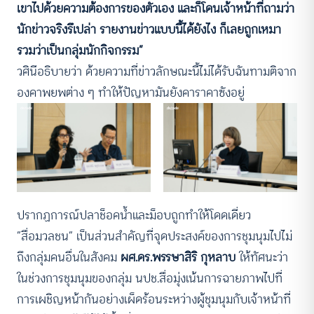
เขาไปด้วยความต้องการของตัวเอง และก็โดนเจ้าหน้าที่ถามว่า
นักข่าวจริงรึเปล่า รายงานข่าวแบบนี้ได้ยังไง ก็เลยถูกเหมา
รวมว่าเป็นกลุ่มนักกิจกรรม”
วศินีอธิบายว่า ด้วยความที่ข่าวลักษณะนี้ไม่ได้รับฉันทามติจาก
องคาพยพต่าง ๆ ทำให้ปัญหามันยังคาราคาซังอยู่
ACCESS
IBILITY
ขนาดตัวอักษร
A-
A
A+
A++
ปรากฏการณ์ปลาช็อคน้ำและม็อบถูกทำให้โดดเดี่ยว
ระยะห่างข้อความ
“สื่อมวลชน” เป็นส่วนสำคัญที่จุดประสงค์ของการชุมนุมไปไม่
ปกติ
มาก
มากที่สุด
ถึงกลุ่มคนอื่นในสังคม
ผศ.ดร.พรรษาสิริ กุหลาบ
ให้ทัศนะว่า
ในช่วงการชุมนุมของกลุ่ม นปช.สื่อมุ่งเน้นการฉายภาพไปที่
ปรับสีสำหรับตาบอดสี
การเผชิญหน้ากันอย่างเผ็ดร้อนระหว่างผู้ชุมนุมกับเจ้าหน้าที่
ปิด
Protan
Deutan
Tritan