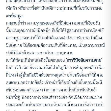
กล่อมให้ยอมความ เสนอเงินเยียวยา เสนอผลประโยชน์ ข่มขู่
ให้กลัว หรือกระทั่งดำเนินคดีทางกฎหมายที่เกี่ยวกับการเผย
แพร่ข้อมูล
สมชายย้ำว่า ความรุนแรงของรัฐที่มีต่อความตายที่เงียบงัน
นั้นเป็นอุดมการณ์ชนิดหนึ่ง ที่เอื้อให้รัฐสามารถทำงานโดยใช้
ความรุนแรงเหล่านี้ได้โดยไม่ต้องรอคำสั่งจากรัฐบาล ไม่ต้อง
มีนโยบาย ไม่ต้องแตะต้องประเด็นที่ล่อแหลม เป็นสถานการณ์
ปกติที่แฝงด้วยสภาวะยกเว้นทางกฎหมาย
เขาให้ทัศนะที่น่าสนใจถึงขั้นตอนของ
‘การวินิจฉัยความตาย’
ในการวินิจฉัย ขั้นตอนหนึ่งที่สำคัญคือ การชันสูตรพลิก เพื่อ
สืบหาว่าผู้นั้นเสียชีวิตด้วยสาเหตุอะไร อะไรหรือใครทำให้ตาย
สมชายบอกว่าปกติแล้ว เจ้าหน้าที่เกี่ยวข้องกับขั้นตอนนี้จะมี
เพียงหมอและตำรวจ ทว่าหากการตายนั้นเกี่ยวพันกับเจ้า
หน้าที่รัฐ นอกจากหมอและตำรวจแล้ว ก็จะมีอัยการและฝ่าย
ปกครองเข้ามาในกระบวนการสืบสวน ด้วยความเชื่อว่า การมี