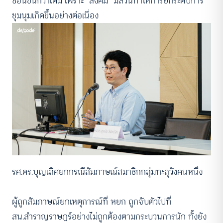
ซ้อนขึ้นกว่าเดิม เพราะ “สังคม” มีส่วนทำให้การยกระดับการ
ชุมนุมเกิดขึ้นอย่างต่อเนื่อง
รศ.ดร.บุญเลิศยกกรณีสัมภาษณ์สมาชิกกลุ่มทะลุวังคนหนึ่ง
ผู้ถูกสัมภาษณ์ยกเหตุการณ์ที่ หยก ถูกจับตัวไปที่
สน.สำราญราษฎร์อย่างไม่ถูกต้องตามกระบวนการนัก ทั้งยัง