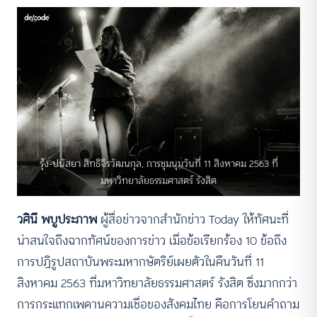
รุ้ง-ปนัสยา สิทธิจิรวัฒนกุล, การชุมนุมวันที่ 11 สิงหาคม 2563 ที่
มหาวิทยาลัยธรรมศาสตร์ รังสิต
วศินี พบูประภาพ
ผู้สื่อข่าวจากสำนักข่าว Today ให้ทัศนะที่
น่าสนใจถึงฉากทัศน์ของการข่าว เมื่อข้อเรียกร้อง 10 ข้อถึง
การปฏิรูปสถาบันพระมหากษัตริย์เผยตัวในคืนวันที่ 11
สิงหาคม 2563 ที่มหาวิทยาลัยธรรมศาสตร์ รังสิต ซึ่งมากกว่า
การกระแทกเพดานความเชื่อของสังคมไทย คือการโยนคำถาม