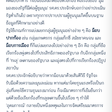
คิดแบบทหาร’ ที่เป็นข้อสังเกตของพวงทอง คือเรื่องของ ‘มุม
มองของรัฐที่มีต่อผู้ชุมนุม’ รศ.ดร.ประจักษ์บอกว่าอย่าประเมิน
รัฐต่ำเกินไป เพราะทุกการปราบปรามผู้ชุนนุมเกิดขึ้นบนฐาน
ข้อมูลที่ศึกษามาอย่างดี
รัฐใช้เกณฑ์การแบ่งแยกกลุ่มผู้ชุมนุมอย่างง่าย ๆ คือ
ม็อบ
ปากท้อง
เช่น กลุ่มเกษตรกร กลุ่มแท็กซี่ สมัชชาคนจน และ
ม็อบการเมือง
ที่ก็แบ่งแยกลงไปอย่างง่าย ๆ อีก คือ กลุ่มที่ข้อ
เรียกร้องพุ่งตรงไปที่ประสิทธิภาพของรัฐบาล กับอีกกลุ่มหนึ่ง
ที่ ‘ทะลุ’ เพดานของรัฐบาล และมุ่งตรงไปที่การเรียกร้องปฏิรูป
สถาบัน
รศ.ดร.ประจักษ์อธิบายว่าหากม็อบมาด้วยสันติวิธี รัฐก็จะ
รับมือด้วยความละมุนละม่อม หากแต่มาโดยรุนแรงหรือเป็นก
ลุ่มที่เคยใช้ความรุนแรงมาก่อน ก็จะมีมาตรการที่เข้มข้นกว่า
แต่ด้วยข้อเรียกร้องที่ทะลุเพดานขึ้นไปเรื่อย ๆ ทำให้
‘อุดมการณ์’ กลายเป็นหนึ่งเหตุผลในการจัดเตรียมมาตรการ