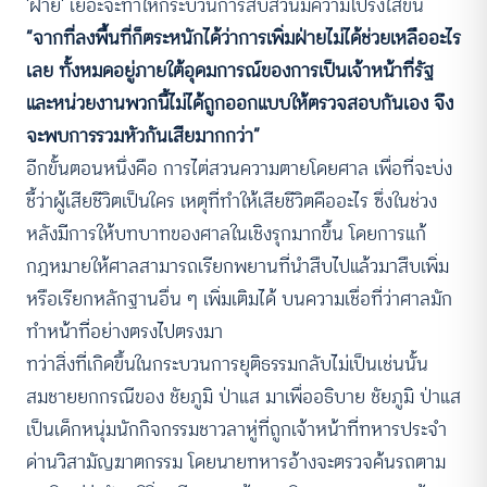
‘ฝ่าย’ เยอะจะทำให้กระบวนการสืบสวนมีความโปร่งใสขึ้น
“จากที่ลงพื้นที่ก็ตระหนักได้ว่าการเพิ่มฝ่ายไม่ได้ช่วยเหลืออะไร
เลย ทั้งหมดอยู่ภายใต้อุดมการณ์ของการเป็นเจ้าหน้าที่รัฐ
และหน่วยงานพวกนี้ไม่ได้ถูกออกแบบให้ตรวจสอบกันเอง จึง
จะพบการรวมหัวกันเสียมากกว่า”
อีกขั้นตอนหนึ่งคือ การไต่สวนความตายโดยศาล เพื่อที่จะบ่ง
ชี้ว่าผู้เสียชีวิตเป็นใคร เหตุที่ทำให้เสียชีวิตคืออะไร ซึ่งในช่วง
หลังมีการให้บทบาทของศาลในเชิงรุกมากขึ้น โดยการแก้
กฎหมายให้ศาลสามารถเรียกพยานที่นำสืบไปแล้วมาสืบเพิ่ม
หรือเรียกหลักฐานอื่น ๆ เพิ่มเติมได้ บนความเชื่อที่ว่าศาลมัก
ทำหน้าที่อย่างตรงไปตรงมา
ทว่าสิ่งที่เกิดขึ้นในกระบวนการยุติธรรมกลับไม่เป็นเช่นนั้น
สมชายยกกรณีของ ชัยภูมิ ป่าแส มาเพื่ออธิบาย ชัยภูมิ ป่าแส
เป็นเด็กหนุ่มนักกิจกรรมชาวลาหู่ที่ถูกเจ้าหน้าที่ทหารประจำ
ด่านวิสามัญฆาตกรรม โดยนายทหารอ้างจะตรวจค้นรถตาม