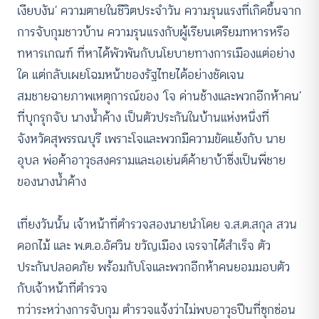
เงียบงัน’ ความตายในชีวิตประจำวัน ความรุนแรงที่เกิดขึ้นจาก
การจับกุมชาวบ้าน ความรุนแรงกับผู้เรียนเตรียมทหารหรือ
ทหารเกณฑ์ ที่หาได้พัวพันกับนโยบายทางการเมืองแต่อย่าง
ใด แต่กลับเผยโฉมหน้าของรัฐไทยได้อย่างชัดเจน
สมชายฉายภาพเหตุการณ์ของ ‘โจ ด่านช้างและพวกอีกห้าคน’
ที่บุกรุกจับ นางน้ำค้าง เป็นตัวประกันในบ้านแห่งหนึ่งที่
จังหวัดสุพรรณบุรี เพราะโจและพวกมีความขัดแย้งกับ นาย
อุบล พ่อค้าอาวุธสงครามและเอเย่นต์ค้ายาบ้าซึ่งเป็นพี่ชาย
ของนางน้ำค้าง
เที่ยงวันนั้น เจ้าหน้าที่ตำรวจสองนายนำโดย จ.ส.ต.สกุล สวน
ดอกไม้ และ พ.ต.อ.อัศวิน ขวัญเมือง เจรจาได้สำเร็จ ตัว
ประกันปลอดภัย พร้อมกับโจและพวกอีกห้าคนยอมมอบตัว
กับเจ้าหน้าที่ตำรวจ
ทว่าระหว่างการจับกุม ตำรวจแจ้งว่าไม่พบอาวุธปืนที่ซุกซ่อน