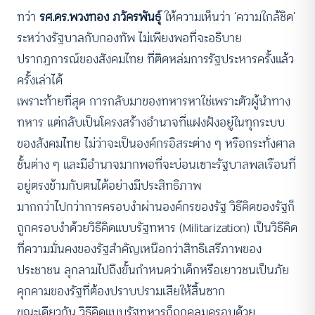
ทว่า
รศ.ดร.พวงทอง ภวัครพันธุ์
ให้ความเห็นว่า ‘ความใกล้ชิด’
ระหว่างรัฐบาลกับกองทัพ ไม่เพียงพอที่จะอธิบาย
ปรากฏการณ์ของสังคมไทย ที่ติดหล่มการรัฐประหารครั้งแล้ว
ครั้งเล่าได้
เพราะท้ายที่สุด การกลับมาของทหารหาใช่เพราะตัวผู้นำทาง
ทหาร แต่กลับเป็นโครงสร้างอำนาจที่แฝงฝังอยู่ในทุกระบบ
ของสังคมไทย ไม่ว่าจะเป็นองค์กรอิสระต่าง ๆ หรือกระทั่งศาล
ชั้นต่าง ๆ และมีอำนาจมากพอที่จะบ่อนเซาะรัฐบาลพลเรือนที่
อยู่ตรงข้ามกับตนได้อย่างมีประสิทธิภาพ
มากกว่าไปกว่าการครอบงำผ่านองค์กรของรัฐ วิธีคิดของรัฐก็
ถูกครอบงำด้วยวิธีคิดแบบรัฐทหาร (Militarization) เป็นวิธีคิด
ที่ความมั่นคงของรัฐสำคัญเหนือกว่าสิทธิเสรีภาพของ
ประชาชน ลุกลามไปถึงขั้นกำหนดว่าเด็กหรือเยาวชนเป็นภัย
คุกคามของรัฐที่ต้องปราบปรามเสียให้สิ้นซาก
ขณะเดียวกัน วิธีคิดแบบรัฐทหารก็ถูกคลุมครอบด้วย