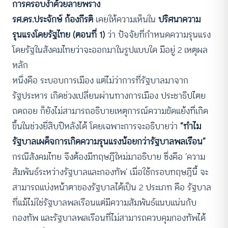
การครอบงำด้วยลายพราง
รศ.ดร.ประจักษ์ ก้องกีรติ
เคยให้ความเห็นใน
ปริศนาความ
รุนแรงโดยรัฐไทย (ตอนที่ 1)
ว่า ปัจจัยที่กำหนดความรุนแรง
โดยรัฐในสังคมไทยว่าจะออกมาในรูปแบบใด มีอยู่ 2 เหตุผล
หลัก
หนึ่งคือ ระบอบการเมือง แต่ไม่ว่าการที่รัฐบาลมาจาก
รัฐประหาร เกิดช่วงเปลี่ยนผ่านทางการเมือง ประชาธิปไตย
ถดถอย ก็ยังไม่สามารถอธิบายเหตุการณ์ความขัดแย้งที่เกิด
ขึ้นในช่วงยี่สิบปีหลังได้ โดยเฉพาะการจะอธิบายว่า
“ทำไม
รัฐบาลเผด็จการเกิดความรุนแรงน้อยกว่ารัฐบาลพลเรือน”
กรณีสังคมไทย จึงต้องมีทฤษฎีใหม่มาอธิบาย ซึ่งคือ ‘ความ
สัมพันธ์ระหว่างรัฐบาลและกองทัพ’ เมื่อใช้กรอบทฤษฎีนี้ จะ
สามารถแบ่งหน้าตาของรัฐบาลได้เป็น 2 ประเภท คือ รัฐบาล
ที่แม้ไม่ใช่รัฐบาลพลเรือนแต่มีความสัมพันธ์แนบแน่นกับ
กองทัพ และรัฐบาลพลเรือนที่ไม่สามารถควบคุมกองทัพได้