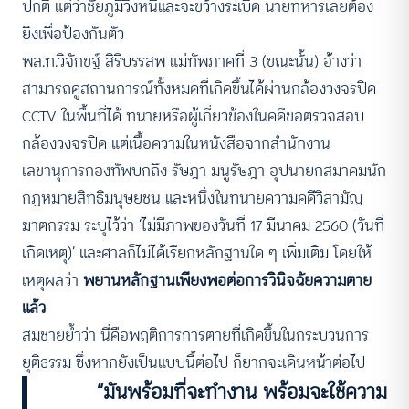
ปกติ แต่ว่าชัยภูมิวิ่งหนีและจะขว้างระเบิด นายทหารเลยต้อง
ยิงเพื่อป้องกันตัว
พล.ท.วิจักขฐ์ สิริบรรสพ แม่ทัพภาคที่ 3 (ขณะนั้น) อ้างว่า
สามารถดูสถานการณ์ทั้งหมดที่เกิดขึ้นได้ผ่านกล้องวงจรปิด
CCTV ในพื้นที่ได้ ทนายหรือผู้เกี่ยวข้องในคดีขอตรวจสอบ
กล้องวงจรปิด แต่เนื้อความในหนังสือจากสำนักงาน
เลขานุการกองทัพบกถึง รัษฎา มนูรัษฎา อุปนายกสมาคมนัก
กฎหมายสิทธิมนุษยชน และหนึ่งในทนายความคดีวิสามัญ
ฆาตกรรม ระบุไว้ว่า ‘ไม่มีภาพของวันที่ 17 มีนาคม 2560 (วันที่
เกิดเหตุ)’ และศาลก็ไม่ได้เรียกหลักฐานใด ๆ เพิ่มเติม โดยให้
เหตุผลว่า
พยานหลักฐานเพียงพอต่อการวินิจฉัยความตาย
แล้ว
สมชายย้ำว่า นี่คือพฤติการการตายที่เกิดขึ้นในกระบวนการ
ยุติธรรม ซึ่งหากยังเป็นแบบนี้ต่อไป ก็ยากจะเดินหน้าต่อไป
“มันพร้อมที่จะทำงาน พร้อมจะใช้ความ