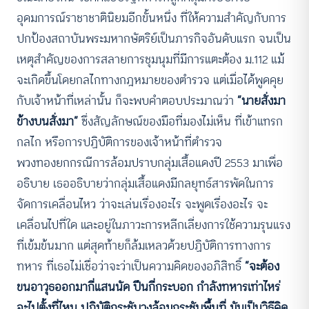
อุดมการณ์ราชาชาตินิยมอีกขั้นหนึ่ง ที่ให้ความสำคัญกับการ
ปกป้องสถาบันพระมหากษัตริย์เป็นภารกิจอันดับแรก จนเป็น
เหตุสำคัญของการสลายการชุมนุมที่มีการแตะต้อง ม.112 แม้
จะเกิดขึ้นโดยกลไกทางกฎหมายของตำรวจ แต่เมื่อได้พูดคุย
กับเจ้าหน้าที่เหล่านั้น ก็จะพบคำตอบประมาณว่า
“นายสั่งมา
ข้างบนสั่งมา”
ซึ่งสัญลักษณ์ของมือที่มองไม่เห็น ที่เข้าแทรก
กลไก หรือการปฏิบัติการของเจ้าหน้าที่ตำรวจ
พวงทองยกกรณีการล้อมปราบกลุ่มเสื้อแดงปี 2553 มาเพื่อ
อธิบาย เธออธิบายว่ากลุ่มเสื้อแดงมีกลยุทธ์สารพัดในการ
จัดการเคลื่อนไหว ว่าจะเล่นเรื่องอะไร จะพูดเรื่องอะไร จะ
เคลื่อนไปที่ใด และอยู่ในภาวะการหลีกเลี่ยงการใช้ความรุนแรง
ที่เข้มข้นมาก แต่สุดท้ายก็ล้มเหลวด้วยปฏิบัติการทางการ
ทหาร ที่เธอไม่เชื่อว่าจะว่าเป็นความคิดของอภิสิทธิ์
“จะต้อง
ขนอาวุธออกมากี่แสนนัด ปืนกี่กระบอก กำลังทหารเท่าไหร่
จะไปตั้งที่ไหน ปฏิบัติกระชับวงล้อมกระชับพื้นที่ มันเป็นวิธีคิด