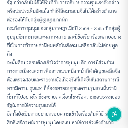
รัฐ ทว่ากลับไม่ได้ให้พื้นที่กับการอธิบายความรุนแรงดังกล่าว
หรือปมประเด็นขัดแย้ง ทำให้สื่อมวลชนจึงไม่ได้สร้างอำนาจ
คอนทราสต์สูง
ต่อรองให้กับกลุ่มผู้ชุมนุมมากนัก
กระทั่งการชุมนุมของกลุ่มราษฎรเมื่อปี 2563 – 2565 ที่กลุ่มผู้
โหมดขาวดำ
ชุมนุมมีมากมายและหลากหลาย และมีข้อเรียกร้องหลายอย่าง
ฟอนต์อ่านง่าย
ที่เป็นการท้าทายค่านิยมหลักในสังคม แต่สื่อกลับไม่ค่อยพูด
ถึง
เน้นลิงก์
ฉะนั้นสื่อมวลชนต้องเข้าใจว่าการชุมนุม คือ การมีส่วนร่วม
ทางการเมืองและการสื่อสารแบบหนึ่ง หน้าที่สำคัญของสื่อจึง
เน้นกรอบ Focus
ต้องตรวจสอบและรายงานข้อเท็จจริงที่เกิดขึ้นในสถานการณ์
ซ่อนรูปภาพ
หากมีความ รุนแรง ก็ต้องขยายเหตุของความรุนแรงนั้นว่ามี
ที่มาที่ไปอย่างไร ซึ่งจะช่วยลดเงื่อนไขหรือความชอบธรรมของ
ลดการเคลื่อนไหว
รัฐในการใช้ความรุนแรงได้
อีกทั้งยังเป็นการขยายกรอบความเข้าใจเรื่องสันติวิธี รวมถึง
สิทธิเสรีภาพในการชุมนุมโดยสงบ หาใช่การช่วงชิงอำนาจ