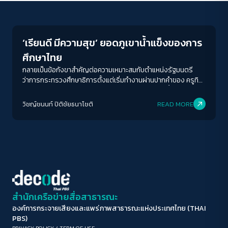
Education
ขนาดตัวอักษร
A-
A
A+
A++
‘เรียนดี มีความสุข’ ยอดภูเขาน้ำแข็งของการ
ระยะห่างข้อความ
ศึกษาไทย
ปกติ
มาก
มากที่สุด
กลายเป็นข้อกังขาสำคัญต่อความเหมาะสมกับตำแหน่งรัฐมนตรี
ว่าการกระทรวงศึกษาธิการตั้งแต่เริ่มทำงานผ่านปากคำของ ครูทิว-
ธนวรรธน์ สุวรรณปาล ครูโรงเรียนวัดธาตุทองที่เน้นย้ำต้องการคน
ปรับสีสำหรับตาบอดสี
ที่มีวิสัยทัศน์ด้านการศึกษา เคยทำงานหรือมีความสนใจด้านการ
วิชญ์ช​นนท์​ ปิติ​ชัย​ธ​นา​โชติ​
READ MORE
ปิด
Protan
Deutan
Tritan
ศึกษาที่คนทั่วไปเห็นและพอรู้จักวิธีคิดด้านการศึกษา เพราะสิ่งเหล่า
นั้นจะเป็นการแสดงถึงวิธีการจัดการบริหารและจัดสรรงบให้คุ้มค่า
และตรงตามความต้องการอย่างแท้จริง
คอนทราสต์สูง
โหมดขาวดำ
ฟอนต์อ่านง่าย
สำนักเครือข่ายสื่อสาธารณะ
องค์การกระจายเสียงและแพร่ภาพสาธารณะแห่งประเทศไทย (THAI
เน้นลิงก์
PBS)