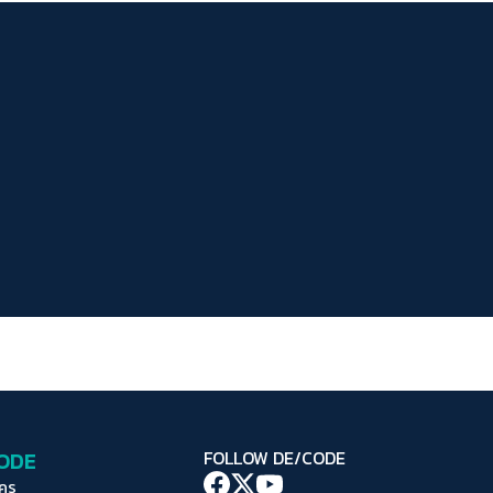
ระยะห่างข้อความ
ปกติ
มาก
มากที่สุด
ปรับสีสำหรับตาบอดสี
ปิด
Protan
Deutan
Tritan
คอนทราสต์สูง
โหมดขาวดำ
ฟอนต์อ่านง่าย
เน้นลิงก์
เน้นกรอบ Focus
CODE
FOLLOW DE/CODE
ซ่อนรูปภาพ
ใคร