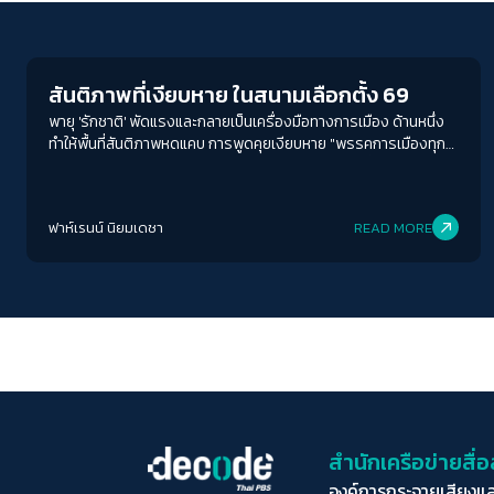
Election
สันติภาพที่เงียบหาย ในสนามเลือกตั้ง 69
พายุ 'รักชาติ' พัดแรงและกลายเป็นเครื่องมือทางการเมือง ด้านหนึ่ง
ทำให้พื้นที่สันติภาพหดแคบ การพูดคุยเงียบหาย "พรรคการเมืองทุก
พรรคเซ็นเซอร์ตัวเองหมด ตั้งแต่เรื่องปฏิรูปสถาบัน เรื่องชายแดน ไป
จนถึงเรื่องปัตตานี"
ฟาห์เรนน์ นิยมเดชา
READ MORE
สำนักเครือข่ายสื
องค์การกระจายเสียงแ