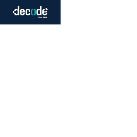
Futurism
Journalism
Crack 
Education
Peace
Sustainability
Workers/Economy
Human Rights