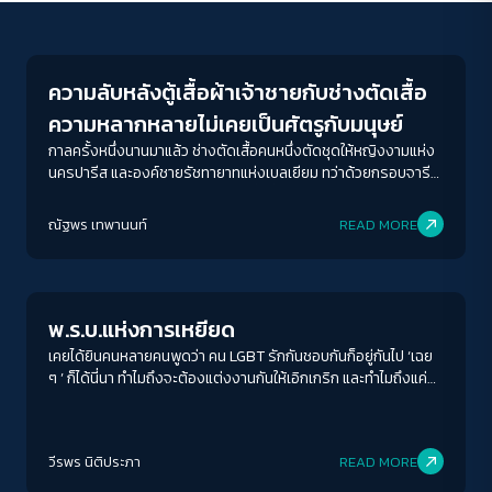
Life Matters
ความลับหลังตู้เสื้อผ้าเจ้าชายกับช่างตัดเสื้อ
ความหลากหลายไม่เคยเป็นศัตรูกับมนุษย์
กาลครั้งหนึ่งนานมาแล้ว ช่างตัดเสื้อคนหนึ่งตัดชุดให้หญิงงามแห่ง
นครปารีส และองค์ชายรัชทายาทแห่งเบลเยียม ทว่าด้วยกรอบจารีต
ในสังคม พวกเขาจึงซ่อนความลับหนึ่งที่ไม่อาจบอกใครไว้หลังตู้
ACCESS
IBILITY
เสื้อผ้า… ชวนอ่านกราฟิกโนเวลสีลูกกวาดที่ให้มากกว่าเนื้อเรื่องสนุก
ณัฐพร เทพานนท์
READ MORE
แต่ยังแฝงไปด้วยประเด็นทางสังคมต่าง ๆ
Gender & Sexuality
ขนาดตัวอักษร
A-
A
A+
A++
พ.ร.บ.แห่งการเหยียด
ระยะห่างข้อความ
เคยได้ยินคนหลายคนพูดว่า คน LGBT รักกันชอบกันก็อยู่กันไป ‘เฉย
ๆ ’ ก็ได้นี่นา ทำไมถึงจะต้องแต่งงานกันให้เอิกเกริก และทำไมถึงแค่
ปกติ
มาก
มากที่สุด
จัดงานแต่งงานกันเฉย ๆ ไม่ได้จะต้องมาเรียกร้องจดทะเบียน มี
กฎหมายรับรองกัน มิหนำซ้ำ
ปรับสีสำหรับตาบอดสี
วีรพร นิติประภา
READ MORE
ปิด
Protan
Deutan
Tritan