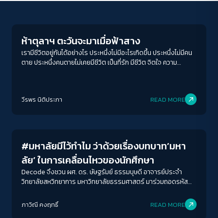
Crack Politics
ห้าตุลาฯ ตะวันจะมาเมื่อฟ้าสาง
เรามีชีวิตอยู่กันได้อย่างไร ประหนึ่งไม่มีอะไรเกิดขึ้น ประหนึ่งไม่มีคน
ตาย ประหนึ่งคนตายไม่เคยมีชีวิต เป็นที่รัก มีชีวิต จิตใจ ความ
หลงใหลใฝ่ฝัน
ACCESS
IBILITY
วีรพร นิติประภา
READ MORE
Education
ขนาดตัวอักษร
A-
A
A+
A++
#มหาลัยมีไว้ทำไม ว่าด้วยเรื่องบทบาท’มหา
ระยะห่างข้อความ
ลัย’ ในการเคลื่อนไหวของนักศึกษา
ปกติ
มาก
มากที่สุด
Decode จึงชวน ผศ. ดร. ษัษฐรัมย์ ธรรมบุษดี อาจารย์ประจำ
วิทยาลัยสหวิทยาการ มหาวิทยาลัยธรรมศาสตร์ มาร่วมถอดรหัส
หน้าที่ของมหาวิทยาลัยในวันที่นักศึกษาลุกมาเคลื่อนไหว โดยเริ่มต้น
ปรับสีสำหรับตาบอดสี
ตั้งแต่การวิเคราะห์ตัวละครนักศึกษาในขบวนการที่เปลี่ยนแปลงไป
ภาวิณี คงฤทธิ์
READ MORE
ปิด
Protan
Deutan
Tritan
ทั้งความคิดตั้งต้นและการสื่อสารที่เลือกใช้ ไปจนถึงร่วมมองหา