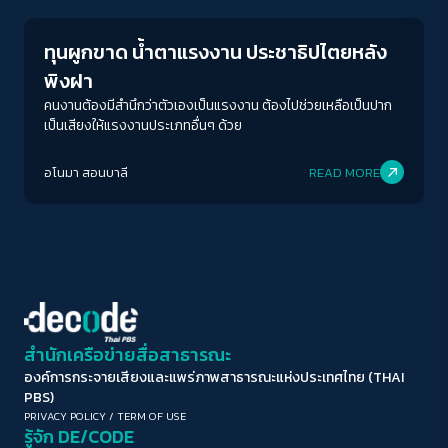
A-
A
A+
A++
ทุนผูกขาด น้ำตาแรงงาน ประชาธิปไตยหลัง
ระยะห่างข้อความ
พิงฝา
ปกติ
มาก
มากที่สุด
คนงานต้องมีสำนึกว่าตัวเองเป็นแรงงาน ต้องไปช่วยเหลือเป็นปาก
เป็นเสียงให้แรงงานประเภทอื่นๆ ด้วย
ปรับสีสำหรับตาบอดสี
อโนมา สอนบาลี
READ MORE
ปิด
Protan
Deutan
Tritan
คอนทราสต์สูง
โหมดขาวดำ
ฟอนต์อ่านง่าย
สำนักเครือข่ายสื่อสาธารณะ
องค์การกระจายเสียงและแพร่ภาพสาธารณะแห่งประเทศไทย (THAI
เน้นลิงก์
PBS)
PRIVACY POLICY
/
TERM OF USE
รู้จัก DE/CODE
เน้นกรอบ Focus