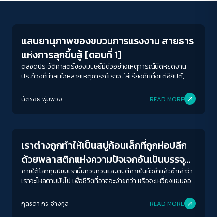
Economy
แสนยานุภาพของขบวนการแรงงาน สายธาร
แห่งการลุกขึ้นสู้ [ตอนที่ 1]
ตลอดประวัติศาสตร์ของมนุษย์มีตัวอย่างเหตุการณ์นัดหยุดงาน
ประท้วงที่น่าสนใจหลายเหตุการณ์เราจะไล่เรียงกันตั้งแต่อียิปต์,
โรมัน, สเปน, เดนมาร์ก และมาจบที่ไทย สุสานจะศักดิ์สิทธิ์ หรือยิ่ง
ใหญ่แค่ไหน ก็ไม่พ้นมันสมองและสองมือของคนงาน
ฉัตรชัย พุ่มพวง
READ MORE
Play Read
เราต่างถูกทำให้เป็นสบู่ก้อนเล็กที่ถูกห่อปลีก
ด้วยพลาสติกแห่งความปัจเจกอันเป็นบรรจุ
ภัณฑ์ของโลกทุนนิยม
ภายใต้โลกทุนนิยมเรานั้นทวบทวนและตบตีภายในหัวซ้ำแล้วซ้ำเล่าว่า
เราจะไหลตามมันไป เพื่อชีวิตที่อาจจะง่ายกว่า หรือจะเหวี่ยงแขนออก
ไปสักหมัด ต่อต้านและยืนหยัดระบบอันเฮงซวย
กุลธิดา กระจ่างกุล
READ MORE
Economy