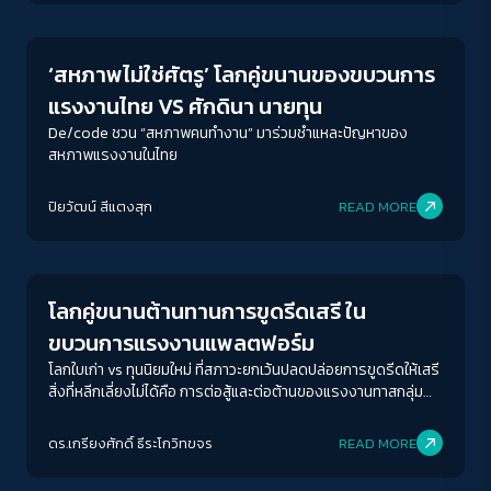
‘สหภาพไม่ใช่ศัตรู’ โลกคู่ขนานของขบวนการ
แรงงานไทย VS ศักดินา นายทุน
De/code ชวน “สหภาพคนทำงาน” มาร่วมชำแหละปัญหาของ
สหภาพแรงงานในไทย
ปิยวัฒน์ สีแตงสุก
READ MORE
Economy
โลกคู่ขนานต้านทานการขูดรีดเสรี ใน
ขบวนการแรงงานแพลตฟอร์ม
โลกใบเก่า vs ทุนนิยมใหม่ ที่สภาวะยกเว้นปลดปล่อยการขูดรีดให้เสรี
สิ่งที่หลีกเลี่ยงไม่ได้คือ การต่อสู้และต่อต้านของแรงงานทาสกลุ่ม
ใหม่ทั่วโลก
ACCESS
IBILITY
ดร.เกรียงศักดิ์ ธีระโกวิทขจร
READ MORE
Economy
ขนาดตัวอักษร