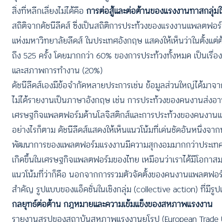
สิ่งที่หลีกเลี่ยงไม่ได้คือ
การต่อสู้และต่อต้านของแรงงานทาสกลุ่มให
สถิติจากดัชนีลีดส์ ซี่งเป็นสถิติการประท้วงของแรงงานแพลตฟอร์
แห่งมหาวิทยาลัยลีดส์ ในประเทศอังกฤษ แสดงให้เห็นว่าในตั้งแ
ถึง 525 ครั้ง โดยมากกว่า 60% ของการประท้วงทั้งหมด เป็นเ
และสภาพการทำงาน (20%)
ดัชนีลีดส์เองมีข้อจำกัดหลายประการเช่น ข้อมูลส่วนใหญ่ได้ม
ไม่ได้รายงานเป็นภาษาอังกฤษ เช่น การประท้วงของคนงานส่งอาหาร
เศรษฐกิจแพลตฟอร์มด้านโลจิสติกส์และการประท้วงของคนงานแพ
อย่างไรก็ตาม ดัชนีลีดส์แสดงให้เห็นแนวโน้มที่เด่นชัดอันหนึ่
พัฒนาการของแพลตฟอร์มแรงงานมีความสุกงอมมากกว่าประเทศไทย กา
เกิดขึ้นในเศรษฐกิจแพลตฟอร์มของไทย เหมือนว่าเราได้มีโอกาส
แนวโน้มที่ว่าก็คือ นอกจากการรวมตัวจัดตั้งของคนงานแพลตฟอร์มท
สำคัญ รูปแบบของแอ็คชั่นในเชิงกลุ่ม (collective action) ที่
กลยุทธ์ต่อต้าน กฎหมายและความเข้มแข็งของสหภาพแรงงาน
รายงานสรุปของสถาบันสหภาพแรงงานยุโรป (European Trade Unio