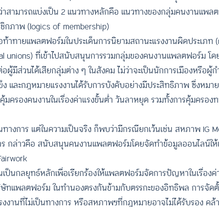
 ว่าสามารถแบ่งเป็น 2 แนวทางหลักคือ แนวทางของกลุ่มคนงานแพลตฟ
มาชิกภาพ (logics of membership)
ื่อท้าทายแพลตฟอร์มในประเด็นการนิยามสถานะแรงงานผิดประเภท (mi
cial unions) ที่เข้าไปสนับสนุนการรวมกลุ่มของคนงานแพลตฟอร์ม 
ผู้มีส่วนได้เสียกลุ่มต่าง ๆ ในสังคม ไม่ว่าจะเป็นนักการเมืองหรือผ
ข็ง และกฎหมายแรงงานได้รับการบังคับอย่างมีประสิทธิภาพ ซึ่งหมา
รคุ้มครองคนงานในเรื่องค่าแรงขั้นต่ำ วันลาหยุด รวมทั้งการคุ้มครอง
นทางการ แต่ในความเป็นจริง ก็พบว่ามีกรณียกเว้นเช่น สหภาพ IG M
การ กล่าวคือ สนับสนุนคนงานแพลตฟอร์มโดยจัดทำข้อมูลออนไลน์ให้เ
Fairwork
ป็นกลยุทธ์หลักเพื่อเรียกร้องให้แพลตฟอร์มจัดการปัญหาในเรื่องค
ละบริษัทแพลตฟอร์ม ในทำนองตรงกันข้ามกับตรรกะของอิทธิพล การจัด
งงานที่ไม่เป็นทางการ หรือสหภาพฯ​ที่กฎหมายอาจไม่ได้รับรอง คล้