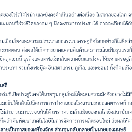
งไวรัสโคโรน่า (และยังคงดำเนินอย่างต่อเนื่อง ในสเกลของโลก จน
ม่แน่นอนที่ช่วงชีวิตของคน ๆ นึงจะสามารถประสบได้ อาจจะเทียบได้กั
มเชื่อมโยงและความเปราะบางของระบบเศรษฐกิจโลกอย่างที่ไม่คิดว่าจะ
ะขาดตอน ส่งผลให้เกิดการขาดแคลนสินค้าและภาวะเงินเฟ้อรุนแรงทั
งขีดสุดเช่นนี้ ธุรกิจแพลตฟอร์มกลับผงาดขึ้นและส่งผลให้มหาเศรษฐก
ประเภท รวมทั้งเฟซบุ๊ค+อินสตาแกรม กูเกิล, แอมะซอน) ทั้งที่คนเก
เสรี
ี่เปิดประตูวิเศษให้นายทุนกลุ่มใหม่ได้สะสมความมั่งคั่งอย่างไม่มีท
แมชชีนให้กลับไปมีสภาพการทำงานของโรงงานนรกของศตวรรษที่ 18 
บันไม่สามารถมาบรรจบกันได้ เพราะความล้าสมัยของกลไกเชิงสถาบันเศร
ี่ผลักดันพัฒนาเทคโนโลยีในการจัดการการผลิตรอบใหม่ ส่งผลให้คว
ลายเป็นทาสของเครื่องจักร ส่วนทุนกลับกลายเป็นนายของมนุษย์