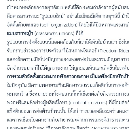
เป้าหมายหลักของกลยุทธ์แบบหลังนี้คือ ระดมกำลังจากผู้สนับส
สื่อสารสาธารณะ “รูปแบบใหม่” อย่างโซเชียลมีเดีย กลยุทธ์นี้ ม
จัดตั้งด้วยตนเอง (self-organization) โดยไม่ได้มีสหภาพแรงง
แบบรากหญ้า
(grassroots unions) ก็ได้
รูปแบบการจัดตั้งแบบนี้สอดคล้องกับที่เราได้เห็นในบ้านเรา ซึ่งใน
รับทราบข่าวของการประท้วง ที่มีสหภาพไรเดอร์ (Freedom Rid
แสดงข้อความเปิดโปงปัญหาของแพลตฟอร์มและชวนเชิญสาธารณะให้เข
อีกจำนวนมากที่ไม่ได้ถูกรายงาน ไม่ถูกมองเห็นและเกิดขึ้นในระดั
การรวมตัวจัดตั้งแนวระนาบหรือดาวกระจาย เป็นเครื่องมือหรือเป
ในปัจจุบัน มีความพยายามที่จะศึกษารวบรวมแท็คติกในการต่อต
หมายกว้าง ซึ่งหมายรวมทั้งคนงานกิ๊กที่เชื่อมต่อกับกิจกรร
พวกฟรีแลนซ์อย่างผู้ผลิตเนื้อหา (content creators) ที่เชื่อมต่
แท็คติกของการต่อต้านที่พบนั้น ได้แก่ การช่วยเหลือระหว่างคน
และการเชื่อมโยงคนงานกับสาธารณะผ่านการรณรงค์สาธารณะ นอกจา
ของแพลตฟอร์มเอง (ที่ภาษาอังกฤษเรียกว่า Algoactivism มาจ