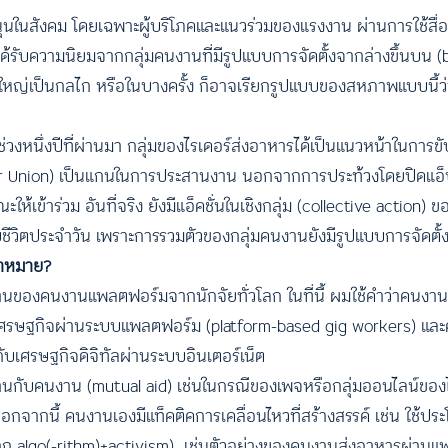
นุนในสังคม โดยเฉพาะผู้บริโภคและแนวร่วมของแรงงาน ผ่านการใช้ส
ักได้รับความนิยมจากกลุ่มคนงานที่มีรูปแบบการจัดตั้งจากล่างขึ้นบน 
านใหญ่เป็นกลไก หรือในบางครั้ง ก็อาจเรียกรูปแบบของสหภาพแบบนี้ว่
ช่วงหนึ่งปีที่ผ่านมา กลุ่มของไรเดอร์ส่งอาหารได้เป็นแนวหน้าในการขับเ
er Union) เป็นแกนในการประสานงาน นอกจากการประท้วงโดยปิดแอ็ป
้าร่วม อันที่จริง ยังมีแอ็คชั่นในเชิงกลุ่ม (collective action
บชีวิตประจำวัน เพราะการรวมตัวของกลุ่มคนงานยังมีรูปแบบการจัดตั้ง
้าหมาย?
้านของคนงานแพลตฟอร์มจากนักจัยทั่วโลก ในที่นี้ ผมใช้คำว่าคน
มทางเศรษฐกิจผ่านระบบแพลตฟอร์ม (platform-based gig workers) 
อกับเศรษฐกิจดิจิทัลผ่านระบบอินเตอร์เน็ต
งานกับคนงาน (mutual aid) เช่นในกรณีของเพจหรือกลุ่มออนไลน์ของไ
กนี้ คนงานเองมีแท็คติคการเคลื่อนไหวที่สร้างสรรค์ เช่น ใช้ประ
าก algo(-rithm)+activism) เช่นตัวอย่างของคนงานส่งอาหารผ่าน