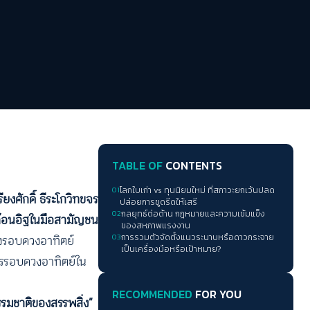
TABLE OF
CONTENTS
01
โลกใบเก่า vs ทุนนิยมใหม่ ที่สภาวะยกเว้นปลด
รียงศักดิ์ ธีระโกวิทขจร
ปล่อยการขูดรีดให้เสรี
02
กลยุทธ์ต่อต้าน กฎหมายและความเข้มแข็ง
้อนอิฐในมือสามัญชน
ของสหภาพแรงงาน
ทางรอบดวงอาทิตย์
03
การรวมตัวจัดตั้งแนวระนาบหรือดาวกระจาย
เป็นเครื่องมือหรือเป้าหมาย?
จรรอบดวงอาทิตย์ใน
RECOMMENDED
FOR YOU
รมชาติของสรรพสิ่ง”