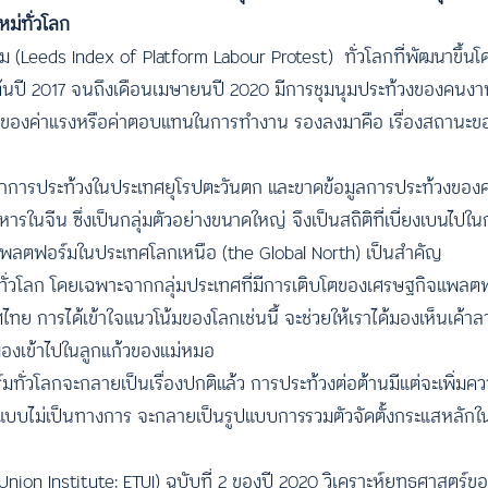
ม่ทั่วโลก
ม (Leeds Index of Platform Labour Protest) ทั่วโลกที่พัฒนาขึ้น
ต่ต้นปี 2017 จนถึงเดือนเมษายนปี 2020 มีการชุมนุมประท้วงของคนง
รื่องของค่าแรงหรือค่าตอบแทนในการทำงาน รองลงมาคือ เรื่องสถานะ
าจากการประท้วงในประเทศยุโรปตะวันตก และขาดข้อมูลการประท้วงขอ
ในจีน ซึ่งเป็นกลุ่มตัวอย่างขนาดใหญ่ จึงเป็นสถิติที่เบี่ยงเบนไป
ลตฟอร์มในประเทศโลกเหนือ (the Global North) เป็นสำคัญ
งจากทั่วโลก โดยเฉพาะจากกลุ่มประเทศที่มีการเติบโตของเศรษฐกิจแพล
รได้เข้าใจแนวโน้มของโลกเช่นนี้ จะช่วยให้เราได้มองเห็นเค้าลาง
มองเข้าไปในลูกแก้วของแม่หมอ
ั่วโลกจะกลายเป็นเรื่องปกติแล้ว การประท้วงต่อต้านมีแต่จะเพิ่มควา
มีรูปแบบไม่เป็นทางการ จะกลายเป็นรูปแบบการรวมตัวจัดตั้งกระแสหลั
n Institute: ETUI) ฉบับที่ 2 ของปี 2020 วิเคราะห์ยุทธศาสตร์ข