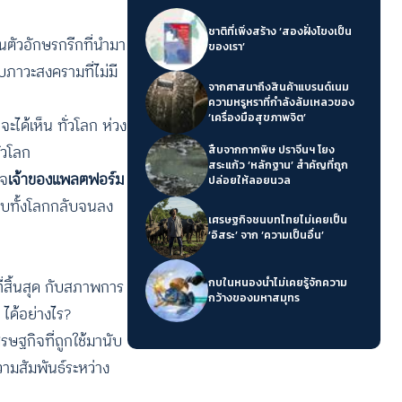
ชาติที่เพิ่งสร้าง ‘สองฝั่งโขงเป็น
ตัวอักษรกรีกที่นำมา
ของเรา’
บภาวะสงครามที่ไม่มี
จากศาสนาถึงสินค้าแบรนด์เนม
ความหรูหราที่กำลังล้มเหลวของ
‘เครื่องมือสุขภาพจิต’
ได้เห็น ทั่วโลก ห่วง
่วโลก
สืบจากกากพิษ ปราจีนฯ โยง
สระแก้ว ‘หลักฐาน’ สำคัญที่ถูก
ิจ
เจ้าของแพลตฟอร์ม
ปล่อยให้ลอยนวล
ือบทั้งโลกกลับจนลง
เศรษฐกิจชนบทไทยไม่เคยเป็น
‘อิสระ’ จาก ‘ความเป็นอื่น’
ี่สิ้นสุด กับสภาพการ
กบในหนองน้ำไม่เคยรู้จักความ
กว้างของมหาสมุทร
ได้อย่างไร?
ษฐกิจที่ถูกใช้มานับ
ามสัมพันธ์ระหว่าง