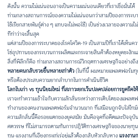
ดังนั้น ความไม่แน่นอนอาจเป็นความแน่นอนเดียวที่เราเชื่อมั่นได้
ท่ามกลางสถานการณ์ของความไม่แน่นอนกว่าสามปีของการระบาดขอ
ใช้เรียกสายพันธุ์ต่าง ๆ แทบจะไม่พอใช้) เป็นช่วงเวลาของความไ
ทีท่าว่าจะสิ้นสุด
แต่สามปีของการระบาดของโรคโควิด-19 เป็นสามปีที่เราได้เห็นควา
โซ่อุปทานของกระบวนการผลิตและกระจายสินค้าต้องหยุดชะงักแล
สิ่งที่พิลึกก็คือ ท่ามกลางสถานการณ์วิกฤตทางเศรษฐกิจอย่างถึ
หลายคนกลับรวยขึ้นหลายเท่าตัว
(ในที่นี้ ผมหมายแพลตฟอร์มทุก
หรือต้องประสบความยากลำบากในการดำเนินชีวิต
โลกใบเก่า vs ทุนนิยมใหม่ ที่สภาวะยกเว้นปลดปล่อยการขูดรีดให้
เราจะทำความเข้าใจกับความลักลั่นระหว่างการเติบโตของแพลตฟอร์มท
ทำงานของคนงานแพลตฟอร์มจำนวนมาก ที่เสมือนถูกจับใส่ไทม์
ความลักลั่นนี้คือรอยแตกของยุคสมัย มันคือจุดที่อดีตและปัจจุ
ศตวรรษ ที่ไม่สามารถตามทันการปฏิวัติทางเศรษฐกิจของนายทุนท
ทุน-แรงงานที่เอียงกระเท่เร่อยู่แล้วต้องกลับหัวกลับหาง
แรงงานก