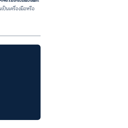
ร์มให้เข้มแข็งและ
เป็นเครื่องมือหรือ
ACCESS
IBILITY
ขนาดตัวอักษร
A-
A
A+
A++