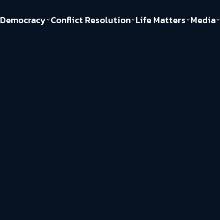
Democracy
Conflict Resolution
Life Matters
Media
Politics
Justice
Gender & Sexuality
Documentary
ful
Environment
Human & Society
Inequality
Play Read
Welfare state
Young Spirit
New World Order