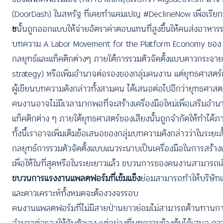
(DoorDash) ในสหรัฐ ที่เคยทำแคมเปญ #DeclineNow เพื่อเรียกร
ช
นั้นถูกออกแบบให้จ่ายอัตราค่าตอบแทนที่สูงขึ้นให้คนส่งอาหาร
บทความ A Labor Movement for the Platform Economy ของ Harv
กลยุทธ์และแท็คติกต่างๆ ภายใต้การรวมตัวจัดตั้งแบบดาวกระจาย (d
strategy) หรือเพิ่มอำนาจต่อรองของกลุ่มคนงาน แต่ยุทธศาสตร์ขอ
ผู้เขียนบทความดังกล่าวทั้งสามคน ได้เสนอต่อไปอีกว่ายุทธศาสต
คนงานอาจไม่มีเวลามากพอที่จะสร้างเครื่องมือใหม่เพื่อเสริมอ
แท็คติกต่าง ๆ ภายใต้ยุทธศาสตร์ของเสียงนั้นถูกจำกัดให้ทำ
ทั้งนี้เราอาจเพิ่มเติมข้อเสนอของกลุ่มบทความดังกล่าวว่าใน
กลยุทธ์การรวมตัวจัดตั้งแบบแนวระนาบเป็นเครื่องมือในการสร้างแ
เพื่อให้ในที่สุดหรือในระยะยาวแล้ว ขบวนการของคนงานสามารถเ
ขบวนการแรงงานแพลตฟอร์มที่เข้มแข็ง
ย่อมสามารถทำให้บริษัทแ
และดาวเคราะห์ทั้งหมดจะต้องวงจรรอบ
คนงานแพลตฟอร์มที่ไม่มีสายป่านยาวย่อมไม่สามารถต้านทานการขูด