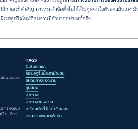
มสำคัญของงานจัดตั้งน่าจะอยู่ที่
การสร้างขบวนการของคนงานแพลตฟอ
ปนัก และที่สำคัญ การรวมตัวจัดตั้งไม่ได้เป็นจุดจบในตัวของมันเอง มัน
นิเวศธุรกิจใหม่ที่คนงานมีอำนาจอย่างแท้จริง
TAGS
Columnist
ก้อนอิฐในมือสามัญชน
มั่นในพลังของ
ขบวนการแรงงาน
ทุนนิยม
สหภาพ
สหภาพแรงงาน
มการคิดเชิง
เกรียงศักดิ์ ธีระโกวิทขจร
เมืองเล็กๆ
แรงงานแพลตฟอร์ม