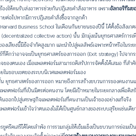
้องให้คนรับส่งอาหารช่วยกันปฏิเสธคำสั่งอาหาร เพราะ
อัลกอริทึม
รายต่อไปหากมีการปฏิเสธคำสั่งซื้อจากลูกค้า
ard Business School ในเดือนกันยายนของปีนี้ ได้ตั้งข้อสังเกตอ
ecentralized collective action) นั้น มักมุ่งเน้นยุทธศาสตร์การเพิ
งเสียงนี้มีข้อจำกัดสูงมาก และนำไปสู่ผลลัพธ์เฉพาะหน้าหรือในระยะสั
ร์ที่ดีกว่าอาจจะเป็นยุทธศาสตร์ของการออก (Exit strategy) ไปจากร
ำนาจของตนเอง เมื่อแพลตฟอร์มสามารถดิสรัปการจัดตั้งได้เสมอ ที่สำ
ได้ภายในขอบเขตของระบบนิเวศแพลตฟอร์มเอง
ระยะสั้น ยุทธศาสตร์ของการออก หมายถึงการสร้างขบวนการของคนงาน
พลตฟอร์มที่เป็นมิตรต่อคนงาน โดยมีเป้าหมายในระยะกลางเพื่อดิสรัป
ดินออกไปสู่เศรษฐกิจแพลตฟอร์มที่คนงานเป็นเจ้าของอย่างแท้จริง
พลตฟอร์มเข้าใจว่าตนเองไม่ได้เป็นศูนย์กลางของระบบสุริยะเช่นเดียว
รีดเสรีได้โดยลำพัง การรวมกลุ่มให้เข้มแข็งเป็นขบวนการย่อมเป็นว