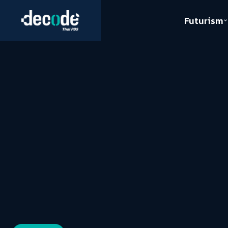
Futurism
Journalism
Crack 
Education
Peace
Sustainability
Workers/Economy
Human Rights