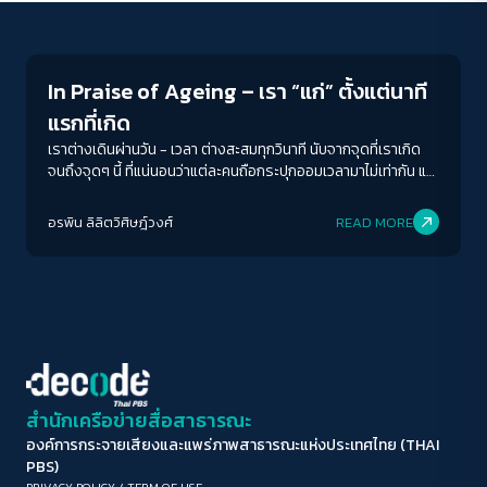
Columnist
ขนาดตัวอักษร
A-
A
A+
A++
In Praise of Ageing – เรา “แก่” ตั้งแต่นาที
ระยะห่างข้อความ
แรกที่เกิด
ปกติ
มาก
มากที่สุด
เราต่างเดินผ่านวัน - เวลา ต่างสะสมทุกวินาที นับจากจุดที่เราเกิด
จนถึงจุดๆ นี้ ที่แน่นอนว่าแต่ละคนถือกระปุกออมเวลามาไม่เท่ากัน แต่
เราต่างก็ “แก่” ลงไปทุกเวลา-นาทีเหมือนๆ กัน
ปรับสีสำหรับตาบอดสี
อรพิน ลิลิตวิศิษฎ์วงศ์
READ MORE
ปิด
Protan
Deutan
Tritan
คอนทราสต์สูง
โหมดขาวดำ
ฟอนต์อ่านง่าย
สำนักเครือข่ายสื่อสาธารณะ
องค์การกระจายเสียงและแพร่ภาพสาธารณะแห่งประเทศไทย (THAI
เน้นลิงก์
PBS)