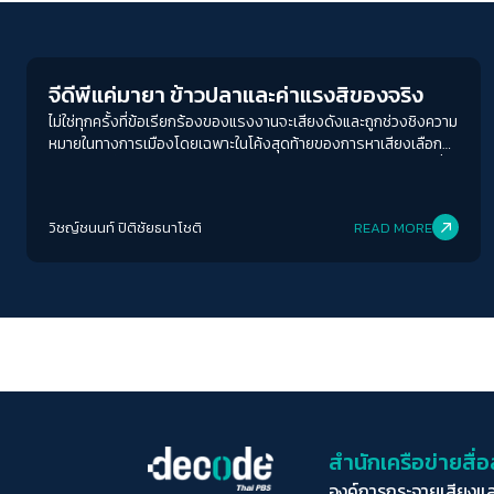
Economy
จีดีพีแค่มายา ข้าวปลาและค่าแรงสิของจริง
ไม่ใช่ทุกครั้งที่ข้อเรียกร้องของแรงงานจะเสียงดังและถูกช่วงชิงความ
หมายในทางการเมืองโดยเฉพาะในโค้งสุดท้ายของการหาเสียงเลือก
ตั้ง 2566 ซึ่งก่อนหน้านี้หลายพรรคเกทัพ ประกาศขึ้นขึ้นค่าแรงขั้นต่ำ
ต้อง 600 บาทภายในปี 2570 บางพรรคก็ประกาศจะเพิ่มทันที 450
บาทต่อวัน ทำให้เมย์เดย์ปีนี้ต้องกลับมาทบทวนประเด็นค่าแรงขั้นต่ำ
วิชญ์ช​นนท์​ ปิติ​ชัย​ธ​นา​โชติ​
READ MORE
สำนักเครือข่ายสื
องค์การกระจายเสียงแ