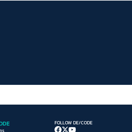
ระยะห่างข้อความ
ปกติ
มาก
มากที่สุด
ปรับสีสำหรับตาบอดสี
ปิด
Protan
Deutan
Tritan
คอนทราสต์สูง
โหมดขาวดำ
ฟอนต์อ่านง่าย
เน้นลิงก์
เน้นกรอบ Focus
CODE
FOLLOW DE/CODE
ซ่อนรูปภาพ
ใคร