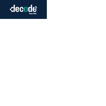
Futurism
Journalism
Crack 
Education
Peace
Sustainability
Workers/Economy
Human Rights