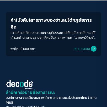
Crack Politics
ขนาดตัวอักษร
A-
A
A+
A++
คำ(บังคับ)สารภาพของจำเลยใต้กฎอัยการ
ระยะห่างข้อความ
ศึก
ปกติ
มาก
มากที่สุด
ความผิดปกติของกระบวนการยุติธรรมภายใต้กฎอัยการศึก “เขาใช้
เท้าเตะก้านคอผม และบอกให้ผมรับสารภาพ” และ “เขาบอกให้ผมรับ
สารภาพ ครอบครัวผมจะได้ปลอดภัย” นี่คือส่วนหนึ่งจากจดหมายคำ
ปรับสีสำหรับตาบอดสี
ให้การของจำเลยที่ถูกจับกุมและถูกควบคุมตัวจากคดีระเบิดป่วน
ฟาห์เรนน์ นิยมเดชา
READ MORE
ปิด
Protan
Deutan
Tritan
กรุงเทพฯเมื่อปี2562 ซึ่งจำเลยได้ตัดสินใจเขียนเล่าให้ทนายว่าเขาถูก
ปฏิบัติอย่างไรขณะควบคุมตัว
คอนทราสต์สูง
โหมดขาวดำ
ฟอนต์อ่านง่าย
สำนักเครือข่ายสื่อสาธารณะ
องค์การกระจายเสียงและแพร่ภาพสาธารณะแห่งประเทศไทย (THAI
เน้นลิงก์
PBS)