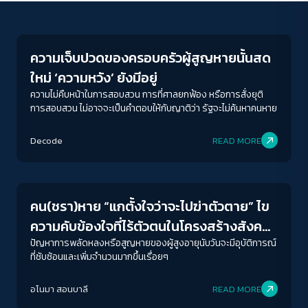
Human Rights
ความเจ็บปวดของครอบครัวผู้สูญหายนั้นสด
ใหม่ ‘ความหวัง’ ยังมีอยู่
ความไม่คืบหน้าในการสอบสวน การที่ศาลยกฟ้อง หรือการสั่งยุติ
การสอบสวน ไม่อาจจะเป็นคำตอบให้กับญาติว่า รัฐจะไม่ค้นหาคนหาย
ACCESS
IBILITY
Decode
READ MORE
Economy
ขนาดตัวอักษร
A-
A
A+
A++
คน(ชรา)หาย “แกตั้งใจว่าจะไปฆ่าตัวตาย” ไข
ระยะห่างข้อความ
ความคับข้องใจที่ไร้ตัวตนในโครงสร้างสังคม
ปกติ
มาก
มากที่สุด
ที่เหลื่อมล้ำ
ปัญหาการพลัดหลงหรือสูญหายของผู้สูงอายุนับวันจะมีอุบัติการณ์
ที่ซับซ้อนและเพิ่มจำนวนมากขึ้นเรื่อยๆ
ปรับสีสำหรับตาบอดสี
อโนมา สอนบาลี
READ MORE
ปิด
Protan
Deutan
Tritan