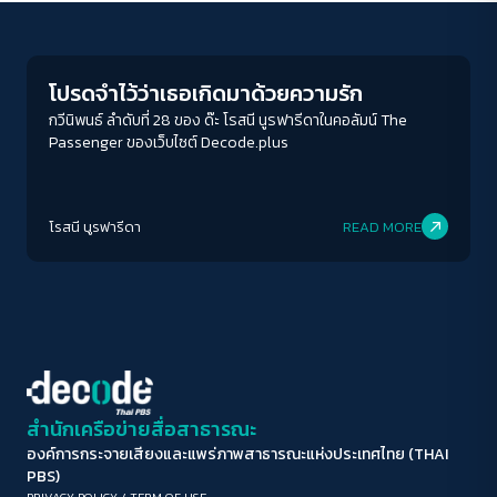
Columnist
ขนาดตัวอักษร
A-
A
A+
A++
โปรดจำไว้ว่าเธอเกิดมาด้วยความรัก
ระยะห่างข้อความ
กวีนิพนธ์ ลำดับที่ 28 ของ ด๊ะ โรสนี นูรฟารีดาในคอลัมน์ The
Passenger ของเว็บไซต์ Decode.plus
ปกติ
มาก
มากที่สุด
ปรับสีสำหรับตาบอดสี
โรสนี นูรฟารีดา
READ MORE
ปิด
Protan
Deutan
Tritan
คอนทราสต์สูง
โหมดขาวดำ
ฟอนต์อ่านง่าย
สำนักเครือข่ายสื่อสาธารณะ
องค์การกระจายเสียงและแพร่ภาพสาธารณะแห่งประเทศไทย (THAI
เน้นลิงก์
PBS)