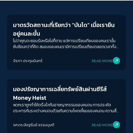
Play Read
มาตรวัดสถานะที่เรียกว่า “บันได” เมื่อเรายืน
อยู่คนละขั้น
ไม่ว่าคุณจะยอมรับหรือไม่ก็ตาม แต่การเปรียบเทียบของคนเรานั้น
ซับซ้อนกว่าที่คิด สมองของคนเรามีการเปรียบเทียบตลอดเวลาทั้งที่
รู้ตัวและไม่รู้ตัว สมองของเราตัดสินสถานะทางสังคมโดยอัตโนมัติ
ซึ่งในหนังสือได้ใช้บันไดในการวัดมุมมองส่วนบุคคลต่อสถานะทาง
จิรภา ประทุมมินทร์
READ MORE
สังคม หรือที่เรียกว่า บันไดสถานะ (Status Ladder)
Economy
มองปรัชญาการเฉลี่ยทรัพย์สินผ่านซีรีส์
Money Heist
พวกเราถูกทำให้ตรึงใจกับอาชญากรรมของคนจน การประหัต
ประหารกันระหว่างคนจนด้วยกันความโหดเหี้ยมของคนจน ความสิ้น
หวังดูคล้ายสัตว์ป่าของคนจน เมื่อพวกเขาก่อการปล้นหรือขโมย
ACCESS
IBILITY
ขณะเดียวกันพวกเราก็มองไม่เห็นความเลือดเย็นไว้หัวใจที่ฆ่าพวกเรา
รศ.ดร.ษัษฐรัมย์ ธรรมบุษดี
READ MORE
ให้ตายทั้งเป็นทุกวันทุกชั่วโมงทุกวินาทีโดยกลุ่มคนมั่งคั่งในสังคมที่
Welfare state