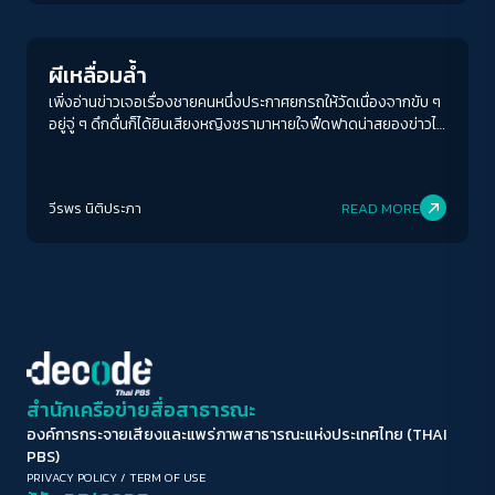
ทำได้อย่างชอบธรรมที่สุด
ขนาดตัวอักษร
A-
A
A+
A++
ผีเหลื่อมล้ำ
ระยะห่างข้อความ
เพิ่งอ่านข่าวเจอเรื่องชายคนหนึ่งประกาศยกรถให้วัดเนื่องจากขับ ๆ
อยู่จู่ ๆ ดึกดื่นก็ได้ยินเสียงหญิงชรามาหายใจฟืดฟาดน่าสยองข่าวไม่
ปกติ
มาก
มากที่สุด
ได้บอกว่าผีมาหายใจอยู่อย่างนั้นนานมั้ยทุกคืนไหมหรือให้รายละเอียด
อะไร
ปรับสีสำหรับตาบอดสี
วีรพร นิติประภา
READ MORE
ปิด
Protan
Deutan
Tritan
คอนทราสต์สูง
โหมดขาวดำ
ฟอนต์อ่านง่าย
สำนักเครือข่ายสื่อสาธารณะ
องค์การกระจายเสียงและแพร่ภาพสาธารณะแห่งประเทศไทย (THAI
เน้นลิงก์
PBS)
PRIVACY POLICY
/
TERM OF USE