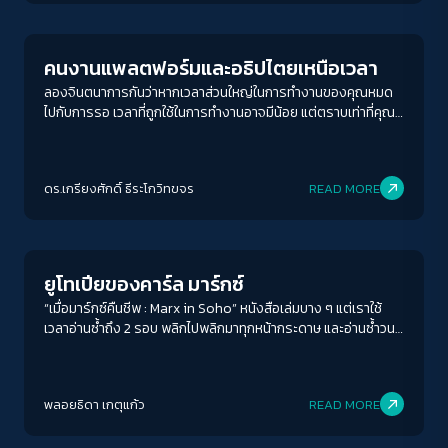
คนงานแพลตฟอร์มและอธิปไตยเหนือเวลา
ลองจินตนาการกันว่าหากเวลาส่วนใหญ่ในการทำงานของคุณหมด
ไปกับการรอ เวลาที่ถูกใช้ในการทำงานอาจมีน้อย แต่ตราบเท่าที่คุณ
ได้รับค่าตอบแทนจากเวลาที่คุณใช้ไปทั้งหมด ก็คงไม่มีปัญหาอะไรกับ
การต้องรอ
ACCESS
IBILITY
ดร.เกรียงศักดิ์ ธีระโกวิทขจร
READ MORE
Columnist
ขนาดตัวอักษร
A-
A
A+
A++
ยูโทเปียของคาร์ล มาร์กซ์
ระยะห่างข้อความ
“เมื่อมาร์กซ์คืนชีพ : Marx in Soho” หนังสือเล่มบาง ๆ แต่เราใช้
เวลาอ่านซ้ำถึง 2 รอบ พลิกไปพลิกมาทุกหน้ากระดาษ และอ่านซ้ำวน
ปกติ
มาก
มากที่สุด
ไปมา เพื่อให้เราสามารถตีความตัวหนังสือระหว่างบรรทัดได้ และไม่
ง่ายเลยกับเวลาอันน้อยนิดที่จะตีความแนวคิดของ คาร์ล มาร์กซ์ ที่
ปรับสีสำหรับตาบอดสี
ตัวเขาเองก็ใช้เวลาทั้งชีวิตตกผลึก
พลอยธิดา เกตุแก้ว
READ MORE
ปิด
Protan
Deutan
Tritan