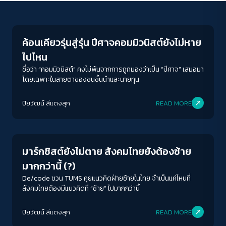
Crack Politics
ค้อนเคียวรุ่นสู่รุ่น ปีศาจคอมมิวนิสต์ยังไม่หาย
ไปไหน
ชื่อว่า “คอมมิวนิสต์” คงไม่พ้นจากการถูกมองว่าเป็น “ปีศาจ” เสมอมา
โดยเฉพาะในสายตาของชนชั้นนำและนายทุน
ปิยวัฒน์ สีแตงสุก
READ MORE
Crack Politics
มาร์กซิสต์ยังไม่ตาย สังคมไทยยังต้องซ้าย
มากกว่านี้ (?)
De/code ชวน TUMS คุยแนวคิดฝ่ายซ้ายในไทย จำเป็นแค่ไหนที่
สังคมไทยต้องมีแนวคิดที่ “ซ้าย” ไปมากกว่านี้
ปิยวัฒน์ สีแตงสุก
READ MORE
Columnist