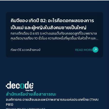
Gender & Sexuality
ขนาดตัวอักษร
A-
A
A+
A++
คิมจียอง เกิดปี 82: อะไรคือดอกผลของการ
ระยะห่างข้อความ
เป็นแม่ และผู้หญิงในสังคมชายเป็นใหญ่
ปกติ
มาก
มากที่สุด
กลางดึกเดือน มิ.ย.65 ระหว่างนอนเจ็บท้องคลอดลูกที่โรงพยาบาล
คนเดียวนานเกือบ 10 ชั่วโมง ความคิดหนึ่งที่ผุดขึ้นมาในหัวซ้ำๆ และ
ย้ำว่าเออมันจริงๆ นะ คือ “ดีนะที่ลูกเป็นผู้ชาย จะได้ไม่ต้องมาโคตร
ปรับสีสำหรับตาบอดสี
เจ็บตอนจะคลอดเหมือนเรา” ไม่รู้หรอกว่าความคิดนี้บอกว่าเราเป็น
กัลยาวีร์ แววคล้ายหงษ์
READ MORE
ปิด
Protan
Deutan
Tritan
คนยังไง ใช่คนที่โปรความเป็นชายหรือเปล่า เพราะรู้ว่าเป็นผู้ชายแล้ว
จะได้อะไรบ้าง ไม่ต้องเจออะไรบ้าง หรือจริงๆ แล้วมองเห็นว่า
ระหว่าง 2 เพศนี้มันมีบางอย่างที่เหลื่อมล้ำ ถูกทำให้ไม่เข้าใจ ถูกด้อย
คอนทราสต์สูง
ค่า ลดคุณค่ากันอย่างไร
โหมดขาวดำ
ฟอนต์อ่านง่าย
สำนักเครือข่ายสื่อสาธารณะ
องค์การกระจายเสียงและแพร่ภาพสาธารณะแห่งประเทศไทย (THAI
เน้นลิงก์
PBS)