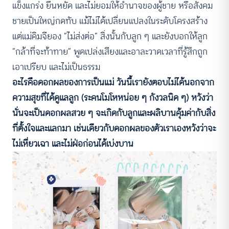
แข็งแกร่ง ยืนหยัด และไม่ยอมให้อำนาจของผู้ชาย หรือสังคม
ชายเป็นใหญ่กดทับ แม้ไม่ได้เปลี่ยนแปลงในระดับโครงสร้าง
แต่แม่คิมจียอง “ไม่ส่งต่อ” สิ่งนั้นกับลูก ๆ และยังบอกให้ลูก
“กล้าที่จะท้าทาย” พูดเปล่งเสียงและอาละวาดเวลาที่รู้สึกถูก
เอาเปรียบ และไม่เป็นธรรม
อะไรคือดอกผลของการเป็นแม่ วันนี้เรายังตอบไม่ได้นอกจาก
ความสุขที่ได้ดูแลลูก (ระคนโมโหหน่อย ๆ กังวลนิด ๆ) หวังว่า
นั่นจะเป็นดอกผลสวย ๆ จะเกิดกับลูกและผลิบานคุ้มค่ากับสิ่ง
ที่ตั้งใจและแลกมา เช่นเดียวกับดอกผลของตัวเราเองหวังว่าจะ
ไม่เหี่ยวเฉา และไม่ฝ่อก่อนได้เบ่งบาน