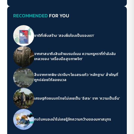
RECOMMENDED
FOR YOU
ชาติที่เพิ่งสร้าง ‘สองฝั่งโขงเป็นของเรา’
จากศาสนาถึงสินค้าแบรนด์เนม ความหรูหราที่กำลังล้ม
เหลวของ ‘เครื่องมือสุขภาพจิต’
สืบจากกากพิษ ปราจีนฯ โยงสระแก้ว ‘หลักฐาน’ สำคัญที่
ถูกปล่อยให้ลอยนวล
เศรษฐกิจชนบทไทยไม่เคยเป็น ‘อิสระ’ จาก ‘ความเป็นอื่น’
กบในหนองน้ำไม่เคยรู้จักความกว้างของมหาสมุทร