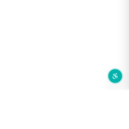
ฟอนต์อ่านง่าย
เน้นลิงก์
เน้นกรอบ Focus
ซ่อนรูปภาพ
ลดการเคลื่อนไหว
สำนักเครือข่ายสื่อสาธารณะ
องค์การกระจายเสียงและแพร่ภาพสาธารณะแห่งประเทศไทย (THAI