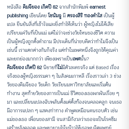
หนังสือ
คิมจียอง เกิดปี 82
จากสำนักพิมพ์
earnest
publishing
เขียนโดย
โชนัมจู
มี
ตรองสิริ ทองคำใส
เป็นผู้
แปล ยืนยันสิ่งที่เข้าใจและยิ่งทำให้เห็นว่า ผู้หญิงไม่ได้เสีย
เปรียบแค่วันที่เป็นแม่ แต่ไม่ว่าจะช่วงวัยไหนของชีวิต ความ
เป็นผู้หญิงถูกตั้งคำถาม มีประเด็นที่น่าขบคิดว่าทำไมจึงเป็น
เช่นนี้ เราแตกต่างกันก็จริง แต่ทำไมเพศหนึ่งจึงถูกให้คุณค่า
และยกย่องมากกว่า เพียงเพราะเป็น
เพศ
นั้น?
คิมจียอง เกิดปี 82
นิยายที่
ไม่
มีตัวละครจริง แต่ Based เรื่อง
จริงของผู้หญิงธรรมดา ๆ ในสังคมเกาหลี เรื่องราวเล่า 3 ช่วง
วัยของคิมจียอง วัยเด็ก วัยเรียนมหาวิทยาลัยและเริ่มต้น
ทำงาน สุดท้ายวัยของการเป็นแม่ ชีวิตของเธอผกผันเรื่อย ๆ
มา และเปลี่ยนแปลงฉับพลันตั้งแต่ตั้งท้องจนคลอดลูก จนเธอ
มีอาการแปลก ๆ แสดงท่าทาง คำพูดเหมือนคนรอบตัว เช่น
แม่ของเธอ เพื่อนของสามี จนสามีกังวลว่าเธอจะเป็นโรคซึม
เศร้าหลังคลอด และพยายามโน้มน้าวให้เธอพบจิตแพทย์