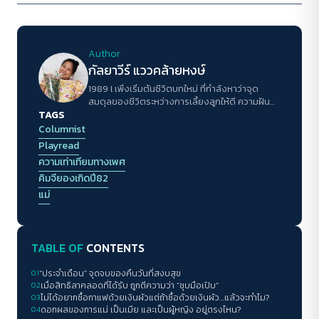
Author
กัลยาวีร์ แววคล้ายหงษ์
1989 l เพิ่งเริ่มต้นชีวิตบทใหม่ ที่กำลังหาว่าจุด
สมดุลของชีวิตระหว่างการเลี้ยงลูกให้ดี ความฝัน
TAGS
และงานข่าวจะอยู่ตรงไหน l สนใจเรื่องคน เด็ก การ
ศึกษา และความจน
Columnist
Playread
ความเท่าเทียมทางเพศ
คิมจียองเกิดปี82
แม่
TABLE OF
CONTENTS
01
“ประจำเดือน” จุดจบของคืนวันที่สงบสุข
02
เมื่อสิทธิลาคลอดที่ได้รับ ถูกตีความว่า “ชุบมือเปิบ”
03
ไม่ได้อยากซื้อกาแฟด้วยเงินผัวแต่ถ้าซื้อด้วยเงินผัว…แล้วจะทำไม?
04
ดอกผลของการแม่ เป็นเมีย และเป็นผู้หญิง อยู่ตรงไหน?