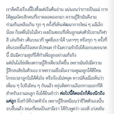
เราคิดถึงเรื่องนี้ไปตั้งแต่เริ่มต้นอ่าน แน่นอนว่าการเป็นแม่ การ
ได้ดูแลใครสักคนที่เราคลอดออกมา ความรู้สึกมันดีงาม
ท่วมท้นเหลือเกิน ทุก ๆ ครั้งที่เห็นพัฒนาการใหม่ ๆ แม้เล็ก
น้อย ก็อดชื่นใจไม่ไหว คงเป็นตอนที่เห็นลูกแต่งตัวไปงานกีฬา
สี เล่นกีฬา เต้นบนเวที พูดชื่อเราได้ บลาๆๆ หรือทุก ๆ ครั้งที่
เห็นรอยยิ้มก็ใจเหลวไปหมด ทำไมความรักถึงได้งอกเงยขนาด
นี้ มันมีความสุขที่ได้ทำเพื่อลูกอย่างแท้จริง
แต่นั่นไม่ใช่เพียงความรู้สึกเดียวเกิดขึ้น เพราะมันยังมีความ
รู้สึกสงสัยในตัวเอง ขาดความเชื่อมั่นเราจะดูแลลูกได้ดีไหม
โกรธเวลาลูกไม่ได้ดั่งใจ หรือร้องไม่หยุด ดาวน์ดิ่งเมื่อเห็นว่า
เพื่อน ๆ ไปถึงไหน ๆ กันแล้ว ครุ่นคิดทางเลือกทางออกที่ดี
สำหรับเราและลูก ยิ่งได้ยินคำว่า
ต่อไปนี้คิดอะไรก็ต้องนึกถึง
แต่ลูก
ยิ่งทำให้ปวดหัวใจ เพราะรู้สึกเหมือนว่าชีวิตตัวเองนั้น
จบสิ้นแล้ว ขณะที่คนเป็นสามีเรา ได้รับพูดว่า เออดี เก่งขยัน