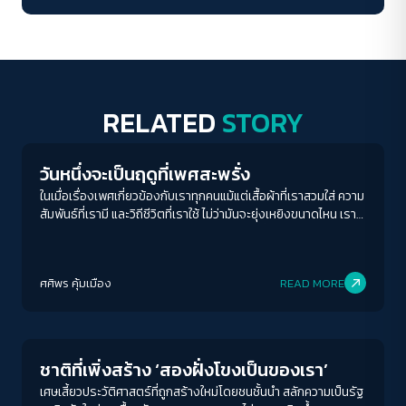
RELATED
STORY
Human & Society
วันหนึ่งจะเป็นฤดูที่เพศสะพรั่ง
ในเมื่อเรื่องเพศเกี่ยวข้องกับเราทุกคนแม้แต่เสื้อผ้าที่เราสวมใส่ ความ
สัมพันธ์ที่เรามี และวิถีชีวิตที่เราใช้ ไม่ว่ามันจะยุ่งเหยิงขนาดไหน เราก็
จำเป็นต้อง "พูด" และ "หวัง" ว่าสักวันเพศสะพรั่งจะเบ่งบานในทุก
ฤดูกาล
ศศิพร คุ้มเมือง
READ MORE
Play Read
ชาติที่เพิ่งสร้าง ‘สองฝั่งโขงเป็นของเรา’
เศษเสี้ยวประวัติศาสตร์ที่ถูกสร้างใหม่โดยชนชั้นนำ สลักความเป็นรัฐ