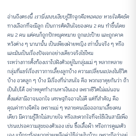
อ่านถึงตรงนี้
เรานิ่งสงบเงียบรู้สึกจุกคือหอคอย หายใจติดขัด
ทางเลือกที่จะมีลูก เป็นการตัดสินใจของคน 2 คน ทำขึ้นโดย
คน 2 คน แต่คนก็ถูกปักหมุดหมาย ถูกแปะป้าย และถูกคาด
หวังต่าง ๆ นานานั้น เป็นเพียงฝ่ายหญิง เท่านั้นจริง ๆ หรือ
และมันเป็นเรื่องปัจเจกอย่างเดียวจริงใช่ไหม
ระหว่างการตั้งท้องเราไปฝังตัวอยู่ในกลุ่มแม่ ๆ หลากหลาย
กลุ่มที่แชร์เรื่องราวการเลี้ยงลูกบ้าง ความเปลี่ยนแปลงในชีวิต
บ้าง อวดลูก ๆ บ้าง มีเรื่องที่น่าสนใจ คือ พวกเขาคุยกันว่า ถ้า
เป็นไปได้ อย่าหยุดทำงานหาเงินเอง เพราะชีวิตไม่แน่นอน
ตั้งแต่สามีอาจนอกใจ เศรษฐกิจอาจไม่ดี แต่ที่สำคัญ คือ
คุณค่าทางจิตใจ เพราะแม่ ๆ หลายคนเมื่อออกมาเลี้ยงคน
เดียว มีความรู้สึกไม่สบายใจ หรือสะดวกใจที่จะใช้เงินสามีเพื่อ
ปรนเปรอความสุขของตัวเอง เช่น ซื้อเสื้อผ้า หรือการดูแลตัว
เอง แม้กระทั่งอยากช่วยเหลือค่าใช้จ่ายในบ้าน เพราะถือว่าอยู่