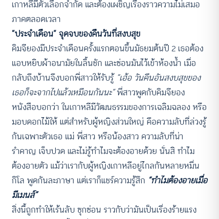
เกาหลีมีตัวเลือกจำกัด และต้องเผชิญเรื่องราวความไม่เสมอ
ภาคตลอดเวลา
“ประจำเดือน” จุดจบของคืนวันที่สงบสุข
คิมจียองมีประจำเดือนครั้งแรกตอนขึ้นมัธยมต้นปี 2 เธอต้อง
แอบหยิบผ้าอนามัยในลิ้นชัก และซ่อนมันไว้เข้าห้องน้ำ เมื่อ
กลับถึงบ้านจึงบอกพี่สาวให้รับรู้
“เฮ้อ วันคืนอันสงบสุขของ
เธอก็จะจากไปแล้วเหมือนกันนะ”
พี่สาวพูดกับคิมจียอง
หนังสือบอกว่า ในเกาหลีมีวัฒนธรรมของการเฉลิมฉลอง หรือ
มอบดอกไม้ให้ แต่สำหรับผู้หญิงส่วนใหญ่ คือความลับที่ล่วงรู้
กันเฉพาะตัวเธอ แม่ พี่สาว หรือน้องสาว ความลับที่น่า
รำคาญ เจ็บปวด และไม่รู้ทำไมจะต้องอายด้วย นั่นสิ ทำไม
ต้องอายตัว แม้ว่าเรากับผู้หญิงเกาหลีอยู่ไกลกันหลายหมื่น
กิโล พูดกันละภาษา แต่เราก็แชร์ความรู้สึก
“ทำไมต้องอายเมื่อ
มีเมนส์”
สิ่งนี้ถูกทำให้เร้นลับ ซุกซ่อน ราวกับว่ามันเป็นเรื่องร้ายแรง