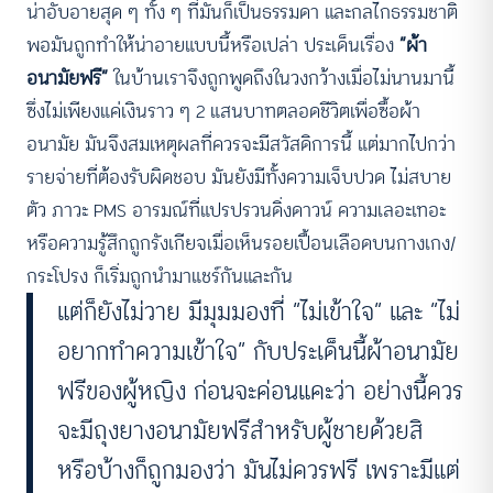
น่าอับอายสุด ๆ ทั้ง ๆ ที่มันก็เป็นธรรมดา และกลไกธรรมชาติ
พอมันถูกทำให้น่าอายแบบนี้หรือเปล่า ประเด็นเรื่อง
“ผ้า
อนามัยฟรี”
ในบ้านเราจึงถูกพูดถึงในวงกว้างเมื่อไม่นานมานี้
ซึ่งไม่เพียงแค่เงินราว ๆ 2 แสนบาทตลอดชีวิตเพื่อซื้อผ้า
อนามัย มันจึงสมเหตุผลที่ควรจะมีสวัสดิการนี้ แต่มากไปกว่า
รายจ่ายที่ต้องรับผิดชอบ มันยังมีทั้งความเจ็บปวด ไม่สบาย
ตัว ภาวะ PMS อารมณ์ที่แปรปรวนดิ่งดาวน์ ความเลอะเทอะ
หรือความรู้สึกถูกรังเกียจเมื่อเห็นรอยเปื้อนเลือดบนกางเกง/
กระโปรง ก็เริ่มถูกนำมาแชร์กันและกัน
แต่ก็ยังไม่วาย มีมุมมองที่ “ไม่เข้าใจ” และ “ไม่
อยากทำความเข้าใจ” กับประเด็นนี้ผ้าอนามัย
ฟรีของผู้หญิง ก่อนจะค่อนแคะว่า อย่างนี้ควร
จะมีถุงยางอนามัยฟรีสำหรับผู้ชายด้วยสิ
หรือบ้างก็ถูกมองว่า มันไม่ควรฟรี เพราะมีแต่