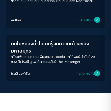
ชาติสมัยใหม่ลงเนื้อหนังของเราจนแทบลบไม่ออก ผลิตซ้ำความ
โกรธเกรี้ยวและวาทกรรมเสียดินแดน จนคำถามอีกประการที่สำคัญ
ว่า ‘ดินแดนที่เสียเป็นของเราจริงหรือ?’ ลางเลือนจนแทบไม่สลัก
ACCESS
IBILITY
สำคัญ
Author
READ MORE
Columnist
ขนาดตัวอักษร
A-
A
A+
A++
กบในหนองน้ำไม่เคยรู้จักความกว้างของ
ระยะห่างข้อความ
มหาสมุทร
ปกติ
มาก
มากที่สุด
กว้างเพียงกะลา แคบเพียงกะลา น่าขบขัน... กวีนิพนธ์ ลำดับที่ 28
ของ ด๊ะ โรสนี นูรฟารีดาในคอลัมน์ The Passenger
ปรับสีสำหรับตาบอดสี
โรสนี นูรฟารีดา
READ MORE
ปิด
Protan
Deutan
Tritan
คอนทราสต์สูง
โหมดขาวดำ