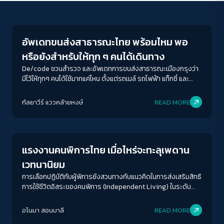
News
อัพเดทขนส่งสาธารณะไทย พร้อมไหม พอ
หรือยังสำหรับให้ทุก ๆ คนได้เดินทาง
De/code ชวนสำรวจ และอัพเดทการขนส่งสาธารณะเมืองกรุงว่า
มีไว้ให้ทุกๆ คนได้ใช้มากแค่ไหน ตั้งแต่รถเมล์ รถไฟฟ้า แท็กซี่ และ
ทางเท้า
ACCESS
IBILITY
กัลยาวีร์ แววคล้ายหงษ์
READ MORE
Interviews
ขนาดตัวอักษร
A-
A
A+
A++
แรงงานคนพิการไทย เมื่อไหร่จะทะลุเพดาน
ระยะห่างข้อความ
เวทนานิยม
ปกติ
มาก
มากที่สุด
การเลือกปฏิบัติกับผู้พิการยังสวนทางกับแนวคิดในการส่งเสริมสิทธิ
การใช้ชีวิตอิสระของคนพิการ (Independent Living) ในระดับ
สากล หากสังคมยังสงสัยในศักยภาพและความสามารถของ
ปรับสีสำหรับตาบอดสี
แรงงานผู้พิการ
อโนมา สอนบาลี
READ MORE
ปิด
Protan
Deutan
Tritan