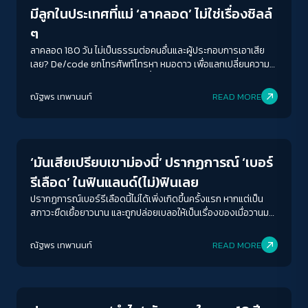
มีลูกในประเทศที่แม่ ‘ลาคลอด’ ไม่ใช่เรื่องชิลล์
ๆ
ลาคลอด 180 วัน ไม่เป็นธรรมต่อคนอื่นและผู้ประกอบการเอาเสีย
เลย? De/code ยกโทรศัพท์โทรหา หมอดาว เพื่อแลกเปลี่ยนความ
คิดเห็นในประเด็นสิทธิลาคลอดที่ย้ำเตือนว่า ขณะที่สังคมหันมาถก
เถียงกันเองนั้น ก็ได้เปิดช่องให้ระบบที่มีอำนาจอย่างรัฐ ทุนนิยม และ
ณัฐพร เทพานนท์
READ MORE
ปิตาธิปไตยลอยตัวเหนือปัญหาที่ตนก่อเสมอมา
Story
‘มันเสียเปรียบเขาม่องนี่’ ปรากฏการณ์ ‘เบอร์
รีเลือด’ ในฟินแลนด์(ไม่)ฟินเลย
ปรากฏการณ์เบอร์รีเลือดนี้ไม่ได้เพิ่งเกิดขึ้นครั้งแรก หากแต่เป็น
สภาวะยืดเยื้อยาวนาน และถูกปล่อยเบลอให้เป็นเรื่องของเมื่อวานมา
หลายปี โดยที่ผู้ได้รับผลกระทบที่ไม่ว่าจะหน้าเก่า หรือใหม่ก็ต่างไม่ได้
รับความเป็นธรรมอย่างที่ควรจะเป็นกันทั้งสิ้น
ณัฐพร เทพานนท์
READ MORE
Story