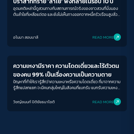
ปราสาททราย ‘ลำไย’ พังทลายในรอบ 10 ปี
อุดมคติเหล่านี้ดูสวนทางกับสถานการณ์จริงของชาวสวนที่นั่งมอง
ต้นลำใยที่เหลือแต่ตอ และยังไม่เห็นทางออกจากหนี้ครัวเรือนสูงลิ่ว
ในปีนี้ ลองมาฟังความเป็นจริงจาก “เลียบ” หญิงชาวสวนที่โตมาก
ลางสวนลำใยที่จังหวัดลำพูน เธอจะเล่าถึงความเปราะบางของอาชีพ
เกษตรกรไทยให้ฟังตั้งแต่ต้น
อโนมา สอนบาลี
READ MORE
Story
ACCESS
IBILITY
ความเหงามีราคา ความโดดเดี่ยวและไร้ตัวตน
ขนาดตัวอักษร
ของคน 99% เป็นเรื่องความเป็นความตาย
A-
A
A+
A++
ปัญหาที่ทำให้เรารู้สึกว่าความเหงาหรือความโดดเดี่ยว ที่มาจากความ
รู้สึกแปลกแยก จะมีคนกลุ่มใหญ่ในสังคมที่แบกรับ แบกรับความเหงา
ระยะห่างข้อความ
ความแปลกแยก มากกว่าคนที่มีอำนาจทางเศรษฐกิจหรืออำนาจ
ทางการเมือง อันนี้จะไม่ใช่ความเหงาหรือแปลกแยกในสภาวะปกติ
ปกติ
มาก
มากที่สุด
วิชญ์ช​นนท์​ ปิติ​ชัย​ธ​นา​โชติ​
READ MORE
เป็นสิ่งที่แก้ไขได้ มันสามารถเชื่อมโยงได้กับความเหลื่อมล้ำทาง
เศรษฐกิจ
ปรับสีสำหรับตาบอดสี
ปิด
Protan
Deutan
Tritan