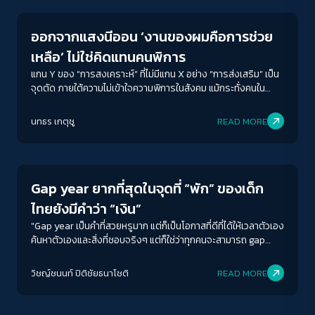
สีชมพูอ่อนสวยงาม กระทรวงกลาโหม สักการะศาลหลักเมืองเรา
ข้ามถนนกันตรงนี้ ได้คุยสาลี่ถึงรู้ว่าเป็นครั้งแรกของเพื่อนวีลแชร์
อีกหลายคนที่ได้มาเดินสนามหลวงอย่างใกล้ชิด ชมความสวยงาม
ออกจากแสงนีออน ‘งานของผมคือการช่วย
ของเกาะรัตนโกสินทร์กันแบบ 360° กันไปเล๊ยย ฮิ๊วว
เหลือ’ ไม่ใช่คิดแทนคนพิการ
แกน Y ของ “การสงเคราะห์” ที่ไม่มีแกน X อย่าง “การส่งเสริม” เป็น
จุดตัด ภายใต้ความไม่เข้าใจความพิการในสังคม แม้กระทั่งคนใน
ครอบครัวของผู้พิการเองก็ตาม PA จึงมีอยู่ เพื่อที่จะให้คนพิการได้
ใช้ชีวิต แบบที่ไม่มีใครต้องคิดแทนว่าพวกเขาควรจะมีชีวิตอย่างไร
นทธร เกตุชู
READ MORE
Story
Gap year ยากที่สุดในจุดที่ “พัก” ของเด็ก
ไทยยังมีคำว่า “เงิน”
"Gap year เป็นคำที่สวยหรูมาก แต่ก็เป็นโอกาสที่ดีที่ได้ให้เวลาตัวเอง
ค้นหาตัวเองและสิ่งที่ชอบจริงๆ แต่ก็ใช่ว่าทุกคนจะสามารถ gap
year ด้วยเหตุผลนี้ได้จริงๆ”
วิชญ์ช​นนท์​ ปิติ​ชัย​ธ​นา​โชติ​
READ MORE
Story