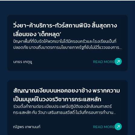
Story
วิ่งยา-ค้าบริการ-ทัวร์สถานพินิจ สิ้นสุดทาง
เลื่อนของ ‘เด็กหลุด’
ปัญหาพื้นที่ที่บีบรัดให้พวกเขาไม่ได้มีครอบครัวและโรงเรียนเป็นที่
ปลอดภัย มาจนถึงมาตรการนโยบายภาครัฐที่ยังไม่มีวี่แววของการ
รองรับพวกเขา จากชานชาลาบ้านเกิดมาถึงหัวลำโพง นี่คือการเดิน
ทางมาสุดขอบของเด็กที่ระบบตกสำรวจหลายคนได้มาถึง และยัง
นทธร เกตุชู
READ MORE
ไม่มีกริ่งดังให้พวกเขากลับเข้าห้องเรียนสักที
Story
สัญญาณเงียบบนหอคอยงาช้าง พรากความ
เป็นมนุษย์ในวงจรวิชาการกระแสหลัก
ร่วมตั้งคำถามต่อระเบียบประเพณีปฏิบัติของนักสังคมศาสตร์
กระแสหลัก กับ วัจนา เสริมสาธนสวัสดิ์ ในวันที่กรอบการทำงาน
วิชาการที่มีขึ้นเพื่อศึกษามนุษย์พรากความเป็นมนุษย์ไปจากผู้ศึกษา
เป็นอันดับแรก
ณัฐพร เทพานนท์
READ MORE
Story