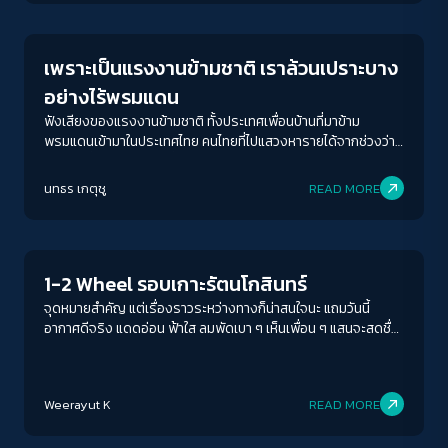
เพราะเป็นแรงงานข้ามชาติ เราล้วนเปราะบาง
อย่างไร้พรมแดน
ฟังเสียงของแรงงานข้ามชาติ ทั้งประเทศเพื่อนบ้านที่มาข้าม
พรมแดนเข้ามาในประเทศไทย คนไทยที่ไปแสวงหารายได้จากช่วงว่าง
ฤดูเก็บเกี่ยว และคนไทยที่เป็นแรงงานนอกระบบ จากกิจกรรม "คน
ทำงานข้ามชาติ: เราทุกคนล้วนเปราะบางอย่างไร้พรมแดน" เพราะ
นทธร เกตุชู
READ MORE
ความเปราะบางที่ว่า ได้เกิดขึ้นไปแล้วกับพวกเราทุกคน
Story
1-2 Wheel รอบเกาะรัตนโกสินทร์
จุดหมายสำคัญ แต่เรื่องราวระหว่างทางก็น่าสนใจนะ แถมวันนี้
อากาศดีจริง แดดอ่อน ฟ้าใส ลมพัดเบา ๆ เห็นเพื่อน ๆ แสนจะสดชื่น
คึกคัก ทั้งที่ก่อนเดินทางยังกังวลว่าเพื่อนจะร้อนไหม เช้านี้อากาศดี
แม้สายแล้วแดดไม่แรง ลมอ่อนพัดพาใจเราเบิกบาน เราเดินตามกัน
เข็นเร็วบ้าง ช้าบ้าง พูดคุยเย้าแหย่ เสียงหัวเราะเบา ๆ ลอยมาเป็น
Weerayut K
READ MORE
ระยะ ผ่านจุดไหนถูกใจ สาลี่ เจี้ยบ พี่แอ๊ด พี่ฉวีวรรณ คุณณุ น้องอา
สาฯ แวะถ่ายรูปกันสักนิด สวนสราญรมย์ อนุสาวรีย์รัชกาลที่ 4
Story