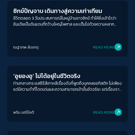
ซิกข์ปัญจาบ เดินทางสู่ความเท่าเทียม
ชีวิตตลอด 3 วันประสบการณ์ในหมู่บ้านชาวซิกข์ ทำให้ยิ่งเข้าใจว่า
อินเดียเป็นดินแดนที่กว้างใหญ่ไพศาล และเต็มไปด้วยความหลาก
หลาย เป็นความหลากหลายที่มากกว่าสิ่งที่ผมเจอมาทั้งชีวิต มันทำให้
เราได้เรียนรู้ว่าการจะยอมรับและเข้าใจความหลากหลาย ที่แตกต่าง
จากสิ่งที่เราเห็นและเป็นมา
ณฐาภพ สังเกตุ
READ MORE
Story
‘อูยองอู’ ไม่ได้อยู่ในชีวิตจริง
ท่ามกลางกระแสซีรีส์เกาหลีเรื่องดังที่พูดถึงบุคคลออทิสติก ไม่เพียง
แต่มีความจำที่โดดเด่นและความสามารถเข้าขั้นอัจฉริยะ แต่เรื่องราว
ยังดำเนินไปรอบๆคนใกล้ชิด เพื่อน ครอบครัว หรือแม้แต่ความ
สัมพันธ์ในรูปแบบคนรักได้อย่างน่าสนใจ ชวนให้พวกเราแฟนซีรีส์
สงสัยว่าในชีวิตจริงนั้น คนออทิสติกกำลังเผชิญกับอะไร แตกต่าง
พริม มณีโชติ
READ MORE
จากตัวละครที่ปรากฎในหน้าจอมากน้อยแค่ไหน มีความจริงระหว่าง
บรรทัดในบทสนทนาของตัวละครหรือไม่ ?
Story