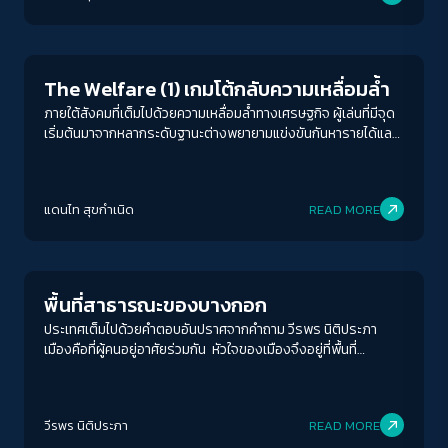
สวัสดิการด้านใดมีเงินครบถ้วนตามที่กำหนด ผู้เล่น ‘ทุกคน’ ก็จะ
Welfare state
เสมือนได้รับประกันในด้านนั้น ๆ ไปเลย ไม่ว่าจะมีประกันอยู่แล้วหรือไม่
และไม่ว่าจะลงเงินเท่าไหร่ก็ตาม ถ้านึกง่าย ๆ สวัสดิการก็คือการซื้อ
ประกันที่ครอบคลุมทุกผู้เล่นไม่ใช่แค่คนที่จ่ายเงิน โดยต้นทุนนการซื้อ
The Welfare (1) เกมโต้กลับความเหลื่อมล้ำ
สวัสดิการแต่ละด้านก็จะสูงกว่าการซื้อประกันอยู่แล้ว (เพราะ
ครอบคลุมทุกคน)​ อย่างไรก็ดีถ้าหารเฉลี่ยต่อครัวเรือนค่าใช้จ่ายใน
ภายใต้สังคมที่เต็มไปด้วยความเหลื่อมล้ำทางเศรษฐกิจ ผู้เล่นที่มีจุด
การลงทุนในสวัสดิการก็จะถูกกว่าการซื้อประกันของแต่ละคน
เริ่มต้นมาจากหลากระดับฐานะต่างพยายามแข่งขันกันหารายได้และ
สร้างความมั่นคงทางเศรษฐกิจให้แก่ครอบครัวของตนเอง อย่างไร
ก็ดีเส้นทางชีวิตก็ใช่ว่าจะโรยด้วยกลีบกุหลาบ การต้องเผชิญกับ
ความเสี่ยงที่ไม่คาดคิดก็อาจทำให้การหาเลี้ยงครอบครัวต้องหยุด
แดนไท สุขกำเนิด
READ MORE
ชะงักลง สำหรับคนที่มีทุนทรัพย์เรื่องเล็กน้อยเหล่านี้ก็สามารถ
ป้องกันได้ด้วยการซื้อประกัน คำถามคือ แล้วคนที่เหลือหล่ะ จะทำ
Columnist
ACCESS
IBILITY
อย่างไรดี?
พื้นที่สาธารณะของบางกอก
ขนาดตัวอักษร
ประเทศเต็มไปด้วยคำตอบอันปราศจากคำถาม วีรพร นิติประภา
A-
A
A+
A++
เมืองคือที่ผู้คนอยู่อาศัยร่วมกัน หัวใจของเมืองจึงอยู่ที่พื้นที่
สาธารณะหรือพื้นที่ที่ไม่ใช่ของใครคนใดแต่เป็นของทุกคน ไม่ใช่บ้าน
ระยะห่างข้อความ
เรือนส่วนตัวของใครของมัน สำหรับคนชั้นกลางในกรุงเทพฯ ที่มี
รายได้มากพอจะมีที่อยู่อาศัยกว้างขวางสักหน่อย …ไม่ต้องใหญ่ มีเงิน
ปกติ
มาก
มากที่สุด
วีรพร นิติประภา
READ MORE
เหลือพอท่องเที่ยวใกล้ไกลบ้าง …ไม่ต้องบ่อย หรือมีรายได้มากพอจะ