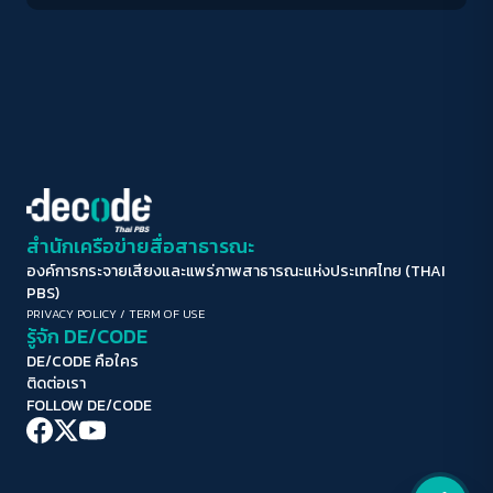
ขับรถยนต์ส่วนตัวขับไปกินอาหารตามร้านชานเมืองหรือริมน้ำ …บาง
ปรับสีสำหรับตาบอดสี
ครั้ง พื้นที่สาธารณะอาจไม่มีความสำคัญมากนัก แต่คนจำนวนมาก
ของกรุงเทพฯ ซึ่งเป็นหนึ่งเมืองประชากรมากที่สุดในโลก นอกจาก
ปิด
Protan
Deutan
Tritan
จะใช้ชีวิตประจำวันในพื้นที่จอแจพลุกพล่าน เดินทางโดยรถโดยสาร
ยัดเยียดแออัด มีความสามารถเช่าพักที่อาศัยได้แค่ห้องเล็ก ๆ คับ
แคบ และหลายคน…ห้องที่ว่ายังใช้อาศัยร่วมกันทั้งครอบครัวจนล้น มิ
คอนทราสต์สูง
หนำซ้ำยังซ่อนอยู่ในกลางชุมชนแออัดทั้งแนวตั้งและแนวนอน …พวก
เขาไม่มีรายได้มากพอจะเดินทางออกไปสูดอากาศหรือหย่อนใจที่ไหน
โหมดขาวดำ
พื้นที่สาธารณะที่มีไม่มากนักเมื่อเทียบกับอัตราประชากรจึงเรียกได้
ว่าเป็นหนึ่งในสิ่งจำเป็นขั้นพื้นฐานด้วยซ้ำ มันสำคัญยิ่งยวดต่อสุข
ภาวะทางกายและใจ และเป็นสิ่งเหลือหล่อเลี้ยงยืนยันความเป็นมนุษย์
ฟอนต์อ่านง่าย
สำนักเครือข่ายสื่อสาธารณะ
ก็ว่าได้ ไม่ใช่แค่ที่ให้หย่อนใจซึ่งฟังดูหรูหราและไม่มีความจำเป็น พื้นที่
สาธารณะในเมืองส่วนใหญ่คือทางเท้า ซึ่งก็แคบ ๆ เป็นคอนกรีต
องค์การกระจายเสียงและแพร่ภาพสาธารณะแห่งประเทศไทย (THAI
เน้นลิงก์
เปลือยร้อน ๆ ใกล้ย่านชุมชนก็จะทั้งพลุกพล่านและสกปรก ไม่มีที่ให้
PBS)
นั่งพักเวลาเมื่อยด้วยซ้ำอย่าว่าแต่หย่อนใจ แถมยังทอดขนาบไปกับ
PRIVACY POLICY
/
TERM OF USE
ถนนจอแจที่รถติดขนัดเกือบทุกเส้น และเต็มไปด้วยควันไอเสีย พื้นที่
รู้จัก DE/CODE
เน้นกรอบ Focus
ว่างอย่างลานคอนกรีตหรือสนามหญ้าตามหน้าอาคารก็ไม่ใช่พื้นที่
DE/CODE คือใคร
สาธารณะ แต่เป็นสิทธิ์ของทั้งเอกชนและราชการ ซึ่งก็ปล่อยว่างไว้
ติดต่อเรา
ซ่อนรูปภาพ
เพียงเพื่อให้สถานที่ดูร่มรื่นสวย กับสงวนไว้ใช้จัดกิจกรรมส่วนตัว
FOLLOW DE/CODE
เท่านั้น และมีรักษาความปลอดภัยคอยตรวจตราดูแลไม่ให้คนเข้าไป
นั่งเล่นหย่อนใจ พื้นที่สาธารณะจริง ๆ จึงเหลือแค่สวนสาธารณะ ที่มี
ลดการเคลื่อนไหว
พื้นที่โล่งกว้างกับต้นไม้ใหญ่หน่อยก็มีสวนลุมพินี สวนเบญจ
กิตติ สวนรถไฟ สวนสราญรมย์ สวนรมณีนาถ สวนปทุมวนานุรักษ์ที่