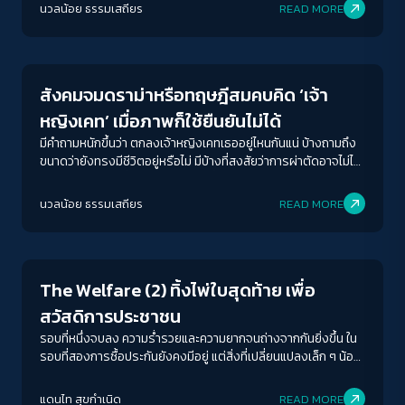
นวลน้อย ธรรมเสถียร
READ MORE
Columnist
สังคมจมดราม่าหรือทฤษฎีสมคบคิด ‘เจ้า
หญิงเคท’ เมื่อภาพก็ใช้ยืนยันไม่ได้
มีคำถามหนักขึ้นว่า ตกลงเจ้าหญิงเคทเธออยู่ไหนกันแน่ บ้างถามถึง
ขนาดว่ายังทรงมีชีวิตอยู่หรือไม่ มีบ้างที่สงสัยว่าการผ่าตัดอาจไม่ได้
ผลหรือไม่ก็มีโรคที่ร้ายแรงมากกว่าที่เปิดเผยออกมา มีคนถามไปถึง
การถูกทำร้ายร่างกายหรือถูกกักบริเวณก็มี รวมไปถึงที่ว่าหลบซ่อน
นวลน้อย ธรรมเสถียร
READ MORE
ตัวด้วย คือโลกโซเชียลนั้นเหมือนจะพร้อมจะเป็นแหล่งบ่มเพาะทฤษฎี
Welfare state
สมคบคิดตลอดเวลา
The Welfare (2) ทิ้งไพ่ใบสุดท้าย เพื่อ
สวัสดิการประชาชน
รอบที่หนึ่งจบลง ความร่ำรวยและความยากจนถ่างจากกันยิ่งขึ้น ใน
รอบที่สองการซื้อประกันยังคงมีอยู่ แต่สิ่งที่เปลี่ยนแปลงเล็ก ๆ น้อย
ๆ คือ ‘สวัสดิการ’ นั้นได้ถูกเพิ่มเข้ามาแล้ว! ในรอบนี้ผู้เล่นมีทางเลือกที่
จะลงขันบริจาคเงินเพื่อสร้างสวัสดิการในด้านต่าง ๆ โดยที่เมื่อ
แดนไท สุขกำเนิด
READ MORE