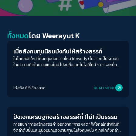
Economy
ทั้งหมด
โดย
Weerayut K
เมื่อสังคมทุนนิยมบังคับให้สร้างสรรค์
ในโลกสมัยใหม่ที่หมกมุ่นกับความใหม่ (novelty) ไม่ว่าจะเป็นระบอบ
ใหม่ ความคิดใหม่ คนแบบใหม่ ไปจนถึงเทคโนโลยีใหม่ ๆ การจะเป็น
“คนสมัยใหม่” ก็ย่อมจะต้องผูกอยู่กับการเป็นคนที่ทำอะไรใหม่ ๆ อยู่ใน
สังคมใหม่ ๆ หรือแม้แต่ใช้แกตเจทใหม่ ๆ อยู่ตลอดเวลา แน่นอนว่า
สังคมสมัยใหม่ที่ให้บทบาทแก่มนุษย์มาแทนที่พระผู้เป็นเจ้าก็ทำให้
เก่งกิจ กิติเรียงลาภ
READ MORE
มนุษย์กลายมาเป็นองค์ประธานผู้สร้างสรรค์สิ่งใหม่ ๆ ด้วย
Economy
ปัจเจกเศรษฐกิจสร้างสรรค์ที่ (ไม่) เป็นธรรม
การแยก “การสร้างสรรค์” ออกจาก “การผลิต” ก็คือกลไกสำคัญที่
จัดลำดับชั้นและแบ่งแยกแรงงานภายในสังคมหนึ่ง ๆ กลไกดังกล่าว