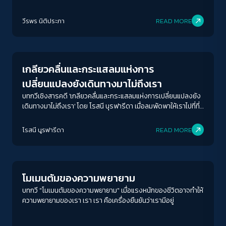
วีรพร นิติประภา
READ MORE
Human & Society
เกลียวคลื่นและกระแสลมแห่งการ
เปลี่ยนแปลงยังเดินทางมาไม่ถึงเรา
บทกวีเชิงสารคดี 'เกลียวคลื่นและกระแสลมแห่งการเปลี่ยนแปลงยัง
เดินทางมาไม่ถึงเรา' โดย โรสนี นุรฟารีดา เมื่อลมพัดพาให้เราไปที่ที่
ไม่เคยนึกจะมา และลมก็พัดพาไปที่ที่เราไม่เคยคิดจะไปเหมือนกัน
โรสนี นูรฟารีดา
READ MORE
Human & Society
โมเมนตัมของความพยายาม
บทกวี "โมเมนตัมของความพยายาม" เมื่อแรงหนักของชีวิตอาจทำให้
ความพยายามของเรา เรา เรา คือเครื่องยืนยันว่าเรามีอยู่