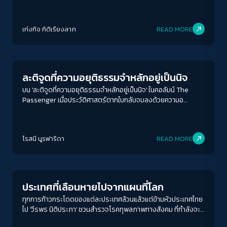
นี้เองได้ทำหน้าที่ค้ำยันความเหลื่อมล้ำสารพัดแบบเอาไว้ และเป็น
เครื่องมือในการปลอบประโลมความล้มเหลวผ่านการที่ผู้คนที่ล้ม
เหลวในระบบต้องหัดโทษตัวเองว่า สาเหตุของความล้มเหลวเกิดจาก
เก่งกิจ กิติเรียงลาภ
READ MORE
พวกเขาสร้างสรรค์ไม่พอ หรือไม่มีความคิดสร้างสรรค์ด้วย
Conflict Resolution
ละติจูดที่ความอยุติธรรมจำหลักอยู่เป็นนิจ
บน 'ละติจูดที่ความอยุติธรรมจำหลักอยู่เป็นนิจ' ในคอลัมน์ The
Passenger เมื่อประวัติศาสตร์ตากใบกลับจบลงด้วยความอ
ยุติธรรม แต่ความเจ็บปวดของพ่อ แม่ พี่ น้อง ของชาวบ้านชายแดน
ใต้ยังคงวนเวียนไม่สิ้นสุดเมื่อความยุติธรรมไม่มาถึงสักที
โรสนี นูรฟารีดา
READ MORE
Columnist
ประเทศที่เลือนหายไปจากแผนที่โลก
ทุกการก้าวกระโดดของแต่ละประเทศล้วนแล้วแต่ข้ามหัวประเทศไทย
ไป 'วีรพร นิติประภา' ชวนสำรวจโรคทุพลภาพทางสังคม ที่กำลังจะ
พาประเทศไทยเลือนหายไปจากแผนที่โลก