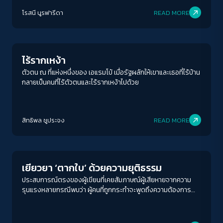
โรสนี นูรฟารีดา
READ MORE
Inequality
ไร้รากเหง้า
ตัวตน ณ ที่แห่งหนึ่งของ เอแรมโบ้ เมื่อรัฐผลักให้เขาและเธอที่ไร้บ้าน
กลายเป็นคนที่ไร้ตัวตนและไร้รากเหง้าไปด้วย
สิทธิพล ชูประจง
READ MORE
Columnist
เยียวยา ‘ตากใบ’ ด้วยความยุติธรรม
ประสบการณ์ตรงของผู้เขียนที่เคยสัมภาษณ์ผู้เสียหายจากความ
รุนแรงหลายกรณีพบว่า ผู้คนที่ถูกกระทำจะพูดถึงความต้องการ
สองเรื่องสำคัญ หนึ่งก็คือความเป็นธรรม สองคือความจริง เรื่อง
เงิน พวกเขารับตามสภาพ เรื่องน้ำใจ แน่นอนพวกเขายินดี แต่สอง
สิ่งแรกคือ สิ่งที่พวกเขาต้องการมากที่สุด