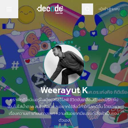
เข้าสู่ระบบ
AUTHOR
Weerayut K
กราฟิกดีไซน์เนอร์ในเมืองสโลว์ไลฟ์ ชีวิตขับเคลื่อนด้วยอเมริกาโน่
เย็นไม่ใส่น้ำตาล สนใจศิลปะและอยากใช้สิ่งนี้ทำให้โลกดีขึ้น โดยเฉพาะ
เรื่องความเท่าเทียมทางเพศ ความฝันอยากมีแบรนด์เสื้อผ้าเป็นของ
ตัวเอง
35
บทความ