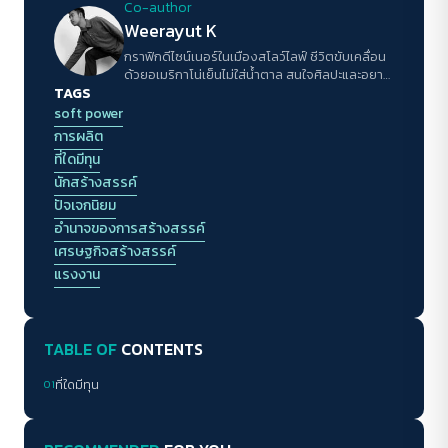
สังคมนิยมและประเด็นแรงงาน
Co-author
Weerayut K
กราฟิกดีไซน์เนอร์ในเมืองสโลว์ไลฟ์ ชีวิตขับเคลื่อน
ด้วยอเมริกาโน่เย็นไม่ใส่น้ำตาล สนใจศิลปะและอยาก
TAGS
ใช้สิ่งนี้ทำให้โลกดีขึ้น โดยเฉพาะเรื่องความเท่าเทียม
ทางเพศ ความฝันอยากมีแบรนด์เสื้อผ้าเป็นของตัว
soft power
เอง
การผลิต
ที่ใดมีทุน
นักสร้างสรรค์
ปัจเจกนิยม
อำนาจของการสร้างสรรค์
เศรษฐกิจสร้างสรรค์
แรงงาน
TABLE OF
CONTENTS
01
ที่ใดมีทุน