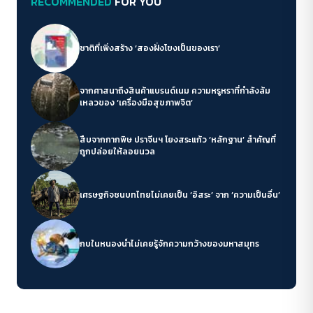
RECOMMENDED
FOR YOU
ชาติที่เพิ่งสร้าง ‘สองฝั่งโขงเป็นของเรา’
จากศาสนาถึงสินค้าแบรนด์เนม ความหรูหราที่กำลังล้ม
เหลวของ ‘เครื่องมือสุขภาพจิต’
สืบจากกากพิษ ปราจีนฯ โยงสระแก้ว ‘หลักฐาน’ สำคัญที่
ถูกปล่อยให้ลอยนวล
เศรษฐกิจชนบทไทยไม่เคยเป็น ‘อิสระ’ จาก ‘ความเป็นอื่น’
กบในหนองน้ำไม่เคยรู้จักความกว้างของมหาสมุทร