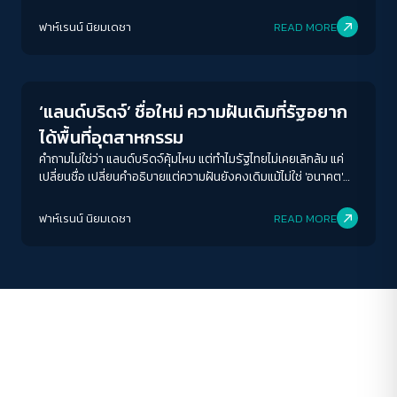
พื้นที่ที่สะท้อนความสัมพันธ์ระหว่างรัฐ อำนาจ ทุน อย่างชัดเจนที่สุด
ACCESS
IBILITY
ฟาห์เรนน์ นิยมเดชา
READ MORE
Economy
ขนาดตัวอักษร
A-
A
A+
A++
‘แลนด์บริดจ์’ ชื่อใหม่ ความฝันเดิมที่รัฐอยาก
ระยะห่างข้อความ
ได้พื้นที่อุตสาหกรรม
ปกติ
มาก
มากที่สุด
คำถามไม่ใช่ว่า แลนด์บริดจ์คุ้มไหม แต่ทำไมรัฐไทยไม่เคยเลิกล้ม แค่
เปลี่ยนชื่อ เปลี่ยนคำอธิบายแต่ความฝันยังคงเดิมแม้ไม่ใช่ 'อนาคต'
ของลูกหลานก็ตามที
ปรับสีสำหรับตาบอดสี
ฟาห์เรนน์ นิยมเดชา
READ MORE
ปิด
Protan
Deutan
Tritan
คอนทราสต์สูง
โหมดขาวดำ
ฟอนต์อ่านง่าย