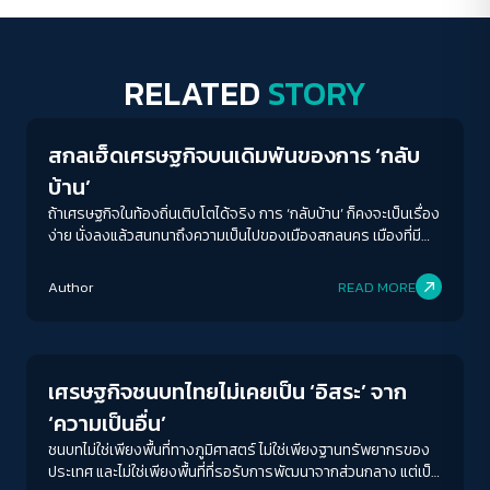
RELATED
STORY
Economy
สกลเฮ็ดเศรษฐกิจบนเดิมพันของการ ‘กลับ
บ้าน’
ถ้าเศรษฐกิจในท้องถิ่นเติบโตได้จริง การ ‘กลับบ้าน’ ก็คงจะเป็นเรื่อง
ง่าย นั่งลงแล้วสนทนาถึงความเป็นไปของเมืองสกลนคร เมืองที่มี
เครื่องยนต์หลายตัว แต่ยังไม่มี ‘เกียร์’ ที่จะทำให้ทั้งหมดเดินเคลื่อนไป
พร้อมกัน
Author
READ MORE
Economy
เศรษฐกิจชนบทไทยไม่เคยเป็น ‘อิสระ’ จาก
‘ความเป็นอื่น’
ชนบทไม่ใช่เพียงพื้นที่ทางภูมิศาสตร์ ไม่ใช่เพียงฐานทรัพยากรของ
ประเทศ และไม่ใช่เพียงพื้นที่ที่รอรับการพัฒนาจากส่วนกลาง แต่เป็น