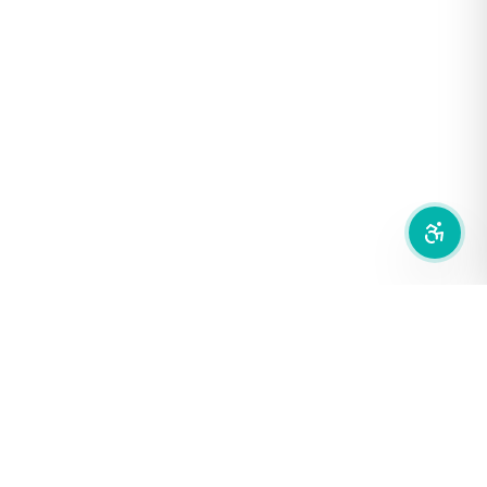
เน้นลิงก์
เน้นกรอบ Focus
ซ่อนรูปภาพ
ลดการเคลื่อนไหว
สำนักเครือข่ายสื่อสาธารณะ
องค์การกระจายเสียงและแพร่ภาพสาธารณะแห่งประเทศไทย (THAI
PBS)
PRIVACY POLICY
/
TERM OF USE
รู้จัก DE/CODE