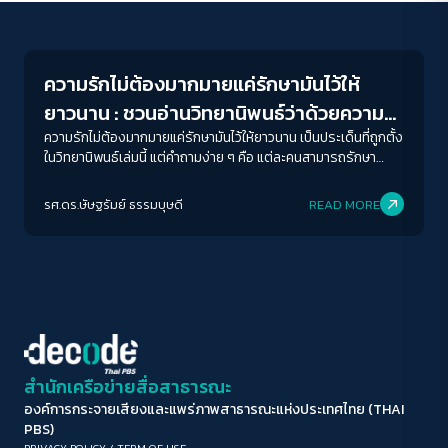
Human & Society
ขนาดตัวอักษร
A-
A
A+
A++
ความรักไม่ต้องมากมายแค่รักษามันไว้ให้
ระยะห่างข้อความ
ยาวนาน : ชวนอ่านวิทยานิพนธ์ว่าด้วยความ
ปกติ
มาก
มากที่สุด
รักในโลกเหลื่อมล้ำ
ความรักไม่ต้องมากมายแค่รักษามันไว้ให้ยาวนาน เป็นประเด็นที่ถูกตั้ง
ในวิทยานิพนธ์เล่มนี้ แต่คำถามง่าย ๆ คือ แต่ละคนสามารถรักษา
ความรักได้เท่า ๆ กันหรือไม่ หรือในอีกทางหนึ่งผู้คนที่มีประสบการณ์
ปรับสีสำหรับตาบอดสี
ที่หลากหลายแตกต่างกัน พื้นหลังทางเศรษฐกิจสังคมแตกต่างกันจะ
รศ.ดร.ษัษฐรัมย์ ธรรมบุษดี
READ MORE
ปิด
Protan
Deutan
Tritan
นิยามความรักเหมือนกันหรือไม่ เป็นคำถามที่มนุษย์ถามกันมาหลาย
ศตวรรษ ทั้งในประวัติศาสตร์ บทกวี บทเพลงที่เราต่างเพียรถามกัน
ว่า “รักคืออะไร” ในงานวิจัยนี้ได้ฉายภาพให้เห็นว่า สำหรับอารยธรรม
คอนทราสต์สูง
ของมนุษย์ นิยามความรักแบบทางการในแต่ละยุคสมัยก็มีความแตก
ต่างกัน
โหมดขาวดำ
ฟอนต์อ่านง่าย
สำนักเครือข่ายสื่อสาธารณะ
องค์การกระจายเสียงและแพร่ภาพสาธารณะแห่งประเทศไทย (THAI
เน้นลิงก์
PBS)