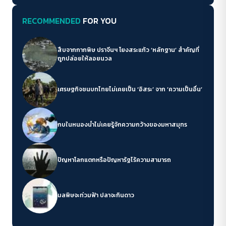
RECOMMENDED
FOR YOU
สืบจากกากพิษ ปราจีนฯ โยงสระแก้ว ‘หลักฐาน’ สำคัญที่
ถูกปล่อยให้ลอยนวล
เศรษฐกิจชนบทไทยไม่เคยเป็น ‘อิสระ’ จาก ‘ความเป็นอื่น’
กบในหนองน้ำไม่เคยรู้จักความกว้างของมหาสมุทร
ปัญหาโลกแตกหรือปัญหารัฐไร้ความสามารถ
มลพิษจะท่วมฟ้า ปลาจะกินดาว