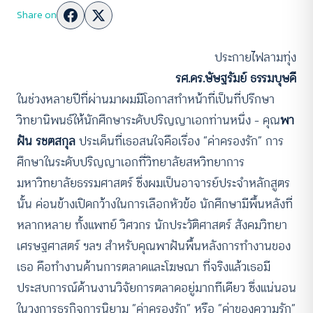
Share on
ประกายไฟลามทุ่ง
รศ.ดร.ษัษฐรัมย์ ธรรมบุษดี
ในช่วงหลายปีที่ผ่านมาผมมีโอกาสทำหน้าที่เป็นที่ปรึกษา
วิทยานิพนธ์ให้นักศึกษาระดับปริญญาเอกท่านหนึ่ง – คุณ
พา
ฝัน รชตสกุล
ประเด็นที่เธอสนใจคือเรื่อง “ค่าครองรัก” การ
ศึกษาในระดับปริญญาเอกที่วิทยาลัยสหวิทยาการ
มหาวิทยาลัยธรรมศาสตร์ ซึ่งผมเป็นอาจารย์ประจำหลักสูตร
นั้น ค่อนข้างเปิดกว้างในการเลือกหัวข้อ นักศึกษามีพื้นหลังที่
หลากหลาย ทั้งแพทย์ วิศวกร นักประวัติศาสตร์ สังคมวิทยา
เศรษฐศาสตร์ ฯลฯ สำหรับคุณพาฝันพื้นหลังการทำงานของ
เธอ คือทำงานด้านการตลาดและโฆษณา ที่จริงแล้วเธอมี
ประสบการณ์ด้านงานวิจัยการตลาดอยู่มากทีเดียว ซึ่งแน่นอน
ในวงการธุรกิจการนิยาม “ค่าครองรัก” หรือ “ค่าของความรัก”