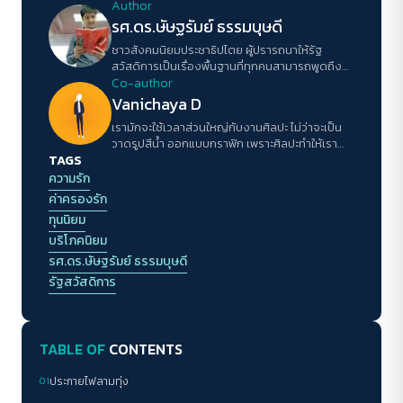
Author
รศ.ดร.ษัษฐรัมย์ ธรรมบุษดี
ชาวสังคมนิยมประชาธิปไตย ผู้ปรารถนาให้รัฐ
สวัสดิการเป็นเรื่องพื้นฐานที่ทุกคนสามารถพูดถึง
อธิบายและเรียกร้องได้
Co-author
Vanichaya D
เรามักจะใช้เวลาส่วนใหญ่กับงานศิลปะ ไม่ว่าจะเป็น
วาดรูปสีน้ำ ออกแบบกราฟิก เพราะศิลปะทำให้เรา
TAGS
รู้จักตีความสิ่งใด สิ่งหนึ่งด้วยความละเอียดอ่อน
ความรัก
ค่าครองรัก
ทุนนิยม
บริโภคนิยม
รศ.ดร.ษัษฐรัมย์ ธรรมบุษดี
รัฐสวัสดิการ
TABLE OF
CONTENTS
01
ประกายไฟลามทุ่ง