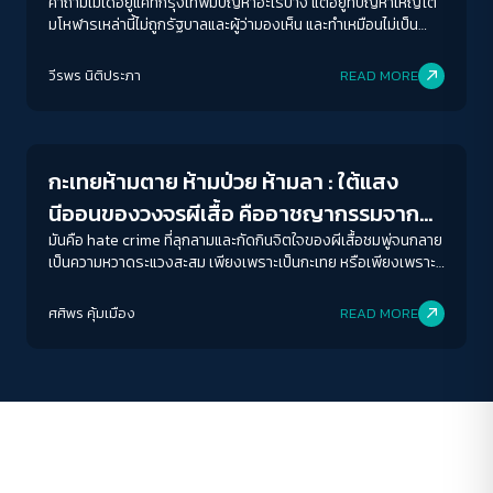
คำถามไม่ได้อยู่แค่ที่กรุงเทพมีปัญหาอะไรบ้าง แต่อยู่ที่ปัญหาใหญ่โต
มโหฬารเหล่านี้ไม่ถูกรัฐบาลและผู้ว่ามองเห็น และทำเหมือนไม่เป็น
ปัญหาต่างหาก
ACCESS
IBILITY
วีรพร นิติประภา
READ MORE
Gender & Sexuality
ขนาดตัวอักษร
A-
A
A+
A++
กะเทยห้ามตาย ห้ามป่วย ห้ามลา : ใต้แสง
ระยะห่างข้อความ
นีออนของวงจรผีเสื้อ คืออาชญากรรมจาก
ปกติ
มาก
มากที่สุด
ความเกลียดชัง Sex Worker
มันคือ hate crime ที่ลุกลามและกัดกินจิตใจของผีเสื้อชมพู่จนกลาย
เป็นความหวาดระแวงสะสม เพียงเพราะเป็นกะเทย หรือเพียงเพราะ
ทำงานขายบริการทางเพศ
ปรับสีสำหรับตาบอดสี
ศศิพร คุ้มเมือง
READ MORE
ปิด
Protan
Deutan
Tritan
คอนทราสต์สูง
โหมดขาวดำ