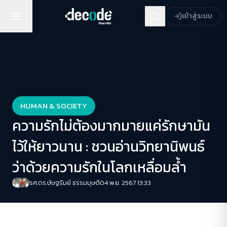
เข้าสู่ระบบ
HUMAN & SOCIETY
ความรักไม่ต้องมากมายแค่รักษามัน
ไว้ให้ยาวนาน : ชวนอ่านวิทยานิพนธ์
ว่าด้วยความรักในโลกเหลื่อมล้ำ
รศ.ดร.ษัษฐรัมย์ ธรรมบุษดี
04 พ.ย. 2567 13:33