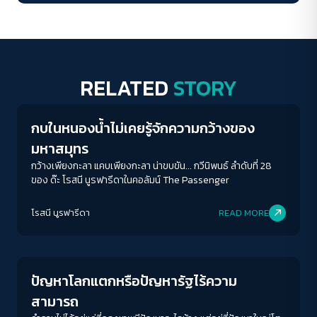
RELATED
STORY
Columnist
กบในหนองน้ำไม่เคยรู้จักความกว้างของ
มหาสมุทร
กว้างเพียงกะลา แคบเพียงกะลา น่าขบขัน... กวีนิพนธ์ ลำดับที่ 28
ของ ด๊ะ โรสนี นูรฟารีดาในคอลัมน์ The Passenger
โรสนี นูรฟารีดา
READ MORE
Columnist
ปัญหาโลกแตกหรือปัญหารัฐไร้ความ
สามารถ