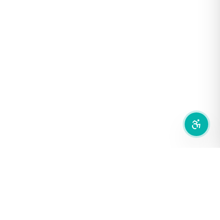
ฟอนต์อ่านง่าย
เน้นลิงก์
เน้นกรอบ Focus
ซ่อนรูปภาพ
ลดการเคลื่อนไหว
สำนักเครือข่ายสื่อสาธารณะ
องค์การกระจายเสียงและแพร่ภาพสาธารณะแห่งประเทศไทย (THAI
PBS)