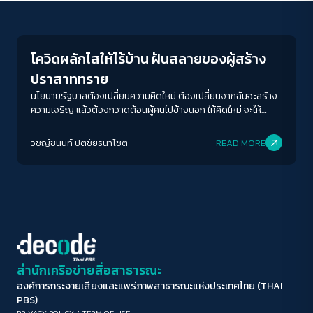
Welfare state
ขนาดตัวอักษร
A-
A
A+
A++
โควิดผลักไสให้ไร้บ้าน ฝันสลายของผู้สร้าง
ระยะห่างข้อความ
ปราสาททราย
ปกติ
มาก
มากที่สุด
นโยบายรัฐบาลต้องเปลี่ยนความคิดใหม่ ต้องเปลี่ยนจากฉันจะสร้าง
ความเจริญ แล้วต้องกวาดต้อนผู้คนไปข้างนอก ให้คิดใหม่ จะให้
คนจนอยู่ร่วมกับความเจริญได้อย่างไร
ปรับสีสำหรับตาบอดสี
วิชญ์ช​นนท์​ ปิติ​ชัย​ธ​นา​โชติ​
READ MORE
ปิด
Protan
Deutan
Tritan
คอนทราสต์สูง
โหมดขาวดำ
ฟอนต์อ่านง่าย
สำนักเครือข่ายสื่อสาธารณะ
องค์การกระจายเสียงและแพร่ภาพสาธารณะแห่งประเทศไทย (THAI
เน้นลิงก์
PBS)