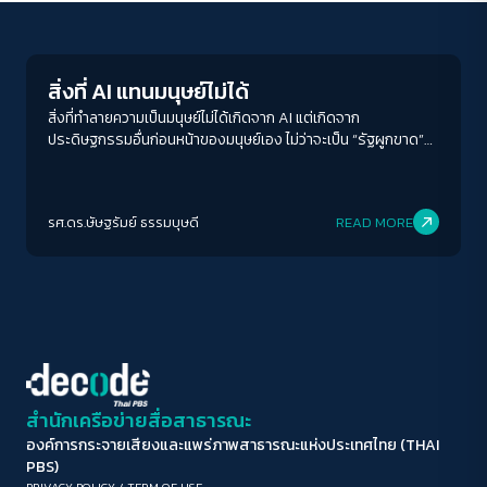
Columnist
ขนาดตัวอักษร
A-
A
A+
A++
สิ่งที่ AI แทนมนุษย์ไม่ได้
ระยะห่างข้อความ
สิ่งที่ทำลายความเป็นมนุษย์ไม่ได้เกิดจาก AI แต่เกิดจาก
ประดิษฐกรรมอื่นก่อนหน้าของมนุษย์เอง ไม่ว่าจะเป็น “รัฐผูกขาด”
ปกติ
มาก
มากที่สุด
“สงคราม” “ระบบทุนนิยม” “อำนาจนิยม” หากมนุษย์ปฏิเสธสิ่งเหล่านี้
ได้ เราก็จะสามารถใช้ AI เพื่อตอบสนองต่อความเป็นมนุษย์พื้นฐาน
ปรับสีสำหรับตาบอดสี
ของเราให้สมบูรณ์มากขึ้นได้
รศ.ดร.ษัษฐรัมย์ ธรรมบุษดี
READ MORE
ปิด
Protan
Deutan
Tritan
คอนทราสต์สูง
โหมดขาวดำ
ฟอนต์อ่านง่าย
สำนักเครือข่ายสื่อสาธารณะ
องค์การกระจายเสียงและแพร่ภาพสาธารณะแห่งประเทศไทย (THAI
เน้นลิงก์
PBS)