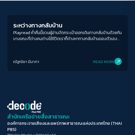
Play Read
ขนาดตัวอักษร
A-
A
A+
A++
ระหว่างทางกลับบ้าน
ระยะห่างข้อความ
Playread ค่ำคืนนี้ชวนผู้อ่านจัดกระเป๋าออกเดินทางกลับบ้านด้วยกัน
บางขณะที่ต่างคนต่างใช้ชีวิตเราก็ต่างหาทางกลับบ้านของตัวเอง
ปกติ
มาก
มากที่สุด
เป็นบ้านที่คุณจะได้ "พบ" เป็นบ้านที่คุณจะได้ "รัก" ในสถานพำนักอัน
เป็นนิรันดร์
ปรับสีสำหรับตาบอดสี
ณัฐณิชา มีนาภา
READ MORE
ปิด
Protan
Deutan
Tritan
คอนทราสต์สูง
โหมดขาวดำ
ฟอนต์อ่านง่าย
สำนักเครือข่ายสื่อสาธารณะ
องค์การกระจายเสียงและแพร่ภาพสาธารณะแห่งประเทศไทย (THAI
เน้นลิงก์
PBS)