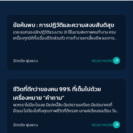
Columnist
ข้อค้นพบ : การปฏิวัติและความสงบสันติสุข
เดอะแบกของนักปฏิวัติแรงงาน 31 ปีในนามสหภาพคนทำงาน ครบ
เครื่องทุกมิติทั้งเรื่องชีวิตส่วนตัว การทำงานหาเลี้ยงชีพ และการ
เคลื่อนไหวกับสหภาพคนทำงานและการค้นพบสันติสุขที่แท้จริง
ฉัตรชัย พุ่มพวง
READ MORE
Economy
ชีวิตที่ดีกว่าของคน 99% ที่เต็มไปด้วย
เครื่องหมาย “คำถาม”
พวกเราไม่มีอะไรเลย มีแต่หนี้สิน มีแต่ความเครียด มีแต่อนาคตที่
มืดมน ไม่ต้องไปถึงคุณภาพชีวิตที่ดีหรอก เอาแค่เดือนชนเดือน วัน
ชนวันก็แย่แล้ว แค่ค่ากิน ค่าเช่า ค่าน้ำค่าไฟ ค่าเน็ต ค่าเดินทาง ค่าดูแล
ครอบครัว ก็ติดลบแล้ว
ฉัตรชัย พุ่มพวง
READ MORE
Economy