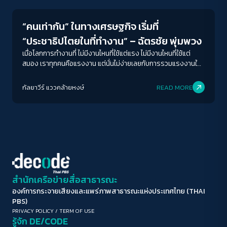
A-
A
A+
A++
“คนเท่ากัน” ในทางเศรษฐกิจ เริ่มที่
ระยะห่างข้อความ
“ประชาธิปไตยในที่ทำงาน” – ฉัตรชัย พุ่มพวง
ปกติ
มาก
มากที่สุด
เมื่อโลกการทำงานที่ ไม่มีงานไหนที่ใช้แต่แรง ไม่มีงานไหนที่ใช้แต่
สมอง เราทุกคนคือแรงงาน แต่นั่นไม่ง่ายเลยกับการรวมแรงงานใน
วันนี้ เมื่อทั้งมายาคติ วิถีชีวิต และวัฒนธรรม ภายใต้คำว่า “การ
ปรับสีสำหรับตาบอดสี
ทำงานในโลกทุนนิยม” ยังคงเกาะแน่น และรัดรึงเราให้ห่างจากการ
กัลยาวีร์ แววคล้ายหงษ์
READ MORE
ปิด
Protan
Deutan
Tritan
มองเห็น “พลัง” ของการรวมตัวในฐานะแรงงาน ผู้ซึ่งคือ “คน
สำคัญ” และเป็นฐานความสำเร็จของนายทุนขนาดใหญ่
คอนทราสต์สูง
โหมดขาวดำ
ฟอนต์อ่านง่าย
สำนักเครือข่ายสื่อสาธารณะ
องค์การกระจายเสียงและแพร่ภาพสาธารณะแห่งประเทศไทย (THAI
เน้นลิงก์
PBS)
PRIVACY POLICY
/
TERM OF USE
รู้จัก DE/CODE
เน้นกรอบ Focus