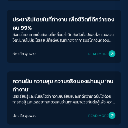
ประชาธิปไตยในที่ทำงาน เพื่อชีวิตที่ดีกว่าของ
คน 99%
สังคมไทยกลายเป็นสังคมที่เหลื่อมล้ำติดอันดับท็อปของโลก คนส่วน
ใหญ่แทบไม่มีอะไรเลย มีก็แต่หนี้สินที่เกิดจากการบริโภควันต่อวัน
หรือเดือนชนเดือน ในขณะที่คน 1% อย่างพวก เจ้าสัว นายทุน นายพล
และเจ้านายศักดินา รวยแบบสับโดยเฉพาะบางคนบางตระกูลที่รวย
ฉัตรชัย พุ่มพวง
READ MORE
ถึงขั้นติดอันดับท็อปของโลก
Economy
ความฝัน ความสุข ความจริง มองผ่านมุม ‘คน
ทำงาน’
เธอเรียนรู้และยืนยันได้ว่า ความเปลี่ยนแปลงที่ดีกว่าเกิดขึ้นได้ด้วย
การต่อสู้ และเธออยากจะชวนคนอ่านทุกคนมาช่วยกันต่อสู้เพื่อ ความ
ฝัน ความสุข และความจริงที่ดีกว่าของสังคมเรา
ACCESS
IBILITY
ฉัตรชัย พุ่มพวง
READ MORE
Economy
ขนาดตัวอักษร