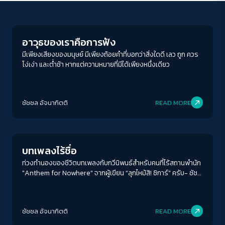
Columnist
อาวุธของเราคือการฟัง
มีเพียงเสียงของมนุษย์ มีเพียงถ้อยคำที่บอกว่าสิ่งใดดี เลว ถูก ควร
โง่เง่า และต่ำช้า หากแต่ความหมายที่มีได้เพียงหนึ่งเดียว
ACCESS
IBILITY
ชัชชล อัจนากิตติ
READ MORE
Columnist
ขนาดตัวอักษร
A-
A
A+
A++
บทเพลงไร้ชื่อ
ระยะห่างข้อความ
ท่วงทำนองของชีวิตบทเพลงกับกวีนิพนธ์สำหรับคนที่ไร้สถานพำนัก
"Anthem for Nowhere" จากผู้เขียน “ลุกไหม้สิ! ซิการ์" ครับ- ชัช
ปกติ
มาก
มากที่สุด
ชล อัจนากิตติ
ปรับสีสำหรับตาบอดสี
ชัชชล อัจนากิตติ
READ MORE
ปิด
Protan
Deutan
Tritan