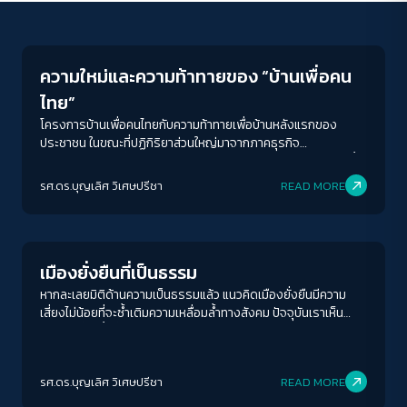
Economy
ความใหม่และความท้าทายของ “บ้านเพื่อคน
ไทย”
โครงการบ้านเพื่อคนไทยกับความท้าทายเพื่อบ้านหลังแรกของ
ประชาชน ในขณะที่ปฏิกิริยาส่วนใหญ่มาจากภาคธุรกิจ
อสังหาริมทรัพย์ที่ออกมาในทางไม่ค่อยเห็นด้วย เพราะเกรงว่า จะซ้ำ
เติมตลาดอสังหาริมทรัพย์ที่ยังมีบ้านคงค้างรอขายอยู่ในตลาดเป็น
รศ.ดร.บุญเลิศ วิเศษปรีชา
READ MORE
จำนวนมาก รัฐบาลแพทองธารจะบรรลุผลเพื่อแก้ปัญหาที่อยู่อาศัย
Inequality
ได้อย่างไรบ้าง
เมืองยั่งยืนที่เป็นธรรม
หากละเลยมิติด้านความเป็นธรรมแล้ว แนวคิดเมืองยั่งยืนมีความ
เสี่ยงไม่น้อยที่จะซ้ำเติมความเหลื่อมล้ำทางสังคม ปัจจุบันเราเห็น
ความเหลื่อมล้ำที่แสดงออกผ่านมิติทางชนชั้น เช่น คนรวยมีบ้านหรู
พื้นที่กว้างขวาง สะดวกสบายต่างกับคนจนที่เช่าห้องเล็กๆ อยู่ใน
ชุมชนแออัด
รศ.ดร.บุญเลิศ วิเศษปรีชา
READ MORE
Human & Society