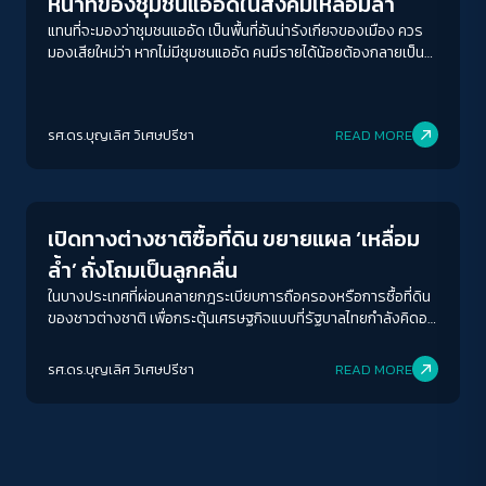
หน้าที่ของชุมชนแออัดในสังคมเหลื่อมล้ำ
แทนที่จะมองว่าชุมชนแออัด เป็นพื้นที่อันน่ารังเกียจของเมือง ควร
มองเสียใหม่ว่า หากไม่มีชุมชนแออัด คนมีรายได้น้อยต้องกลายเป็น
คนไร้บ้านข้างถนน ชีวิตเมืองจะยิ่งไม่น่าดูชมกว่าที่เป็นอยู่ตอนนี้
รศ.ดร.บุญเลิศ วิเศษปรีชา
READ MORE
News
ACCESS
IBILITY
เปิดทางต่างชาติซื้อที่ดิน ขยายแผล ‘เหลื่อม
ขนาดตัวอักษร
ล้ำ’ ถั่งโถมเป็นลูกคลื่น
A-
A
A+
A++
ในบางประเทศที่ผ่อนคลายกฎระเบียบการถือครองหรือการซื้อที่ดิน
ของชาวต่างชาติ เพื่อกระตุ้นเศรษฐกิจแบบที่รัฐบาลไทยกำลังคิดอยู่
ระยะห่างข้อความ
นี้ มีบทเรียนให้ศึกษาเป็นตัวอย่างแล้วว่า เมื่อเปิดโอกาสให้ชาวต่าง
ชาติมาซื้ออสังหาริมทรัพย์ จะทำให้ราคาที่อยู่อาศัยสูงขึ้น กระทั่งเกิด
ปกติ
มาก
มากที่สุด
รศ.ดร.บุญเลิศ วิเศษปรีชา
READ MORE
ปัญหาขาดแคลนที่อยู่อาศัยในราคาที่เข้าถึงได้ (affordable
housing) สำหรับคนในท้องถิ่น
ปรับสีสำหรับตาบอดสี
ปิด
Protan
Deutan
Tritan