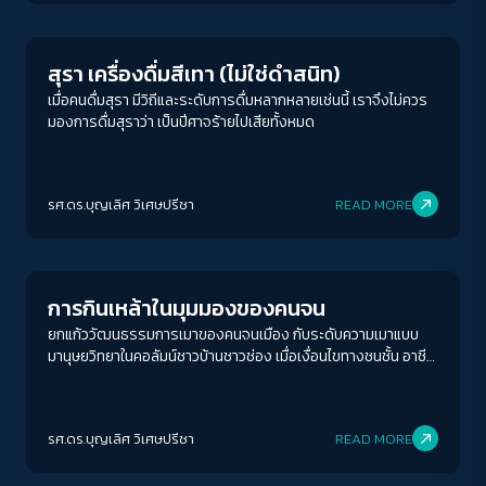
สุรา เครื่องดื่มสีเทา (ไม่ใช่ดำสนิท)
เมื่อคนดื่มสุรา มีวิถีและระดับการดื่มหลากหลายเช่นนี้ เราจึงไม่ควร
มองการดื่มสุราว่า เป็นปีศาจร้ายไปเสียทั้งหมด
รศ.ดร.บุญเลิศ วิเศษปรีชา
READ MORE
Human & Society
การกินเหล้าในมุมมองของคนจน
ยกแก้ววัฒนธรรมการเมาของคนจนเมือง กับระดับความเมาแบบ
มานุษยวิทยาในคอลัมน์ชาวบ้านชาวช่อง เมื่อเงื่อนไขทางชนชั้น อาชีพ
การงานที่ต่างกันย่อมก็มีผลต่อการดื่มที่ต่างกัน เช่น อาชีพที่ใช้
ร่างกายหนักอย่างงานก่อสร้าง หรือช่างเชื่อมที่ปวดตา แล้วต้อง
อาศัยการดื่มเหล้าเพื่อช่วยให้นอนหลับ เป็นเงื่อนไขการทำงานของ
รศ.ดร.บุญเลิศ วิเศษปรีชา
READ MORE
คนจนที่นำไปสู่การดื่มซึ่งต่างจากพนักงานออฟฟิศ
Columnist