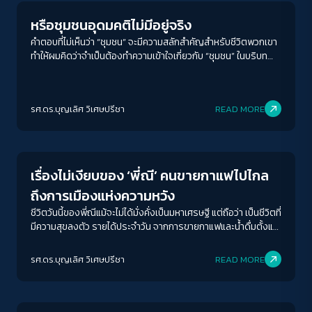
หรือชุมชนอุดมคติไม่มีอยู่จริง
คำตอบที่ไม่เห็นว่า “ชุมชน” จะมีความสลักสำคัญสำหรับชีวิตพวกเขา
ทำให้ผมคิดว่าจำเป็นต้องทำความเข้าใจเกี่ยวกับ “ชุมชน” ในบริบท
สังคมร่วมสมัยว่า ชุมชน สูญสลายเป็นแค่อดีตให้พูดถึง หรือชุมชน
ยังมีความจำเป็นในยุคนี้อยู่ และหน้าตาของชุมชนเปลี่ยนไปอย่างไร
รศ.ดร.บุญเลิศ วิเศษปรีชา
READ MORE
Economy
เรื่องไม่เงียบของ ‘พี่ณี’ คนขายกาแฟไปไกล
ถึงการเมืองแห่งความหวัง
ชีวิตวันนี้ของพี่ณีแม้จะไม่ได้มั่งคั่งเป็นมหาเศรษฐี แต่ถือว่า เป็นชีวิตที่
มีความสุขลงตัว รายได้ประจำวัน จากการขายกาแฟและน้ำดื่มตั้งแต่
ตีสี่ถึงสิบเอ็ดโมงเช้า ในราคาที่ถูกกว่ากาแฟมีแบรนด์แฟรนไชส์ครึ่ง
ต่อครึ่ง มีลูกค้าเป็นคนเดินดินธรรมดา วันหนึ่งมีเงินเหลือเข้าบ้าน
รศ.ดร.บุญเลิศ วิเศษปรีชา
READ MORE
มากกว่าหนึ่งพันบาท นับว่าอยู่ในเกณฑ์ที่เหนือกว่ารายได้เฉลี่ยของ
Columnist
คนในชุมชนแออัด