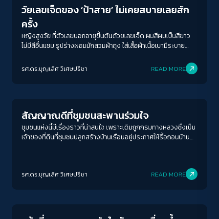
วัยเลขเจ็ดของ ‘ป้าสาย’ ไม่เคยสบายเลยสัก
ครั้ง
หญิงสูงวัย ที่ตัวเลขบอกอายุขึ้นต้นด้วยเลขเจ็ด ผมสีผมเป็นสีขาว
ไม่มีสีอื่นแซม รูปร่างผอมมักสวมผ้าถุง ใส่เสื้อผ้าเนื้อเบามีระบาย
ลูกไม้สมวัย นาน ๆ ที จะเห็นป้าสายใส่เสื้อยืดสกรีนชื่อชุมชนทำให้ป้าดู
สดใสอ่อนกว่าวัยขึ้นเป็นสิบปี ด้วยวัยขนาดนี้เวลาไปไหนมาไหน ผมจึง
รศ.ดร.บุญเลิศ วิเศษปรีชา
READ MORE
เห็นป้าต้องเดินโขยกเขยกโดยมีไม้เท้าช่วยประคอง แต่ถึงกระนั้น ป้า
Welfare state
ก็ยังทำงานหาเลี้ยงตัวเองอยู่
สัญญาณดีที่ชุมชนสะพานร่วมใจ
ชุมชนแห่งนี้มีเรื่องราวที่น่าสนใจ เพราะเดิมถูกกรมทางหลวงซึ่งเป็น
เจ้าของที่ดินที่ชุมชนปลูกสร้างบ้านเรือนอยู่ประกาศให้รื้อถอนบ้าน
เรือนออกไปสำนักงานแขวงทางหลวงกรุงเทพฯ แต่ชาวชุมชนร่วมใจ
และเครือข่ายชุมชน กลับสามารถต่อรอง กระทั่งได้ข้อสรุปเป็นที่น่า
พอใจ คือชุมชนไม่ต้องรื้อย้ายตามประกาศเดิม
รศ.ดร.บุญเลิศ วิเศษปรีชา
READ MORE
Welfare state