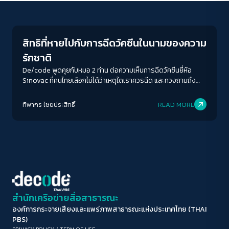
Inequality
ขนาดตัวอักษร
A-
A
A+
A++
สิทธิที่หายไปกับการฉีดวัคซีนในนามของความ
ระยะห่างข้อความ
รักชาติ
ปกติ
มาก
มากที่สุด
De/code พูดคุยกับหมอ 2 ท่าน ต่อความเห็นการฉีดวัคซีนยี่ห้อ
Sinovac ที่คนไทยเลือกไม่ได้ว่าเหตุใดเราควรฉีด และทวงถามถึง
สิทธิขั้นพื้นฐานในร่างกายที่หายไปจากรัฐเผด็จการ
ปรับสีสำหรับตาบอดสี
ทิพากร ไชย​ประสิทธิ์​
READ MORE
ปิด
Protan
Deutan
Tritan
คอนทราสต์สูง
โหมดขาวดำ
ฟอนต์อ่านง่าย
สำนักเครือข่ายสื่อสาธารณะ
องค์การกระจายเสียงและแพร่ภาพสาธารณะแห่งประเทศไทย (THAI
เน้นลิงก์
PBS)